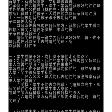
背景中，有很多網友回文都是很真實
的案例，在六龜高中、國中，學習成就最好的往往是
由外地來的公務員（林務局、林業試
驗所）職員工的孩子，因為在觀念以及家庭關注度
上，一個被期待的孩子跟不被期待的孩
子還是差太多了。
城鄉落差會展現在各個地方，就像我的學生看到
輕軌，會問：這要怎麼搭。市區的孩
子家長早就教完了。
這個問題在這一篇文內我無法好好地回答，也不
是我現在可以全面去討論的問題，所
以就暫此打住吧。
三、學生成績不好，為什麼不讓他走別條路？
答：如我先前所述，我們的學生態度展現甚至超過我
本人念書的態度，這些學生在未來的
學習成就，也不是高中成績就能預估的。雖然吊車尾
入學，至少很多學生都能
ＡＬＬ ＰＡＳＳ，是否能代表他們的確應該享有就
讀大學的機會？
而同樣，學生不能去念高職，而選擇念高中，那
個問題往往不是出在學生本人意願，
或是老師沒有輔導，那有各種各樣的原因。
而六龜為什麼沒有高職？那更不是我能夠回答的
問題了。
四、行政做爽爽，偏鄉老師反正學生成績差，不會有