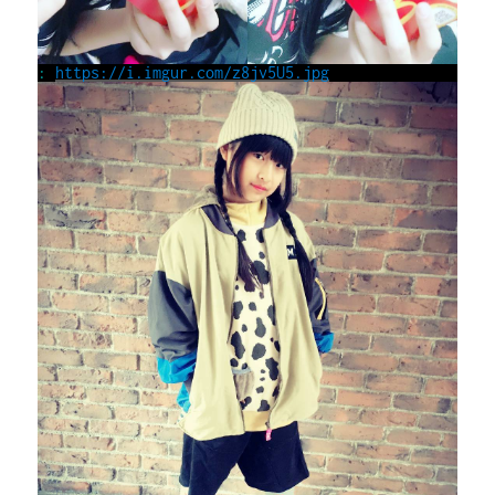
:
https://i.imgur.com/z8jv5U5.jpg