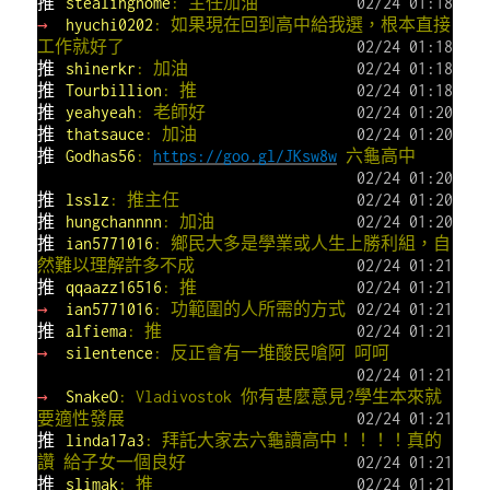
推
stealinghome
: 主任加油
02/24 01:18
→
hyuchi0202
: 如果現在回到高中給我選，根本直接
工作就好了
02/24 01:18
推
shinerkr
: 加油
02/24 01:18
推
Tourbillion
: 推
02/24 01:18
推
yeahyeah
: 老師好
02/24 01:20
推
thatsauce
: 加油
02/24 01:20
推
Godhas56
:
https://goo.gl/JKsw8w
六龜高中
02/24 01:20
推
lsslz
: 推主任
02/24 01:20
推
hungchannnn
: 加油
02/24 01:20
推
ian5771016
: 鄉民大多是學業或人生上勝利組，自
然難以理解許多不成
02/24 01:21
推
qqaazz16516
: 推
02/24 01:21
→
ian5771016
: 功範圍的人所需的方式
02/24 01:21
推
alfiema
: 推
02/24 01:21
→
silentence
: 反正會有一堆酸民嗆阿 呵呵
02/24 01:21
→
SnakeO
: Vladivostok 你有甚麼意見?學生本來就
要適性發展
02/24 01:21
推
linda17a3
: 拜託大家去六龜讀高中！！！！真的
讚 給子女一個良好
02/24 01:21
推
slimak
: 推
02/24 01:21