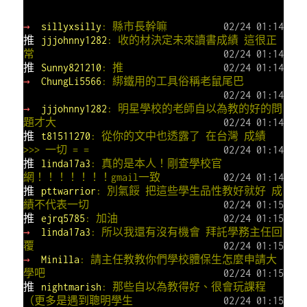
→
sillyxsilly
: 縣市長幹嘛
02/24 01:14
推
jjjohnny1282
: 收的材決定未來讀書成績 這很正
常
02/24 01:14
推
Sunny821210
: 推
02/24 01:14
→
ChungLi5566
: 綁鐵用的工具俗稱老鼠尾巴
02/24 01:14
→
jjjohnny1282
: 明星學校的老師自以為教的好的問
題才大
02/24 01:14
推
t81511270
: 從你的文中也透露了 在台灣 成績
>>> 一切 = =
02/24 01:14
推
linda17a3
: 真的是本人！剛查學校官
網！！！！！！！gmail一致
02/24 01:14
推
pttwarrior
: 別氣餒 把這些學生品性教好就好 成
績不代表一切
02/24 01:15
推
ejrq5785
: 加油
02/24 01:15
→
linda17a3
: 所以我還有沒有機會 拜託學務主任回
覆
02/24 01:15
→
Minilla
: 請主任教教你們學校體保生怎麼申請大
學吧
02/24 01:15
推
nightmarish
: 那些自以為教得好、很會玩課程
（更多是遇到聰明學生
02/24 01:15