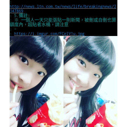
:
http://news.ltn.com.tw/news/life/breakingnews/2
347869
: 5.備註:
: ※ 一個人一天只能張貼一則新聞，被刪或自刪也算
額度內，超貼者水桶，請注意
: –
:
https://i.imgur.com/FCelV1u.jpg