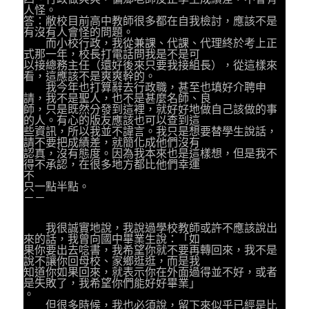
人怪。
答：敝校目前高中教師很多都在自我檢討，應該不是
有沒有人會怪的問題。
而小校行政，我從兼課、代課、代理終於考上正
式那一年，校長打電話問我是不是可
以接總務主任（還好後來只要我接組長），從這樣來
看，這應該不是爽爽幹的。
我今年也打算辭去行政職，甚至也填好介聘申
請，我不是聖人，也不是甚麼名師、良
師，只是既然分發到這裡，就好好地做自己該做的事
的人。有心的版友應該也可以查到這
些資訊，所以我並不諱言。我只是想要替學生說話，
請不要把成績差，就簡化成他們沒有
認真，沒有態度。因為我本來也是這樣想，但是我不
得不承認，在很多地方都比他們幸運
不
只一點半點。
－－
我很誠實地說，我說過學校教師或許不應該說出
來的話，我曾向國中畢業生說：「如
果你要出去唸書，我希望你就不要再轉回來，我不是
說不讓你回母校、家鄉逛逛，而是我
知道你如果回來，就表示你在外面過得並不好，或者
是失敗了，我希望你們能好好畢業」
。
但很多時候，我也必須說，留下來似乎已經是比