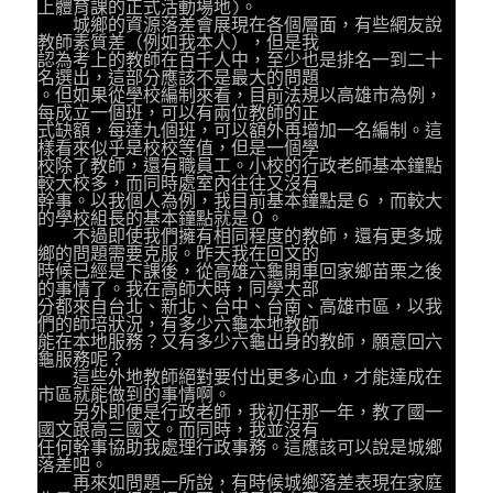
上體育課的正式活動場地)。
城鄉的資源落差會展現在各個層面，有些網友說
教師素質差（例如我本人），但是我
認為考上的教師在百千人中，至少也是排名一到二十
名選出，這部分應該不是最大的問題
。但如果從學校編制來看，目前法規以高雄市為例，
每成立一個班，可以有兩位教師的正
式缺額，每達九個班，可以額外再增加一名編制。這
樣看來似乎是校校等值，但是一個學
校除了教師，還有職員工。小校的行政老師基本鐘點
較大校多，而同時處室內往往又沒有
幹事。以我個人為例，我目前基本鐘點是６，而較大
的學校組長的基本鐘點就是０。
不過即使我們擁有相同程度的教師，還有更多城
鄉的問題需要克服。昨天我在回文的
時候已經是下課後，從高雄六龜開車回家鄉苗栗之後
的事情了。我在高師大時，同學大部
分都來自台北、新北、台中、台南、高雄市區，以我
們的師培狀況，有多少六龜本地教師
能在本地服務？又有多少六龜出身的教師，願意回六
龜服務呢？
這些外地教師絕對要付出更多心血，才能達成在
市區就能做到的事情啊。
另外即便是行政老師，我初任那一年，教了國一
國文跟高三國文。而同時，我並沒有
任何幹事協助我處理行政事務。這應該可以說是城鄉
落差吧。
再來如問題一所說，有時候城鄉落差表現在家庭