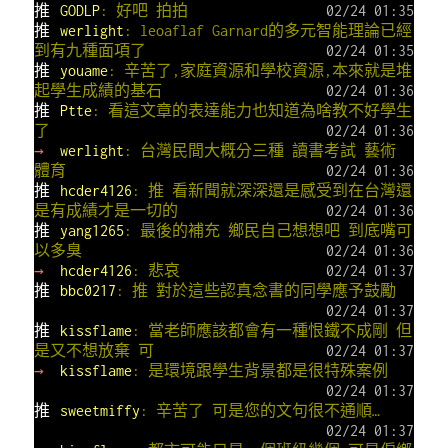
推
GODLP
: 好吧 拍拍
02/24 01:35
推
werlight
: leoaflaf Garnard的多元智能理論已經
到有九種面項了
02/24 01:35
推
youame
: 辛苦了,家庭資源和學校資源,本來就是堆
起學生成績的基石
02/24 01:36
推
Ptte
: 看這文章的表達能力也知道為啥教不好學生
了
02/24 01:36
→
werlight
: 台灣民間大概分三種 讀書考試 藝術
體育
02/24 01:36
推
hcder4126
: 推 看新聞就深深還是感受到在台灣還
是有成績才是一切的
02/24 01:36
推
yang1265
: 最後的補充 鄉民自己想想吧 到底嘴可
以多臭
02/24 01:36
→
hcder4126
: 悲哀
02/24 01:37
推
bbc0217
: 推 對於這些認真念書的同學應予鼓勵
02/24 01:37
推
kissflame
: 當老師應該都會有一種恨鐵不成剛 但
是又不想放棄 可
02/24 01:37
→
kissflame
: 是環境跟學生背景都是很特殊案例
02/24 01:37
推
sweetmiffy
: 辛苦了 可是您的文句很不通順…
02/24 01:37