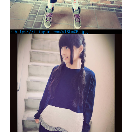
:
https://i.imgur.com/v18UmXB.jpg