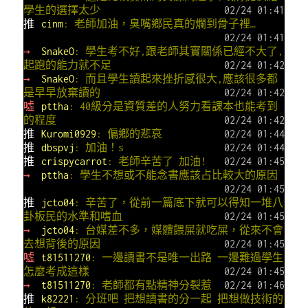
學生的選擇太少
02/24 01:41
推
cinm
: 老師加油，臭嘴鄉民真的爛到骨子裡…
02/24 01:41
→
SnakeO
: 學生考不好,跟老師其實關係已經不大了,
起跑的能力就不足
02/24 01:42
→
SnakeO
: 而且學生讀起來挫折感很大,應該很多都
是早早放棄讀的
02/24 01:42
噓
pttha
: 40級分是資質差的人努力看課本也能考到
的程度
02/24 01:42
推
Kuromi0929
: 偏鄉的悲哀
02/24 01:44
推
dbspvj
: 加油！s
02/24 01:44
推
crispycarrot
: 老師辛苦了 加油!
02/24 01:45
→
pttha
: 學生不想或不能念書應該占比較大的原因
02/24 01:45
推
jcto04
: 辛苦了，從前一篇底下就可以得知一堆八
卦板民的水準和嗜血
02/24 01:45
→
jcto04
: 台媒差不多，媒體餵屎就吃屎，從來不會
去想背後的原因
02/24 01:45
噓
t81511270
: 一邊讀書不是唯一出路 一邊難過學生
怎麼考成這樣
02/24 01:45
→
t81511270
: 老師都有點精神分裂惹
02/24 01:46
推
k82221
: 分班吧 把想讀書的分一起 把想做技術的