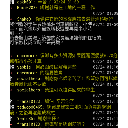
推
aakk001
: 辛苦了 02/24 01:09
→
Roxi0203
: 綁鐵就是在工地的一種工作
02/24 01:09
→
SnakeO
: 你覺得它們的基礎應該去選普通科嗎??
我們收的學生最遠桃源開車到敝校一小時
02/24 01:09
半，而六龜以外最近職校還要再開半小時
到一小
時去旗山美濃。這裡的家長無法讓他們住宿的…
可惜敝校成立時不是高職。
→
oncemore
: 偏鄉有多少資源如果隨隨便便就6.70分
那都市小孩才真
02/24 01:10
推
yabbie
: 何必跟酸民解釋這些
02/24 01:10
→
oncemore
: 的是要撿角
02/24 01:10
推
socialhero
: 謝謝你老師辛苦了! 希望你們可以繼
續春風化雨不要放
02/24 01:10
→
socialhero
: 棄還可以拉得回來的學生
02/24 01:10
推
franz10123
: 加油 辛苦你了
02/24 01:11
推
tedwood6465
: 綁鐵是建築工地裡面負責將綁鋼
筋，之後再灌漿成樑柱
02/24 01:11
推
Yenfu35
: 謝謝主任。
02/24 01:11
→
franz10123
: 綁鐵就是綁鋼筋吧？
02/24 01:12