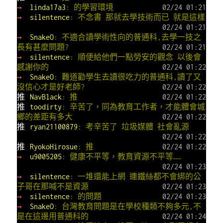
→
linda17a3
: 的學習環境
02/24 01:21
→
silentence
: 不念書 那就去學技術而已 就是這樣
02/24 01:21
→
SnakeO
: 不適合讀學術性向的普通科,去學一技之
長有甚麼問題?
02/24 01:21
→
silentence
: 順便給他們一點勞安的觀念 以後會
感謝你的
02/24 01:22
→
SnakeO
: 難道勸學生去讀很吃力的普通科,讀了又
沒信心才是好老師?
02/24 01:22
推
NavBlack
: 推
02/24 01:22
推
toodirty
: 辛苦了，同為教育工作者，才能體會城
鄉的差距有多大
02/24 01:22
推
ryan21100879
: 考辛苦了 垃圾媒體 社會亂源
02/24 01:22
推
RyokoHirosue
: 推
02/24 01:22
→
u9005205
: 健康不平等，教育資源不平等……
02/24 01:23
→
silentence
: 一堆還能上網 連鐵絲都不會綁的公
子哥在那喊不是資源
02/24 01:23
→
silentence
: 的問題
02/24 01:23
→
SnakeO
: 台灣教育問題是在學校種類不夠多元,不
是在這邊用普通科的
02/24 01:24