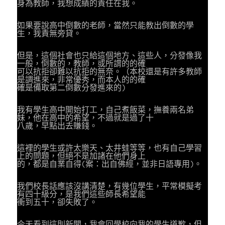
身為教師，我想成績的責任在我。
如果要說高中倒數的老師，當然只能教出倒數的學
生，我責無旁貸。
但是，這個社會也只給這個地方、這些人，分發像我
一般，倒數的，教師，或所謂的的確
可以抗拒卻難以抗拒的無奈。（本校還是有許多教師
是調進來，非常優秀，而本人的的確
確是備取第二倒數分發進來的)
我有學生高中開始打工，自己煮飯菜，撫養兩名弟
妹，他在高中的希望，不過就是過了十
八歲，早點出去賺錢。
這裡的學生或許太樂天、太井蛙等等，也有自己學習
上的問題，但絕不是加諸在他們身上
的，都是自業自得(案：出自佛經，並非日語專用)。
我們校長話應該沒講清楚，有幾位學生，平常模擬考
有四十級分，是我們這些師長希望能
衝到五十，卻失敗了。
今天看到這則新聞，我會回學校向我的學生道歉，但