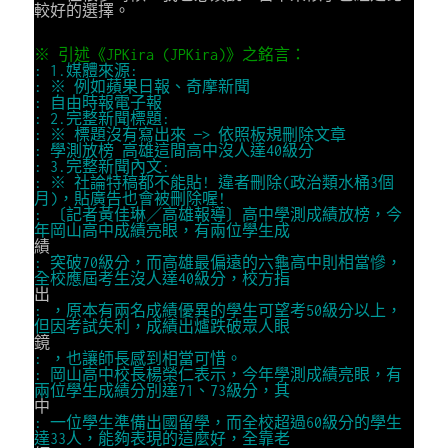
較好的選擇。
※ 引述《JPKira (JPKira)》之銘言：
: 1.媒體來源:
: ※ 例如蘋果日報、奇摩新聞
: 自由時報電子報
: 2.完整新聞標題:
: ※ 標題沒有寫出來 —> 依照板規刪除文章
: 學測放榜 高雄這間高中沒人達40級分
: 3.完整新聞內文:
: ※ 社論特稿都不能貼! 違者刪除(政治類水桶3個
月)，貼廣告也會被刪除喔!
: 〔記者黃佳琳／高雄報導〕高中學測成績放榜，今
年岡山高中成績亮眼，有兩位學生成
績
: 突破70級分，而高雄最偏遠的六龜高中則相當慘，
全校應屆考生沒人達40級分，校方指
出
: ，原本有兩名成績優異的學生可望考50級分以上，
但因考試失利，成績出爐跌破眾人眼
鏡
: ，也讓師長感到相當可惜。
: 岡山高中校長楊榮仁表示，今年學測成績亮眼，有
兩位學生成績分別達71、73級分，其
中
: 一位學生準備出國留學，而全校超過60級分的學生
達33人，能夠表現的這麼好，全靠老