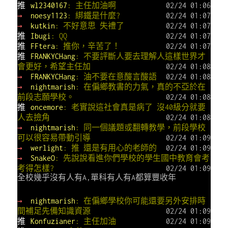
推
wl2340167
: 主任加油啊
02/24 01:06
→
noesy1123
: 綁鐵是什麼?
02/24 01:07
→
kutkin
: 不好意思 失禮了
02/24 01:07
推
Ibugi
: QQ
02/24 01:07
推
FFtera
: 推你，辛苦了！
02/24 01:07
推
FRANKYCHang
: 不要評斷人要去理解人這樣世界才
會更好，希望主任加
02/24 01:08
→
FRANKYCHang
: 油不要在意酸言酸語
02/24 01:08
→
nightmarish
: 在偏鄉教書的力氣，真的不亞於在
前段志願學校。
02/24 01:08
推
oncemore
: 老實說這社會真是病了 沒40級分就要
人去撿角
02/24 01:08
→
nightmarish
: 同一個議題或翻轉教學，前段學校
可以很容易帶動引導
02/24 01:09
→
werlight
: 推 還是有用心的老師的
02/24 01:09
→
SnakeO
: 先說說看進你們學校的學生國中教育會考
考得怎樣?
02/24 01:09
全校幾乎沒有人有A,單科有人有A都算豐收年
→
nightmarish
: 在偏鄉學校你可能還要另外安排時
間補足先備知識資源
02/24 01:09
推
Konfuzianer
: 主任加油
02/24 01:09