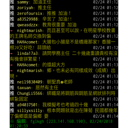
推
sammy
: 加油主任
02/24 01:12
推
zoriyah
: 推主任
02/24 01:12
推
zerofoursix
: 推推 加油！
02/24 01:12
推
a83529988
: 辛苦了 加油!!
02/24 01:12
推
qweasdzzx
: 教育很重要 加油
02/24 01:12
→
nightmarish
: 而且甚至可以說，在明星學校教書
的王牌名師交換到偏
02/24 01:12
推
HAHAcomet
: 大腸包小腸是不是橋邊那家? 香腸一
根20又好吃! 蒜頭給
02/24 01:12
→
linda17a3
: 請問學務主任 二十幾歲重讀貴校有沒
有機會拼繁星！
02/24 01:13
→
HAHAcomet
: 的還超大方
02/24 01:13
→
nightmarish
: 鄉，也未必有同樣成效（成績）出
現。
02/24 01:13
推
neil9830409
: 朝聖真●老師
02/24 01:13
推
taxuan
: 居然有主任
02/24 01:13
推
ChungLi5566
: 綁鐵是將鋼筋與鋼筋呈網狀排列時
綁紮固定
02/24 01:13
推
a94037501
: 我模擬考也考過四十幾
02/24 01:14
推
sillyxsilly
: 根本問題就是出在陳菊 民國都幾年
了偏鄉還是偏鄉 要
02/24 01:14
※ 編輯: fglkgh (223.141.160.190), 02/24/2018
01:20:59