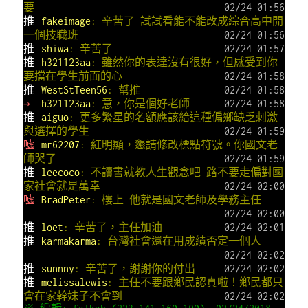
要
02/24 01:56
推
fakeimage
: 辛苦了 試試看能不能改成綜合高中開
一個技職班
02/24 01:56
推
shiwa
: 辛苦了
02/24 01:57
推
h321123aa
: 雖然你的表達沒有很好，但感受到你
要擋在學生前面的心
02/24 01:58
推
WestStTeen56
: 幫推
02/24 01:58
→
h321123aa
: 意，你是個好老師
02/24 01:58
推
aiguo
: 更多繁星的名額應該給這種偏鄉缺乏刺激
與選擇的學生
02/24 01:59
噓
mr62207
: 紅明顯，懇請修改標點符號。你國文老
師哭了
02/24 01:59
推
leecoco
: 不讀書就教人生觀念吧 路不要走偏對國
家社會就是萬幸
02/24 02:00
噓
BradPeter
: 樓上 他就是國文老師及學務主任
02/24 02:00
推
loet
: 辛苦了，主任加油
02/24 02:01
推
karmakarma
: 台灣社會還在用成績否定一個人
02/24 02:02
推
sunnny
: 辛苦了，謝謝你的付出
02/24 02:02
推
melissalewis
: 主任不要跟鄉民認真啦！鄉民都只
會在家幹妹子不會到
02/24 02:02