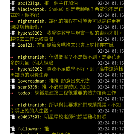
推
abc1231qa
: 推一個主任加油
02/24 01:16
推
Vladivostok
: SnakeO 你是老師嗎？希望你不是正
式的，你不配
02/24 01:16
→
nightmarish
: 讓他的課程在引導後可以跑得更有
深度與精緻化，
02/24 01:16
推
hyuchi0202
: 我覺得教學生現實一點的東西才對，
趕快去工作比較實際
02/24 01:16
推
loa123
: 前面幾篇臭嘴推文只會上網找存在感
02/24 01:16
→
nightmarish
: 但偏鄉呢？不是做不到，是要花更
多的力氣（個人經驗
02/24 01:16
→
hyuchi0202
: 資源不足或學不好，到了高中還這樣
再讀真的浪費生命
02/24 01:17
推
lovereadman
: 推推 願意出來承擔
02/24 01:17
推
sean8398
: 推 不必理會酸民 加油
02/24 01:17
→
todao
: 綁鐵是建築工程很重要的體力技術工作
02/24 01:17
→
nightmarish
: 所以與其要求他們成績跳躍，不如
引導正確的人生觀。
02/24 01:17
推
a94037501
: 明星學校老師他媽超難考好嗎
02/24 01:17
推
followwar
: 推
02/24 01:17