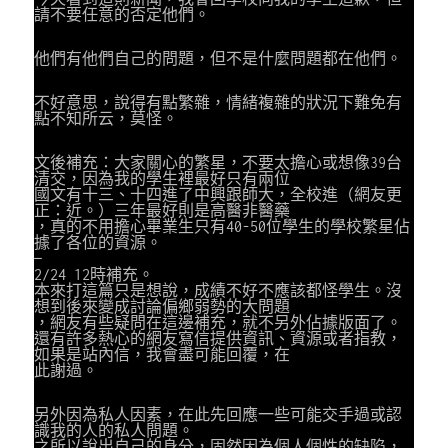
請不要任意的否定他們。
他們有他們自己的問題，但不是什麼問題都在他們。
不好意思，說得有點繁雜，情緒複雜的狀況下難免有
點不知所云，莫怪。
文後補充：大家關心的繁星，不要太擔心或想像39台
清交，因為我的學生裡最好只有兩位
國文有十三、十四進了中興跟師大，全校進（網友更
正：近。）三年最好則是高醫非醫藥
，真的不用擔心畢業生只有40-50位學生的學校繁星佔
據了各位的資源。
—
2/24 12時補充。
本來打這篇只是想說，成績不好不應該都怪學生。沒
想到後來變成討論偏鄉弱勢的大問題
，網友有些疑問在這邊補充，就不另外佔據版面了。
還有許多熱心的網友寫信提供資訊、資源或者指教，
如果是站內信，我會盡可能回覆，在
此謝過。
另外因為私人因素，在此先回應一些可能交手過或認
識我的人的私人問題。
之所以說出自己的身分，固然因為個人個性的缺陷，