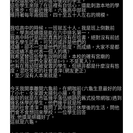
學校還能吸引到市區中後段的學生，
這些學生來除了在這裡有自信心，還能刺激本地的學
生進步，但最近幾年，六龜高中部就
維持著每年兩個班，四十至五十人左右的規模。
我唸高中的時候，一班就五十人，我是班上倒數前
三，學測成績還是能在六中排名第一，
我高中時代是認認真真的沒有在唸書，絕對沒有前述
幾名學生認真，可笑的或許是他們的
成績，卻不一定是他們的態度，而成績，大家不是都
說成績不能代表一個人的嗎?
我希望替這些學生說明的是，本校的確有宮廟的
8+9(而且他們全家都是8+9，不是罵人)，
也有在育幼院被安置的學生，但絕非都是什麼沒有態
度，混吃等死的社會渣滓(網友更正)
，至少沒有人本來就是。
今天我開車離開六龜前，在網咖前(六龜生意最好的除
了小七、全家跟大腸包小腸，生意
最好的就是在市區幾乎落伍絕跡的舊式投幣網咖)遇到
幾名休學的學生，他們幾乎就是所
謂的社會渣滓，我問了其中幾位休學後的生活，問他
們會不會想回來學校，一位學生回答
我:他還是綁鐵好了。
這就是六龜。