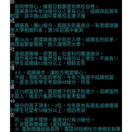
師
: 和同學齊心，連假日都願意到學校自修。
: 旗美高中今年50級分以上者有23人，成績與前兩年
相當，其中旗山國中畢業校友唐子雅
成
: 績最高，獲62級分，超越去年最高分，有意選填醫
學大學相關科系；唐3年前國中基測
分
: 數3A2B，選擇旗美高中就近入學，成績名列前茅，
將透過繁星推薦，進入理想的大學。
社
: 會組游雅晴、邱惠茹，社會科均獲滿級分。
: 路竹高中今年雖然沒有70級分以上學生，不過有11
位學生成績達63級分以上，相較去年
僅
: 4人，成績進步，讓校方相當開心。
: 不過，相較市區的學校，今年六龜高中成績相當
差，甚至沒有學生考超過40級分，校長
盧
: 正川相當坦然，直說鄉下的孩子刺激少，成績當然
不如人，過去六龜高中每年能考超過
40
: 級分的孩子頂多1、2位，今年原本有兩名成績優異
的學生可望考50級分以上，但因考試
失
: 利，成績不理想，最高分只有39級分。
: 4.完整新聞連結 (或短網址):
: ※ 當新聞連結過長時，需提供短網址方便網友點擊