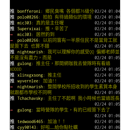
推
bonfferoni
: 鄉民臭嘴 各個都76級分
02/24 01:04
推
polo08266
: 拍拍 有待過類似的環境
02/24 01:04
推
mic303
: 真的是主任喔
02/24 01:04
推
Superxixai
: 推，辛苦了
02/24 01:04
→
mic303
: 居然釣到
02/24 01:05
→
polo08266
: 以前同窗有一半原住民不是當背工就
是簽下去 也算不錯
02/24 01:05
推
nightmarish
: 我可以理解你的感受QQ 偏鄉老師並
不是沒有盡力，而是
02/24 01:05
推
gulong
: 推主任，那間網咖我去營隊時有看過
XDDDD
02/24 01:05
推
xlinxgxsong
: 推主任
02/24 01:05
推
wyvernlee
: 加油!!
02/24 01:05
→
nightmarish
: 整間學校所招收到的學生素質本身
就跟都市學校不同啊
02/24 01:05
推
Tchachavsky
: 主任了不起啊 我小時候也當過班長
02/24 01:05
→
gulong
: 當時營隊的學生，有的已經簽下去了
02/24 01:06
推
tedwood6465
: 加油！！
02/24 01:06
推
cyy90143
: 好啦……給你點牡蠣
02/24 01:06