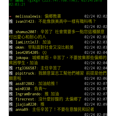
※ 編輯: fglkgh (223.141.160.190), 02/24/2018
02:03:21
→
melissalewis
: 偏鄉教書
02/24 02:02
推
ivan31423
: 不能像旗美高中一樣有職科嗎？
02/24 02:02
推
shamus2007
: 辛苦了 社會需要多一點您這種願意
付出愛心和耐心的人
02/24 02:03
推
IamLittleJJ
: 加油
02/24 02:03
推
okmn
: 早點面對社會又沒比較差
02/24 02:03
推
leo42054205
: QQ
02/24 02:04
推
jokopa
: 城鄉差距，辛苦了，不要放棄那些偏鄉的
貧困學生，加油
02/24 02:04
推
rtg3366587
: 主任辛苦了
02/24 02:04
推
pipitruck
: 我願意當志工幫他們補習 前提是他們
願意啦
02/24 02:06
推
ass812882
: 加油給推！
02/24 02:07
推
win0330
: 負責～
02/24 02:07
推
IngramBrando
: 推 加油
02/24 02:07
推
firecrest
: 沒什麼好酸的 太偏鄉了
02/24 02:07
推
jiajia0220
: 推
02/24 02:09
推
anna89
: 主任辛苦了！不要在意酸民和記者
02/24 02:09