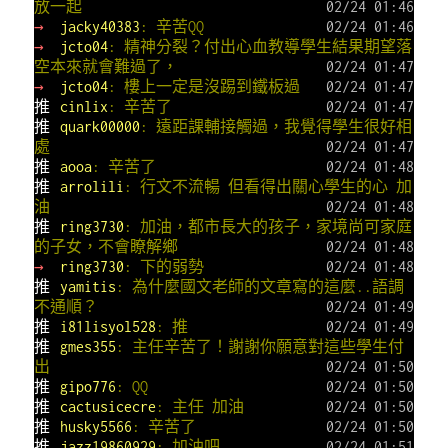
放一起
02/24 01:46
→
jacky40383
: 辛苦QQ
02/24 01:46
→
jcto04
: 精神分裂？付出心血教導學生結果期望落
空本來就會難過了，
02/24 01:47
→
jcto04
: 樓上一定是沒踢到鐵板過
02/24 01:47
推
cinlix
: 辛苦了
02/24 01:47
推
quark00000
: 遠距課輔接觸過，我覺得學生很好相
處
02/24 01:47
推
aooa
: 辛苦了
02/24 01:48
推
arrolili
: 行文不流暢 但看得出關心學生的心 加
油
02/24 01:48
推
ring3730
: 加油，都市長大的孩子，家境尚可家庭
的子女，不會瞭解鄉
02/24 01:48
→
ring3730
: 下的弱勢
02/24 01:48
推
yamitis
: 為什麼國文老師的文章寫的這麼..語調
不通順？
02/24 01:49
推
i81lisyol528
: 推
02/24 01:49
推
gmes355
: 主任辛苦了！謝謝你願意對這些學生付
出
02/24 01:50
推
gipo776
: QQ
02/24 01:50
推
cactusicecre
: 主任 加油
02/24 01:50
推
husky5566
: 辛苦了
02/24 01:50
推
jazz19860929
: 加油吧
02/24 01:51