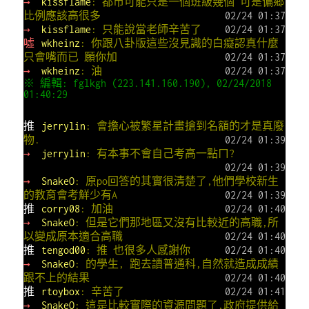
→
kissflame
: 都市可能只是一個班級幾個 可是偏鄉
比例應該高很多
02/24 01:37
→
kissflame
: 只能說當老師辛苦了
02/24 01:37
噓
wkheinz
: 你跟八卦版這些沒見識的白癡認真什麼
只會嘴而已 願你加
02/24 01:37
→
wkheinz
: 油
02/24 01:37
※ 編輯: fglkgh (223.141.160.190), 02/24/2018
01:40:29
推
jerrylin
: 會擔心被繁星計畫搶到名額的才是真廢
物.
02/24 01:39
→
jerrylin
: 有本事不會自己考高一點ㄇ?
02/24 01:39
→
SnakeO
: 原po回答的其實很清楚了,他們學校新生
的教育會考鮮少有A
02/24 01:39
推
corry08
: 加油
02/24 01:40
→
SnakeO
: 但是它們那地區又沒有比較近的高職,所
以變成原本適合高職
02/24 01:40
推
tengod00
: 推 也很多人感謝你
02/24 01:40
→
SnakeO
: 的學生, 跑去讀普通科,自然就造成成績
跟不上的結果
02/24 01:40
推
rtoybox
: 辛苦了
02/24 01:41
→
SnakeO
: 這是比較實際的資源問題了,政府提供給