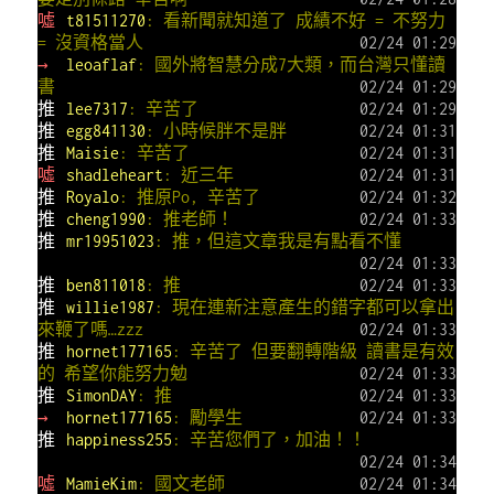
噓
t81511270
: 看新聞就知道了 成績不好 = 不努力
= 沒資格當人
02/24 01:29
→
leoaflaf
: 國外將智慧分成7大類，而台灣只懂讀
書
02/24 01:29
推
lee7317
: 辛苦了
02/24 01:29
推
egg841130
: 小時候胖不是胖
02/24 01:31
推
Maisie
: 辛苦了
02/24 01:31
噓
shadleheart
: 近三年
02/24 01:31
推
Royalo
: 推原Po, 辛苦了
02/24 01:32
推
cheng1990
: 推老師！
02/24 01:33
推
mr19951023
: 推，但這文章我是有點看不懂
02/24 01:33
推
ben811018
: 推
02/24 01:33
推
willie1987
: 現在連新注意產生的錯字都可以拿出
來鞭了嗎…zzz
02/24 01:33
推
hornet177165
: 辛苦了 但要翻轉階級 讀書是有效
的 希望你能努力勉
02/24 01:33
推
SimonDAY
: 推
02/24 01:33
→
hornet177165
: 勵學生
02/24 01:33
推
happiness255
: 辛苦您們了，加油！！
02/24 01:34
噓
MamieKim
: 國文老師
02/24 01:34