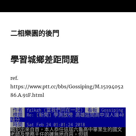
二相樂園的後門
學習城鄉差距問題
ref.
https://www.ptt.cc/bbs/Gossiping/M.15194052
86.A.91F.html
作者
fglkgh (當我們同在一起)
看板
Gossiping
標題
Re: [新聞] 學測放榜 高雄這間高中沒人達40
級分
時間
Sat Feb 24 01:01:24 2018
戰犯出來自首，本人忝任這屆六龜高中畢業生的國文
老師及學務主任的確無地自容，但錯