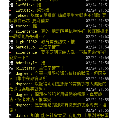
推
lwt501cx
: 推
02/24 01:51
→
lwt501cx
: 幫你爆
02/24 01:52
推
jehow
: 以你文筆推斷 講課學生大概也不想聽 要
麻靠自己念 要麻補習
02/24 01:52
推
torren
: 推
02/24 01:52
推
silentence
: 真的 還是酸民抗壓性好 被媒體抓出
來鞭還能好好講zzZ
02/24 01:53
推
kight91062
: 教育需要熱忱，推
02/24 01:53
推
SamuelLuo
: 主任辛苦了
02/24 01:54
→
silentence
: 要不要明天給人洗一下臉再來”好好”
發文一下?
02/24 01:54
推
hdotistyle
: 推
02/24 01:54
推
pilitiger
: 主任辛苦了！
02/24 01:55
推
dogreen
: 全臺一堆學校類似這樣的狀況，但因為
人口集中在都會區所
02/24 01:55
→
dogreen
: 以顯得明明是鄉鎮的常態卻被人偏頗的
敘述成為恥笑對象，
02/24 01:55
→
dogreen
: 問題在於記者用聳動的標題，真要說
渣，記者才渣，根本只
02/24 01:55
→
dogreen
: 是想騙點閱卻未有職業道德跟專業，垃
圾。
02/24 01:55
推
datro
: 加油 能在社會立足 有能力 比學測考好重