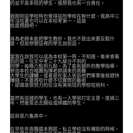
的並不是本校的學生，我想我也有一分責任。
我剛到這學校時也覺得這所學校在幹什麼，我高中三
年沒唸書也可以在本校考第一，這是
態度問題吧。
身為老師未能把學生教好，我也不是出來要反駁什
麼，但是想替這裡的學生說些話。
當我在說我可以成為本校第一時，不知道，後來會看
到的是，在文中考三十九級分不到的
同學，每晚六點到九點，為了能有額外的教學指導，
參加本校合唱團指揮老師請來的高醫
大學生的課輔。或者是在家人告訴他們畢業後就趕快
賺錢，不要再唸什麼不切實際的藝術
，卻還是很努力的在沒有美術班的學校唸術科。
當然有這樣的學生，也有一入學就打定主意，度過三
年，然後簽去志願役或綁鐵的學生。
這就是六龜高中。
在早些年高職還未興起，私立學校沒有補助的時候，