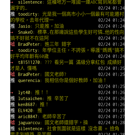
→
silentence
: 這種地方一堆國一連ABC寫到尾都會
漏字的…
02/24 01:24
推
toodirty
: 光是我一個高市小小一個最有可能遷村
的學校，去年代理一
02/24 01:24
推
Jasio
: 只能推，加油
02/24 01:24
→
SnakeO
: 標準,在那邊說這些學生好可憐…他的性向
搞不好就不在這阿
02/24 01:24
噓
BradPeter
: 進三年 錯字
02/24 01:24
→
toodirty
: 年學位主任，不誇張，導護”媽媽”搞不
好平均年齡有60歲
02/24 01:24
→
t81511270
: ??? 看另一篇 滿級分拿紅包 成績好
才是人 懂嗎
02/24 01:25
噓
BradPeter
: 國文老師?
02/24 01:25
推
querencia
: 我相信你是個好教師，加油！
02/24 01:25
→
lyt40
: 推！！
02/24 01:26
推
lutsaichen
: 推 辛苦了
02/24 01:26
推
ken8687
: 推！
02/24 01:26
推
ELV420
: 推
02/24 01:27
推
aric8847
: 老師辛苦了
02/24 01:27
噓
jaguarccu
: 國文老師還錯字，操
02/24 01:28
推
silentence
: 社會氛圍就是這樣 沒念書 = 撿角
要走別條路 辛苦啊
02/24 01:28