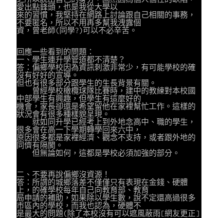
愛出點鋒頭，也是我從大學以
來的習慣，我堅持在網路上討論跟自己相關的事務，
不要匿名，所以不用再多幫我洩露個
資，曾老師(同學?)可以不必辛苦。
回應一些看到的問題：
一、學生連升學管道都不清楚？
答：偏鄉學校因為資訊刺激非常少，有可能學校的確
沒有好好的宣導。
但也有很多部分跟學生的生長背景有關。
曾經學校橄欖球隊比賽時，建中的教練對本校國
中部學生有興趣，但學生有這麼好的
機會，家長卻還是希望留他在家裡幫忙工作。這樣的
狀況會有很多種樣貌呈現。
就如同升學已經考上到外地念高中、職的學生，
很多會在高一下學期轉學回來六中，
原因很多都是家裡經濟、觀念不支持，或者跟外地的
同儕有隔閡。
但無論如何，這都是學校必須加強的部分。
二、不要再說偏鄉沒資源！
答：所謂的城鄉落差不僅僅只有表現在金錢、硬體
上，的確學校每年自己向教育部、教育
局申請的補助，如果除以學生數，說不定還高過很多
市區內的學校，而我也認為，硬體不
是最大的問題(除了本校沒有可以遮風蔽雨[網友更正]