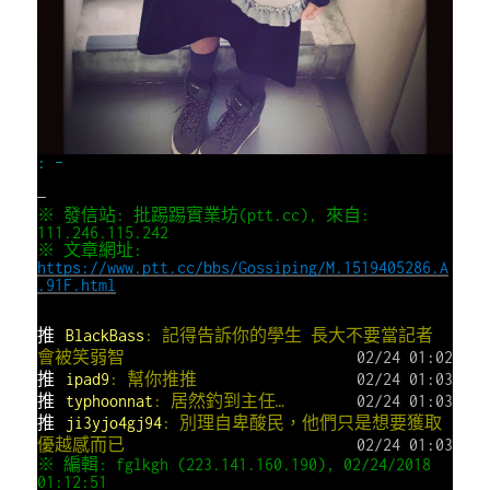
: –
—
※ 發信站: 批踢踢實業坊(ptt.cc), 來自:
111.246.115.242
※ 文章網址:
https://www.ptt.cc/bbs/Gossiping/M.1519405286.A
.91F.html
推
BlackBass
: 記得告訴你的學生 長大不要當記者
會被笑弱智
02/24 01:02
推
ipad9
: 幫你推推
02/24 01:03
推
typhoonnat
: 居然釣到主任…
02/24 01:03
推
ji3yjo4gj94
: 別理自卑酸民，他們只是想要獲取
優越感而已
02/24 01:03
※ 編輯: fglkgh (223.141.160.190), 02/24/2018
01:12:51