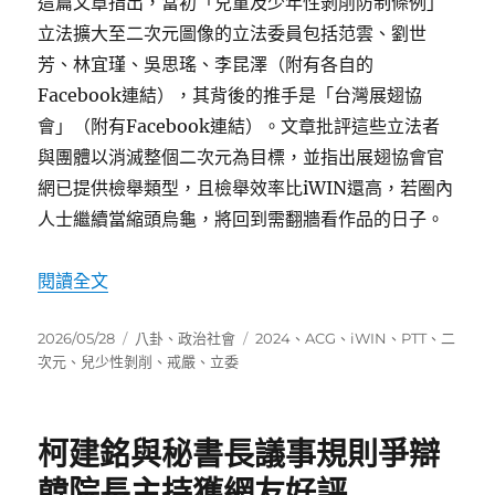
這篇文章指出，當初「兒童及少年性剝削防制條例」
立法擴大至二次元圖像的立法委員包括范雲、劉世
芳、林宜瑾、吳思瑤、李昆澤（附有各自的
Facebook連結），其背後的推手是「台灣展翅協
會」（附有Facebook連結）。文章批評這些立法者
與團體以消滅整個二次元為目標，並指出展翅協會官
網已提供檢舉類型，且檢舉效率比iWIN還高，若圈內
人士繼續當縮頭烏龜，將回到需翻牆看作品的日子。
〈揭露消滅二次元推手：范雲與台灣展翅協會〉
閱讀全文
發
分
標
2026/05/28
八卦
、
政治社會
2024
、
ACG
、
iWIN
、
PTT
、
二
佈
類
籤
次元
、
兒少性剝削
、
戒嚴
、
立委
日
期:
柯建銘與秘書長議事規則爭辯
韓院長主持獲網友好評