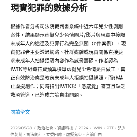
現實犯罪的數據分析
根據作者分析司法院裁判書系統中近六年兒少性剝削
案件，結果顯示虛擬兒少色情圖片/影片與現實中接觸
未成年人的途徑及犯罪行為完全無關（0件案例），現
實犯罪者主要透過網路、社群媒體或現實關係直接要
求未成年人拍攝猥褻內容作為威脅籌碼。作者認為
iWIN等組織花費預算檢舉虛擬兒少色情是白做工，真
正有效防治應是教育未成年人拒絕拍攝裸照，而非禁
止虛擬創作；同時指出iWIN以「憑感覺」審查且缺乏
救濟管道，已造成言論自由問題。
〈iWIN爭議：虛擬兒少色情與現實犯罪的數據分
閱讀全文
發
分
標
2026/05/28
政治社會
、
資訊科技
2024
、
iWIN
、
PTT
、
兒少
佈
類
籤
性剝削
、
司法統計
、
立委回應
、
虛擬兒少
、
言論自由