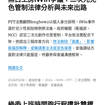
色管制法律分析與未來出路
PTT法務顧問longbow2以個人身分說明，iWin事件
源於兒少性剝削條例修法後，政府機關（衛福部、
NCC）認定二次元創作也受管制，平台依法需配合下
架。他提出三個改善方向：
修法刪除「圖畫」、影響
衛福部解釋、或聲請憲法法庭宣告違憲
，並強調站方
面對法律只能服從，呼籲參與會議溝通框架。
〈黑白工房iWin爭議：二次元兒色管制法律分析
閱讀全文
發
分
標
2026/05/28
政治社會
2024
、
iWIN
、
PTT
、
二次元管制
、
修
佈
類
籤
法方向
、
兒少性剝削
、
衛福部
、
言論自由
日
期:
綠委上班時間跑行程遭批雙標