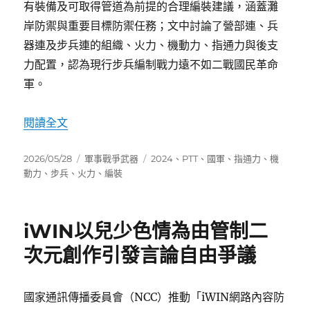
有裝備及可取得管道為前提的合理編裝建議，涵蓋灘
岸防禦與重要目標防禦任務；文中討論了營部連、兵
器連及步兵連的組織、火力、機動力、指通力與後支
力配置，認為現行步兵編制戰力遠不如二戰國民革命
軍。
〈國軍步兵營連合理編制討論〉
閱讀全文
發
分
標
2026/05/28
軍事戰爭武器
2024
、
PTT
、
國軍
、
指通力
、
機
佈
類
籤
動力
、
步兵
、
火力
、
編裝
日
期:
iWIN以兒少色情為由管制二
次元創作引發言論自由爭議
國家通訊傳播委員會（NCC）推動「iWIN網路內容防