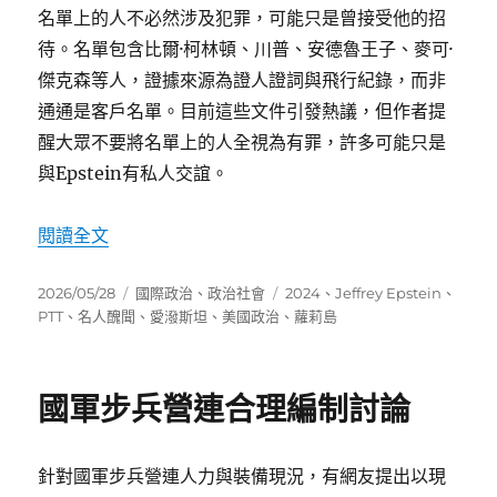
名單上的人不必然涉及犯罪，可能只是曾接受他的招
待。名單包含比爾·柯林頓、川普、安德魯王子、麥可·
傑克森等人，證據來源為證人證詞與飛行紀錄，而非
通通是客戶名單。目前這些文件引發熱議，但作者提
醒大眾不要將名單上的人全視為有罪，許多可能只是
與Epstein有私人交誼。
〈愛潑斯坦案文件解密：名單解讀與疑點〉
閱讀全文
發
分
標
2026/05/28
國際政治
、
政治社會
2024
、
Jeffrey Epstein
、
佈
類
籤
PTT
、
名人醜聞
、
愛潑斯坦
、
美國政治
、
蘿莉島
日
期:
國軍步兵營連合理編制討論
針對國軍步兵營連人力與裝備現況，有網友提出以現