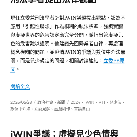
現任立委兼刑法學者針對iWIN議題提出觀點，認為不
應用「引起性聯想」作為模糊的執法標準，強調實體
與虛擬世界的危害認定應完全分開，並指出管虛擬兒
色的危害難以證明。他建議先回歸業者自律，再處理
概念模糊的問題，並澄清iWIN的爭議與數位中介法無
關，而是兒少規定的問題。相關討論連結：
立委FB原
文
。
〈iWIN管制爭議：現任立委兼刑法學者提出法律
閱讀全文
發
分
標
2026/05/28
政治社會
、
新聞
2024
、
iWIN
、
PTT
、
兒少法
、
佈
類
籤
數位中介法
、
立委見解
、
虛擬創作
、
言論自由
日
期:
iWIN爭議：虛擬兒少色情與