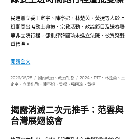
民進黨立委王定宇、陳亭妃、林楚茵、黃捷等人於上
班期間出席動土典禮、宗教活動、政論節目及送春聯
等非立院行程，卻批評韓國瑜未進立法院，被質疑雙
重標準。
〈綠委上班時間跑行程遭批雙標〉
閱讀全文
發
分
標
2026/05/28
國內政治
、
政治社會
2024
、
PTT
、
林楚茵
、
王
佈
類
籤
定宇
、
立委出勤
、
陳亭妃
、
雙標
、
韓國瑜
、
黃捷
日
期:
揭露消滅二次元推手：范雲與
台灣展翅協會