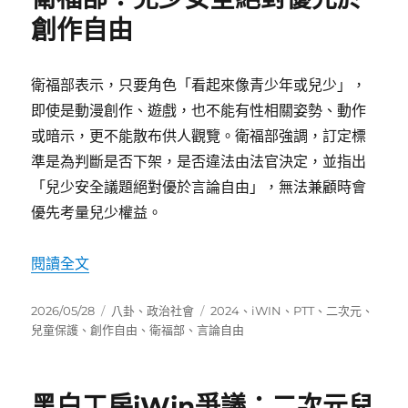
創作自由
衛福部表示，只要角色「看起來像青少年或兒少」，
即使是動漫創作、遊戲，也不能有性相關姿勢、動作
或暗示，更不能散布供人觀覽。衛福部強調，訂定標
準是為判斷是否下架，是否違法由法官決定，並指出
「兒少安全議題絕對優於言論自由」，無法兼顧時會
優先考量兒少權益。
〈衛福部：兒少安全絕對優先於創作自由〉
閱讀全文
發
分
標
2026/05/28
八卦
、
政治社會
2024
、
iWIN
、
PTT
、
二次元
、
佈
類
籤
兒童保護
、
創作自由
、
衛福部
、
言論自由
日
期:
黑白工房iWin爭議：二次元兒