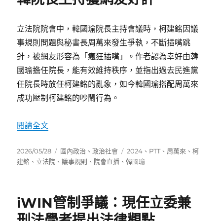
立法院院會中，韓國瑜院長主持會議時，柯建銘因議
事規則問題與秘書長周萬來發生爭執，不斷插嘴跳
針，被網友形容為「瘋狂插嘴」。作者認為幸好由韓
國瑜擔任院長，能有效維持秩序，並指出過去民進黨
任院長時放任柯建銘的亂象，如今韓國瑜搭配周萬來
成功壓制柯建銘的吵鬧行為。
〈柯建銘與秘書長議事規則爭辯 韓院長主持獲網
閱讀全文
發
分
標
2026/05/28
國內政治
、
政治社會
2024
、
PTT
、
周萬來
、
柯
佈
類
籤
建銘
、
立法院
、
議事規則
、
院會直播
、
韓國瑜
日
期:
iWIN管制爭議：現任立委兼
刑法學者提出法律觀點