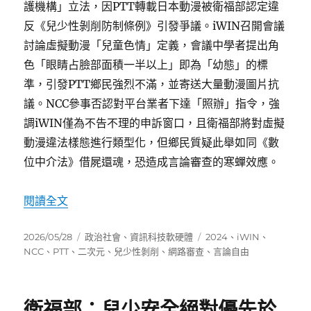
護機構」立法，因PTT轉載日本動漫被衛福部認定違
反《兒少性剝削防制條例》引發爭議。iWIN召開會議
討論虛擬動漫「兒童色情」定義，會議中學者提出角
色「眼睛占臉部面積一半以上」即為「幼態」的標
準，引發PTT鄉民強烈不滿，並寄送大量動漫圖片抗
議。NCC參事否認對平台業者下達「照辦」指令，強
調iWIN僅為不告不理的申訴窗口，且衛福部將對虛擬
動漫違法樣態進行類型化，但鄉民質疑此舉如同《數
位中介法》借屍還魂，恐造成言論審查的寒蟬效應。
〈iWIN以兒少色情為由管制二次元創作引發言論
閱讀全文
發
分
標
2026/05/28
政治社會
、
資訊科技軟硬體
2024
、
iWIN
、
佈
類
籤
NCC
、
PTT
、
二次元
、
兒少性剝削
、
網路審查
、
言論自由
日
期:
衛福部：兒少安全絕對優先於