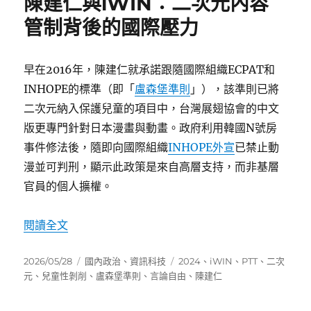
陳建仁與iWIN：二次元內容
管制背後的國際壓力
早在2016年，陳建仁就承諾跟隨國際組織ECPAT和
INHOPE的標準（即「
盧森堡準則
」），該準則已將
二次元納入保護兒童的項目中，台灣展翅協會的中文
版更專門針對日本漫畫與動畫。政府利用韓國N號房
事件修法後，隨即向國際組織
INHOPE外宣
已禁止動
漫並可判刑，顯示此政策是來自高層支持，而非基層
官員的個人擴權。
〈陳建仁與iWIN：二次元內容管制背後的國際壓
閱讀全文
發
分
標
2026/05/28
國內政治
、
資訊科技
2024
、
iWIN
、
PTT
、
二次
佈
類
籤
元
、
兒童性剝削
、
盧森堡準則
、
言論自由
、
陳建仁
日
期: