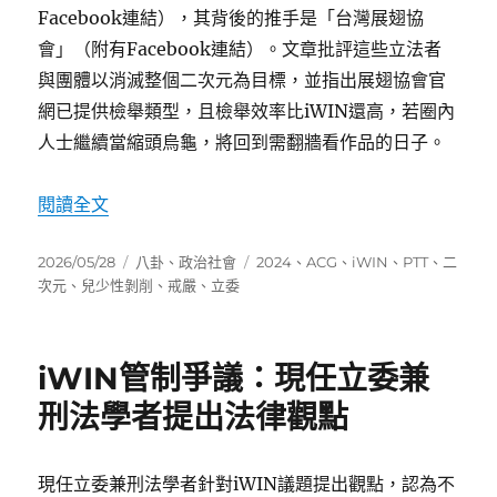
Facebook連結），其背後的推手是「台灣展翅協
會」（附有Facebook連結）。文章批評這些立法者
與團體以消滅整個二次元為目標，並指出展翅協會官
網已提供檢舉類型，且檢舉效率比iWIN還高，若圈內
人士繼續當縮頭烏龜，將回到需翻牆看作品的日子。
〈揭露消滅二次元推手：范雲與台灣展翅協會〉
閱讀全文
發
分
標
2026/05/28
八卦
、
政治社會
2024
、
ACG
、
iWIN
、
PTT
、
二
佈
類
籤
次元
、
兒少性剝削
、
戒嚴
、
立委
日
期:
iWIN管制爭議：現任立委兼
刑法學者提出法律觀點
現任立委兼刑法學者針對iWIN議題提出觀點，認為不