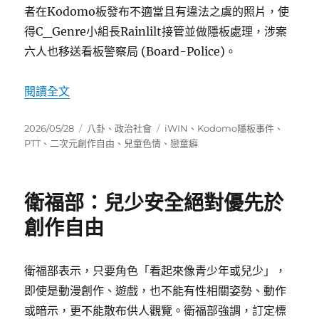
者在Kodomo板發布不適當且有違法之虞的照片，使
得C_Genre小組長Rainlilt接管並做隱板處理，涉案
六人也移送看板警察局 (Board-Police)。
〈Kodomo隱板事件與三次元兒童色情爭議〉
閱讀全文
發
分
標
2026/05/28
八卦
、
政治社會
iWIN
、
Kodomo隱板事件
、
佈
類
籤
PTT
、
二次元創作自由
、
兒童色情
、
戀童癖
日
期:
衛福部：兒少安全絕對優先於
創作自由
衛福部表示，只要角色「看起來像青少年或兒少」，
即使是動漫創作、遊戲，也不能有性相關姿勢、動作
或暗示，更不能散布供人觀覽。衛福部強調，訂定標