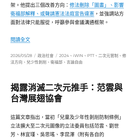
架。他提出三個改善方向：
修法刪除「圖畫」、影響
衛福部解釋、或聲請憲法法庭宣告違憲
，並強調站方
面對法律只能服從，呼籲參與會議溝通框架。
〈黑白工房iWin爭議：二次元兒色管制法律分析
閱讀全文
發
分
標
2026/05/28
政治社會
2024
、
iWIN
、
PTT
、
二次元管制
、
修
佈
類
籤
法方向
、
兒少性剝削
、
衛福部
、
言論自由
日
期:
揭露消滅二次元推手：范雲與
台灣展翅協會
這篇文章指出，當初「兒童及少年性剝削防制條例」
立法擴大至二次元圖像的立法委員包括范雲、劉世
芳、林宜瑾、吳思瑤、李昆澤（附有各自的