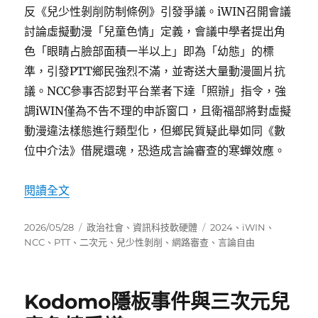
反《兒少性剝削防制條例》引發爭議。iWIN召開會議
討論虛擬動漫「兒童色情」定義，會議中學者提出角
色「眼睛占臉部面積一半以上」即為「幼態」的標
準，引發PTT鄉民強烈不滿，並寄送大量動漫圖片抗
議。NCC參事否認對平台業者下達「照辦」指令，強
調iWIN僅為不告不理的申訴窗口，且衛福部將對虛擬
動漫違法樣態進行類型化，但鄉民質疑此舉如同《數
位中介法》借屍還魂，恐造成言論審查的寒蟬效應。
〈iWIN以兒少色情為由管制二次元創作引發言論
閱讀全文
發
分
標
2026/05/28
政治社會
、
資訊科技軟硬體
2024
、
iWIN
、
佈
類
籤
NCC
、
PTT
、
二次元
、
兒少性剝削
、
網路審查
、
言論自由
日
期:
Kodomo隱板事件與三次元兒