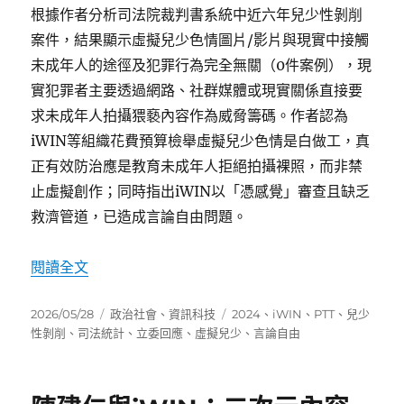
根據作者分析司法院裁判書系統中近六年兒少性剝削
案件，結果顯示虛擬兒少色情圖片/影片與現實中接觸
未成年人的途徑及犯罪行為完全無關（0件案例），現
實犯罪者主要透過網路、社群媒體或現實關係直接要
求未成年人拍攝猥褻內容作為威脅籌碼。作者認為
iWIN等組織花費預算檢舉虛擬兒少色情是白做工，真
正有效防治應是教育未成年人拒絕拍攝裸照，而非禁
止虛擬創作；同時指出iWIN以「憑感覺」審查且缺乏
救濟管道，已造成言論自由問題。
〈iWIN爭議：虛擬兒少色情與現實犯罪的數據分
閱讀全文
發
分
標
2026/05/28
政治社會
、
資訊科技
2024
、
iWIN
、
PTT
、
兒少
佈
類
籤
性剝削
、
司法統計
、
立委回應
、
虛擬兒少
、
言論自由
日
期: