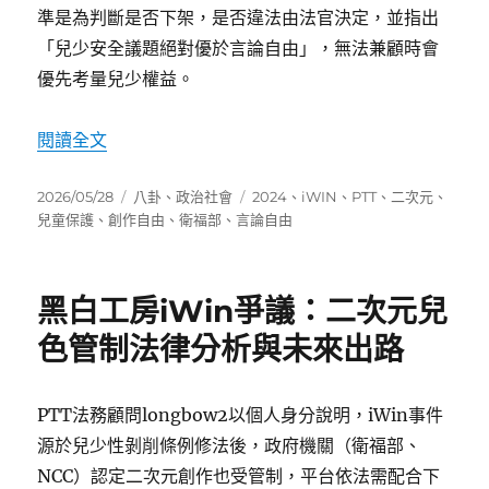
準是為判斷是否下架，是否違法由法官決定，並指出
「兒少安全議題絕對優於言論自由」，無法兼顧時會
優先考量兒少權益。
〈衛福部：兒少安全絕對優先於創作自由〉
閱讀全文
發
分
標
2026/05/28
八卦
、
政治社會
2024
、
iWIN
、
PTT
、
二次元
、
佈
類
籤
兒童保護
、
創作自由
、
衛福部
、
言論自由
日
期:
黑白工房iWin爭議：二次元兒
色管制法律分析與未來出路
PTT法務顧問longbow2以個人身分說明，iWin事件
源於兒少性剝削條例修法後，政府機關（衛福部、
NCC）認定二次元創作也受管制，平台依法需配合下