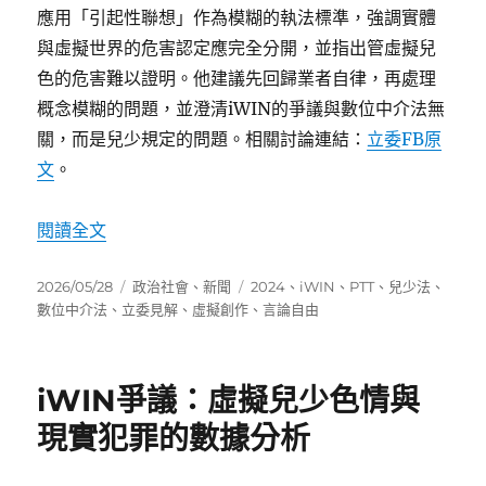
應用「引起性聯想」作為模糊的執法標準，強調實體
與虛擬世界的危害認定應完全分開，並指出管虛擬兒
色的危害難以證明。他建議先回歸業者自律，再處理
概念模糊的問題，並澄清iWIN的爭議與數位中介法無
關，而是兒少規定的問題。相關討論連結：
立委FB原
文
。
〈iWIN管制爭議：現任立委兼刑法學者提出法律
閱讀全文
發
分
標
2026/05/28
政治社會
、
新聞
2024
、
iWIN
、
PTT
、
兒少法
、
佈
類
籤
數位中介法
、
立委見解
、
虛擬創作
、
言論自由
日
期:
iWIN爭議：虛擬兒少色情與
現實犯罪的數據分析