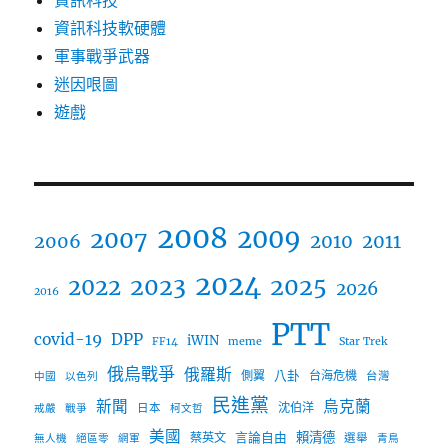
資訊科技
資訊科技軟硬體
軍事戰爭武器
迷因哏圖
遊戲
2008
2009
2007
2006
2010
2011
2024
2023
2025
2022
2026
2016
PTT
covid-19
DPP
iWIN
FF14
meme
Star Trek
俄烏戰爭
俄羅斯
八卦
側翼
台海危機
台灣
中國
以色列
民進黨
新聞
烏克蘭
沈伯洋
日本
戒嚴
戰爭
柯文哲
美國
言論自由
賴清德
蔡英文
選舉
無人機
絕區零
網軍
青鳥