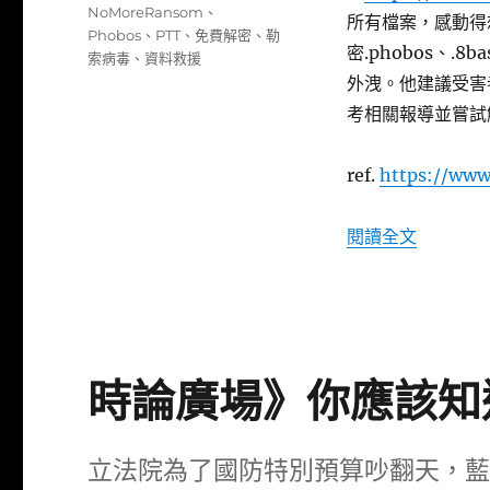
籤
NoMoreRansom
、
所有檔案，感動得想
Phobos
、
PTT
、
免費解密
、
勒
密.phobos、.8
索病毒
、
資料救援
外洩。他建議受害
考相關報導並嘗試
ref.
https://www
〈等了四
閱讀全文
時論廣場》你應該知道
立法院為了國防特別預算吵翻天，藍