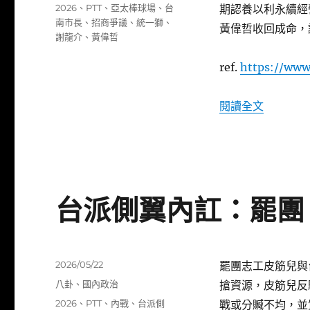
類
標
2026
、
PTT
、
亞太棒球場
、
台
期認養以利永續經
期:
籤
南市長
、
招商爭議
、
統一獅
、
黃偉哲收回成命，
謝龍介
、
黃偉哲
ref.
https://www
〈謝龍介
閱讀全文
台派側翼內訌：罷團
發
2026/05/22
罷團志工皮筋兒與
佈
分
八卦
、
國內政治
搶資源，皮筋兒反
日
類
標
2026
、
PTT
、
內戰
、
台派側
戰或分贓不均，並
期: