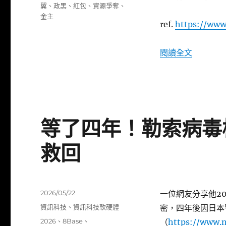
籤
翼
、
政黑
、
紅包
、
資源爭奪
、
金主
ref.
https://www
〈台派側
閱讀全文
等了四年！勒索病毒
救回
發
2026/05/22
一位網友分享他20
佈
分
資訊科技
、
資訊科技軟硬體
密，四年後因日本
日
類
標
2026
、
8Base
、
（
https://www.
期: