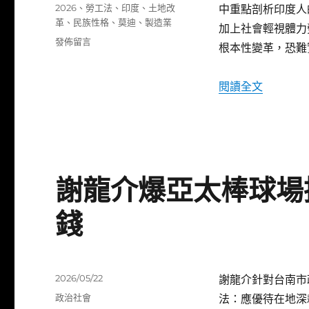
類
標
2026
、
勞工法
、
印度
、
土地改
中重點剖析印度人
期:
籤
革
、
民族性格
、
莫迪
、
製造業
加上社會輕視體力
在
發佈留言
根本性變革，恐難
〈印
度
製
〈印度製
閱讀全文
造
業
發
展
困
境
謝龍介爆亞太棒球場
深
度
錢
分
析〉
發
2026/05/22
謝龍介針對台南市
佈
分
政治社會
法：應優待在地深
日