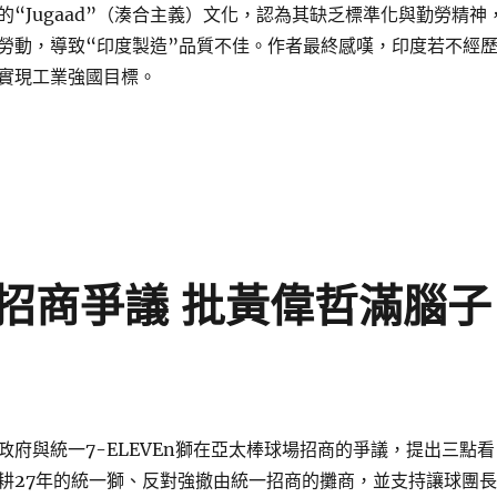
的“Jugaad”（湊合主義）文化，認為其缺乏標準化與勤勞精神
勞動，導致“印度製造”品質不佳。作者最終感嘆，印度若不經
實現工業強國目標。
造業發展困境深度分析〉
招商爭議 批黃偉哲滿腦子
政府與統一7-ELEVEn獅在亞太棒球場招商的爭議，提出三點看
耕27年的統一獅、反對強撤由統一招商的攤商，並支持讓球團長