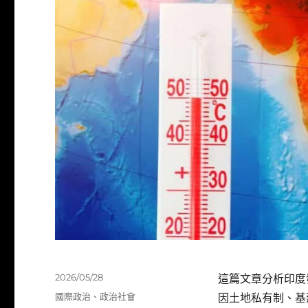
發
2026/05/28
這篇文章分析印度
佈
分
國際政治
、
政治社會
因土地私有制、基
日