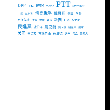
PTT
，
DPP
iWIN
FF14
meme
Star Trek
歷
俄烏戰爭
俄羅斯
八卦
側翼
中國
以色列
新聞
台海危機
台灣
日本
戒嚴
戰爭
柯文哲
民進黨
烏克蘭
沈伯洋
無人機
絕區零
網軍
美國
言論自由
賴清德
蔡英文
選舉
青鳥
黃國昌