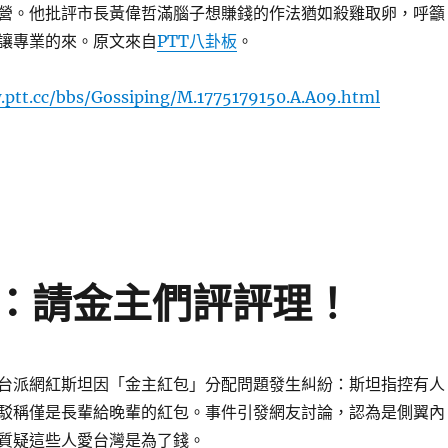
營。他批評市長黃偉哲滿腦子想賺錢的作法猶如殺雞取卵，呼籲
讓專業的來。原文來自
PTT八卦板
。
.ptt.cc/bbs/Gossiping/M.1775179150.A.A09.html
爆亞太棒球場招商爭議 批黃偉哲滿腦子錢〉
：請金主們評評理！
台派網紅斯坦因「金主紅包」分配問題發生糾紛：斯坦指控有人
駁稱僅是長輩給晚輩的紅包。事件引發網友討論，認為是側翼內
質疑這些人愛台灣是為了錢。