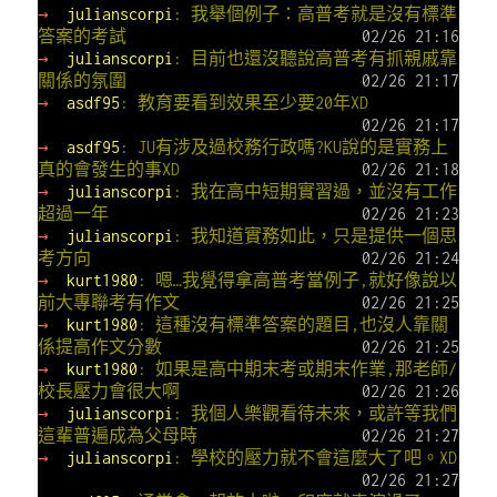
→
julianscorpi
: 我舉個例子：高普考就是沒有標準
答案的考試
02/26 21:16
→
julianscorpi
: 目前也還沒聽說高普考有抓親戚靠
關係的氛圍
02/26 21:17
→
asdf95
: 教育要看到效果至少要20年XD
02/26 21:17
→
asdf95
: JU有涉及過校務行政嗎?KU說的是實務上
真的會發生的事XD
02/26 21:18
→
julianscorpi
: 我在高中短期實習過，並沒有工作
超過一年
02/26 21:23
→
julianscorpi
: 我知道實務如此，只是提供一個思
考方向
02/26 21:24
→
kurt1980
: 嗯…我覺得拿高普考當例子,就好像說以
前大專聯考有作文
02/26 21:25
→
kurt1980
: 這種沒有標準答案的題目,也沒人靠關
係提高作文分數
02/26 21:25
→
kurt1980
: 如果是高中期末考或期末作業,那老師/
校長壓力會很大啊
02/26 21:26
→
julianscorpi
: 我個人樂觀看待未來，或許等我們
這輩普遍成為父母時
02/26 21:27
→
julianscorpi
: 學校的壓力就不會這麼大了吧。XD
02/26 21:27