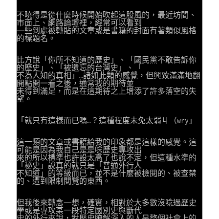
不曉得是從什麼時候開始吹起這股風的，最近坊間、
市面上、網路論壇裡，經常可以看到
一些到處被轉貼的文章或是書籍的封面有著類似風格
的標題名。
比方說「你所不知道的歷史」、「國民黨不敢告訴你
的歷史」、「被遺忘的台灣史」、「
不為人知的真相」…諸如此類的感覺，但興致滿滿地翻
開點開一看之後，通常我的期待並
未得到滿足，而是在這期待之上增添了許多落空的失
望。
「就只有這樣而已嗎…？這種程度未免太弱ㄐ（wry」
這一類的文章或書籍給我的印象都是這樣的感覺。這
可能是因為我自己是是唸歷史專攻出
來的所以標準也許設太高了也說不定，但這種水準的
「秘史」說真的就只是「普通外行人
不知道」的等級而已，並不是什麼被檢閱的、被查禁
的、遭到限制閱覽的東西。
但我後來轉念一想，確實，相對於大多數沒唸過歷史
學或是專攻某一段特定國別史與斷代
史的外行來說，對歷史瞭解深入的人是整個社會上的