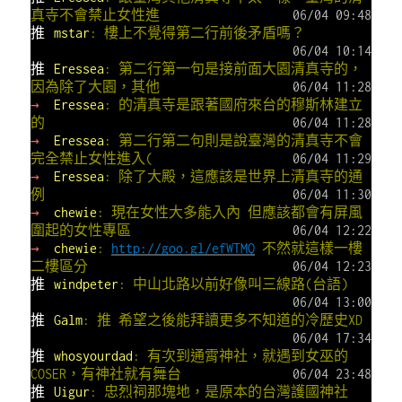
真寺不會禁止女性進
06/04 09:48
推
mstar
: 樓上不覺得第二行前後矛盾嗎？
06/04 10:14
推
Eressea
: 第二行第一句是接前面大園清真寺的，
因為除了大園，其他
06/04 11:28
→
Eressea
: 的清真寺是跟著國府來台的穆斯林建立
的
06/04 11:28
→
Eressea
: 第二行第二句則是說臺灣的清真寺不會
完全禁止女性進入(
06/04 11:29
→
Eressea
: 除了大殿，這應該是世界上清真寺的通
例
06/04 11:30
→
chewie
: 現在女性大多能入內 但應該都會有屏風
圍起的女性專區
06/04 12:22
→
chewie
:
http://goo.gl/efWTMQ
不然就這樣一樓
二樓區分
06/04 12:23
推
windpeter
: 中山北路以前好像叫三線路(台語)
06/04 13:00
推
Galm
: 推 希望之後能拜讀更多不知道的冷歷史XD
06/04 17:34
推
whosyourdad
: 有次到通霄神社，就遇到女巫的
COSER，有神社就有舞台
06/04 23:48
推
Uigur
: 忠烈祠那塊地，是原本的台灣護國神社