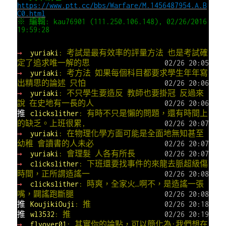
https://www.ptt.cc/bbs/Warfare/M.1456487954.A.B
C0.html
※ 編輯: kau76901 (111.250.106.148), 02/26/2016
19:59:28
→
yuriaki
: 考試是最有效率的評量方法 也是考試確
定了追求唯一解的思
02/26 20:05
→
yuriaki
: 考方法 如果每個科目都要求學生年年寫
出精思的論述 只怕
02/26 20:06
→
yuriaki
: 不只學生要造反 教師也要掛冠 反過來
說 在史地有一長的人
02/26 20:06
推
clickslither
: 有時不只是懶的問題，還有時間上
的缺乏。上班很累,
02/26 20:07
→
yuriaki
: 在物理化學方面可能是全面地無知甚至
幼稚 會讀書的人未必
02/26 20:07
→
yuriaki
: 會理髮 人各有所長
02/26 20:07
→
clickslither
: 下班還要找事件的來龍去脈超級傷
時間，正所謂造謠一
02/26 20:08
→
clickslither
: 時爽，全家火…啊不，是造謠一張
嘴，闢謠跑斷腿
02/26 20:08
推
KoujikiOuji
: 推
02/26 20:18
推
wl3532
: 推
02/26 20:19
→
flyover01
: 其實你的論點，可以簡化為:我們想在