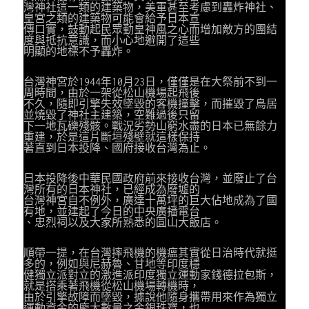
灣神社這一類的建築物，美軍甚至考慮到轟炸神社、
皇宮之類的建築物可能會給予日本宣
傳口實，鼓動起民眾勤皇神風之心而增加敵方的團結
度與抵抗意識，而小心地避開了這些
明顯的地標不予轟炸。
台灣神宮於1944年10月23日，僅僅是在大祭前不到一
周時間，由於一架從松山機場起飛後
不久，隨即引擎失效墜毀的客機撞擊，而摧毀了鳥居
並燒毀了神社主建築，空難過後只留
下一地瓦礫殘骸。戰況劣勢山窮水盡的日本已無餘力
重建，於是這片斷垣殘壁就這樣保持
著直到日本投降、國府接收台灣為止。
日本投降後中華民國政府前來接收台灣，並廢止了台
灣所有的日本神社，已經成為廢墟的
台灣神宮自不例外，廣達十萬坪的巨大佔地成為了國
有地，並建起了今日的中央廣播電台
、忠烈祠以及大家所熟悉的圓山大飯店。
順帶一提，在台灣摔飛機的機瘟其實從日治時代就挺
多的，例如與尼赫魯、甘地等印度穩
健獨立派對立的激進派印度獨立運動家錢德拉包斯，
就是搭乘著飛機從松山機場轉機時，
由於引擎故障而墜毀，據說他隨身攜帶用來作為獨立
運動資金的龐大數量之金銀珠寶，也