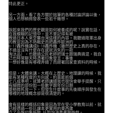
特此更正。
另一方面，看了各方關於拙筆的各種討論評論以後，
個人也想稍微發表一些若干雜想。
說起來我們的歷史觀是如何被養成的呢？說實在話，
在我模糊的記憶中，並不曾記得有被
教過日本人來空襲台灣這樣的內容。我聽過陸軍出身
的教官因為不熟戰史而把轟炸歐洲的
B-17轟炸機講成B-18轟炸機（雖然歷史上真的存在，
不過並沒有什麼存在感就消失的一款
淘汰品），也聽過公民老師把瑞士跟瑞典搞混，我自
己也時常聊天時憑著印象發言，事後
一想好像是有哪裡弄錯了而趕著回家查資料的時候。
但是，大體來講，大概在上歷史、地理課的時候，我
能有某種程度的方向感，約莫能抓個
七八成準吧，就算老師講錯我也很快會舉手提醒，只
有細微的部份如一些數字跟年份日期
要稍微死背一下，但發生什麼事的先後順序與發生在
哪裡的地理概念卻是很清楚的。
會有這樣的概括印象是因為早在受小學教育以前，就
已經透過一些比課本更實用的東西建
立了全盤印象所致…比如說漫畫書跟遊戲。