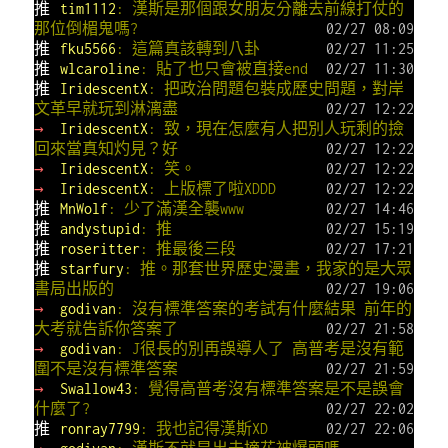
推
tim1112
: 漢斯是那個跟女朋友分離去前線打仗的
那位倒楣鬼嗎?
02/27 08:09
推
fku5566
: 這篇真該轉到八卦
02/27 11:25
推
wlcaroline
: 貼了也只會被直接end
02/27 11:30
推
IridescentX
: 把政治問題包裝成歷史問題，對岸
文革早就玩到淋漓盡
02/27 12:22
→
IridescentX
: 致，現在怎麼有人把別人玩剩的撿
回來當真知灼見？好
02/27 12:22
→
IridescentX
: 笑。
02/27 12:22
→
IridescentX
: 上版標了啦XDDD
02/27 12:22
推
MnWolf
: 少了滿漢全襲www
02/27 14:46
推
andystupid
: 推
02/27 15:19
推
roseritter
: 推最後三段
02/27 17:21
推
starfury
: 推。那套世界歷史漫畫，我家的是大眾
書局出版的
02/27 19:06
→
godivan
: 沒有標準答案的考試有什麼結果 前年的
大考就告訴你答案了
02/27 21:58
→
godivan
: J很長的別再誤導人了 高普考是沒有範
圍不是沒有標準答案
02/27 21:59
→
Swallow43
: 覺得高普考沒有標準答案是不是誤會
什麼了?
02/27 22:02
推
ronray7799
: 我也記得漢斯XD
02/27 22:06