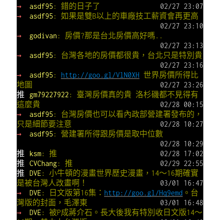
→
asdf95
: 錯的日子了
02/27 23:07
→
asdf95
: 如果是雙B以上的車廠技工薪資會再更高
02/27 23:10
→
godivan
: 房價?那是台北房價高好嗎..
02/27 23:13
→
asdf95
: 台灣各地的房價都很貴，台北只是特別貴
02/27 23:16
→
asdf95
:
http://goo.gl/VlN0XH
世界房價所得比
地圖
02/27 23:26
推
gm79227922
: 臺灣房價真的貴 洛杉磯都不見得有
這麼貴
02/28 00:15
→
asdf95
: 台灣房價也可以看內政部營建署發布的，
只是細節要注意
02/28 10:27
→
asdf95
: 營建署所得跟房價是取中位數
02/28 10:29
推
ksm
: 推
02/28 17:02
推
CVChang
: 推
02/29 22:55
推
DVE
: 小牛頓的漫畫世界歷史漫畫，14～16期確實
是被台灣人改畫啊！
03/01 16:47
→
DVE
: 日文版第16集：
http://goo.gl/Hq9emd
。台
灣版的封面，毛澤東
03/01 16:48
→
DVE
: 被P成蔣介石。長大後我有特別收日文版14～