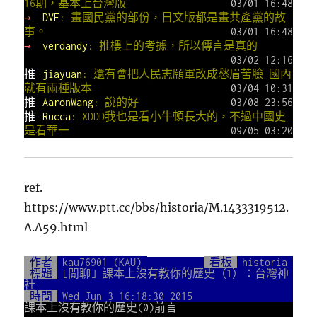
16期，基本上台灣版
03/01 16:48
→
DVE
: 畫國民黨的部份，日文版都是畫共產黨的故
事。
03/01 16:48
→
verdandy
: 推樓上的考據，所以傳言是真的
03/02 12:16
推
jiayuan
: 還有會把人民志願軍改成愁眉苦臉 國內
就有兩種版本
03/04 10:31
推
AaronWang
: 說的好
03/08 23:56
推
Rucca
: XDDD我也是看小牛頓長大的，不過中國史
是看華一
09/05 03:20
ref.
https://www.ptt.cc/bbs/historia/M.1433319512.
A.A59.html
作者
kau76901 (KAU)
看板
historia
標題
[閒聊] 課本上沒有教你的歷史（1）：台灣神
社
時間
Wed Jun 3 16:18:30 2015
課本上沒有教你的歷史(0)前言