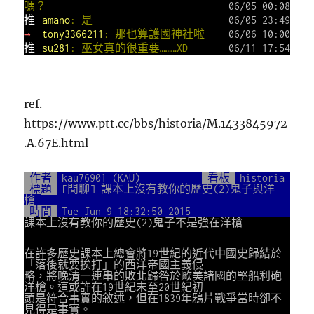
嗎？
06/05 00:08
推
amano
: 是
06/05 23:49
→
tony3366211
: 那也算護國神社啦
06/06 10:00
推
su281
: 巫女真的很重要………XD
06/11 17:54
ref.
https://www.ptt.cc/bbs/historia/M.1433845972
.A.67E.html
作者
kau76901 (KAU)
看板
historia
標題
[閒聊] 課本上沒有教你的歷史(2)鬼子與洋
槍
時間
Tue Jun 9 18:32:50 2015
課本上沒有教你的歷史(2)鬼子不是強在洋槍
在許多歷史課本上總會將19世紀的近代中國史歸結於
「落後就要挨打」的西洋帝國主義侵
略，將晚清一連串的敗北歸咎於歐美諸國的堅船利砲
洋槍。這或許在19世紀末至20世紀初
頭是符合事實的敘述，但在1839年鴉片戰爭當時卻不
見得是事實。