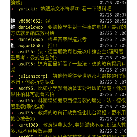
論述」
02/26 20:37
→
yuriaki
: 這跟前文不符啊XD 看一下眼科吧
02/26 20:37
推
v86861062
: 😀
02/26 20:52
推
danielqwop
: 要毀掉學生對一件事的興趣，最好的
方法就是編成教材給
02/26 21:00
→
danielqwop
: 標準答案說這要考
02/26 21:00
推
august8585
: 推!!
02/26 21:02
→
asdf95
: 法、德普通教育也是以申論為主(理科著
重思考，公式會全附)
02/26 21:06
→
asdf95
: 這方面最近看了一些法、德的教育資訊有
感
02/26 21:07
→
julianscorpi
: 讓他們覺得全世界都考選擇題也很
不錯，何必拆穿呢XD
02/26 21:07
→
asdf95
: 比如小學就開始著重對社區的認識，像如
果住柏林可能會去柏
02/26 21:07
→
asdf95
: 林圍牆認識東西德分裂的歷史，法、德很
著重教師的進修
02/26 21:08
→
asdf95
: 教師的教育行政負擔也比台灣輕，更不用
擔心被告XD
02/26 21:09
→
kurt1980
: 教育經費太少,老師編缺不足,班級人數
多,就不容易做這種
02/26 21:10