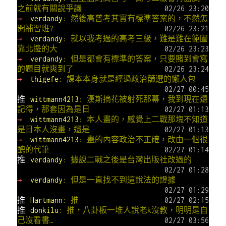
之前就有關說爭議
02/26 23:20
→
verdandy
: 然後高普考其實有標準答案的，不然怎
開補習班?
02/26 23:21
→
verdandy
: 就以我考過的高考三級，難是難在範圍
靠北邊的大
02/26 23:23
→
verdandy
: 但是都會有標準的答案，只要賭到會寫
的題目就爽到了
02/26 23:24
→
thigefe
: 課本本身就是經過政治篩選的懶人包
02/27 00:45
推
wittmann4213
: 漢斯摘花被射死那幕，我到現在還
記得，那套因為是日
02/27 01:13
→
wittmann4213
: 本人畫的，感覺上二戰那塊不知道
是日本人沒畫，還是
02/27 01:13
→
wittmann4213
: 畫的內容政治不正確，改由一個很
醜的代筆
02/27 01:14
推
verdandy
: 據說二戰之後是台灣出版社改過的
02/27 01:28
→
verdandy
: 但是一直找不到這說法的證據
02/27 01:29
推
Hartmann
: 推
02/27 02:15
推
donkilu
: 推，八卦板一堆人說老k沒教，明明是自
己沒看書…
02/27 03:56