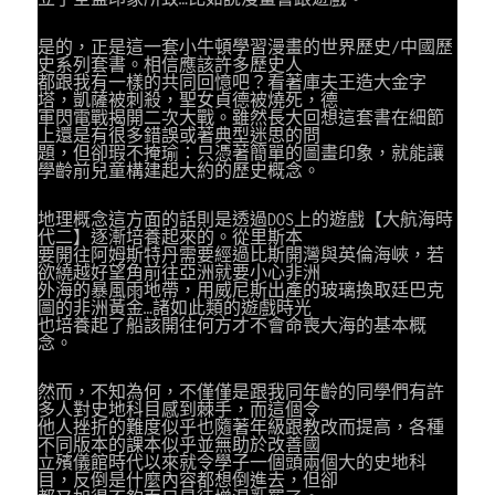
是的，正是這一套小牛頓學習漫畫的世界歷史/中國歷
史系列套書。相信應該許多歷史人
都跟我有一樣的共同回憶吧？看著庫夫王造大金字
塔，凱薩被刺殺，聖女貞德被燒死，德
軍閃電戰揭開二次大戰。雖然長大回想這套書在細節
上還是有很多錯誤或著典型迷思的問
題，但卻瑕不掩瑜：只憑著簡單的圖畫印象，就能讓
學齡前兒童構建起大約的歷史概念。
地理概念這方面的話則是透過DOS上的遊戲【大航海時
代二】逐漸培養起來的。從里斯本
要開往阿姆斯特丹需要經過比斯開灣與英倫海峽，若
欲繞越好望角前往亞洲就要小心非洲
外海的暴風雨地帶，用威尼斯出產的玻璃換取廷巴克
圖的非洲黃金…諸如此類的遊戲時光
也培養起了船該開往何方才不會命喪大海的基本概
念。
然而，不知為何，不僅僅是跟我同年齡的同學們有許
多人對史地科目感到棘手，而這個令
他人挫折的難度似乎也隨著年級跟教改而提高，各種
不同版本的課本似乎並無助於改善國
立殯儀館時代以來就令學子一個頭兩個大的史地科
目，反倒是什麼內容都想倒進去，但卻