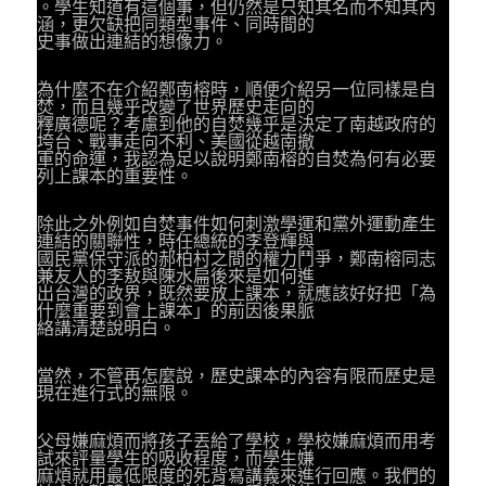
。學生知道有這個事，但仍然是只知其名而不知其內
涵，更欠缺把同類型事件、同時間的
史事做出連結的想像力。
為什麼不在介紹鄭南榕時，順便介紹另一位同樣是自
焚，而且幾乎改變了世界歷史走向的
釋廣德呢？考慮到他的自焚幾乎是決定了南越政府的
垮台、戰事走向不利、美國從越南撤
軍的命運，我認為足以說明鄭南榕的自焚為何有必要
列上課本的重要性。
除此之外例如自焚事件如何刺激學運和黨外運動產生
連結的關聯性，時任總統的李登輝與
國民黨保守派的郝柏村之間的權力鬥爭，鄭南榕同志
兼友人的李敖與陳水扁後來是如何進
出台灣的政界，既然要放上課本，就應該好好把「為
什麼重要到會上課本」的前因後果脈
絡講清楚說明白。
當然，不管再怎麼說，歷史課本的內容有限而歷史是
現在進行式的無限。
父母嫌麻煩而將孩子丟給了學校，學校嫌麻煩而用考
試來評量學生的吸收程度，而學生嫌
麻煩就用最低限度的死背寫講義來進行回應。我們的