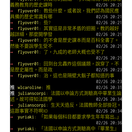
義務教育的歷史課時
02/26 20:21
→
flyover01
: 教些什麼，或者說，我們認為國民應
具備的歷史常識有哪
02/26 20:21
→
flyover01
: 些?
02/26 20:21
→
flyover01
: 其實這是非常矛盾的迴圈，教的越好
越詳細，那麼開學發
02/26 20:21
→
flyover01
: 的不會是歷史課本而是百科全書了。
然後不要說學生受不
02/26 20:21
→
flyover01
: 了，九成的老師大概也受不了
02/26 20:21
→
flyover01
: 回到台北轟炸這個議題，說穿了，不
是歷史屬性，而是政
02/26 20:23
→
flyover01
: 治，這也是隔壁大鬍子都知道的事
02/26 20:23
推
wlcaroline
: 推
02/26 20:31
推
julianscorpi
: 法國以申論方式測驗高中畢業生論
述，故可得知法國學
02/26 20:34
→
julianscorpi
: 生天天造反，法國教師全部掛冠。
這跟事實不符啊XD
02/26 20:34
→
yuriaki
: 「如果每個科目都要求學生年年寫出…」
02/26 20:36
→
yuriaki
: 「法國以申論方式測驗高中『畢業生』