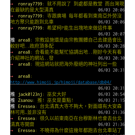
→
ronray7799
: 就不用說了 到處都是教堂 而台灣現
在最缺的是大型清真
06/03 20:06
→
ronray7799
: 寺跟廣場 每年都看到東南亞外勞沒
地方聚只能跑到北車
06/03 20:06
→
ronray7799
: 希望柯P能生出塊地來做這件事
06/03 20:07
推
area8
: 宗教設施還是由宗教團體自己去建造會比
較好吧..政府頂多配
06/03 20:28
→
area8
: 合看能不能幫忙協調出地..剛好今天有看
介紹神社的網站..發
06/03 20:30
→
area8
: 現這網站就把海外廢絕的神社列出一些
06/03 20:31
→
area8
:
http://www.himoji.jp/himoji/database/db04/
06/03 20:31
推
jack0123nj
: 巫女大好
06/03 20:54
推
Zsanou
: 推! 巫女是重點!
06/03 21:15
推
Eressea
: 台北清真大寺不夠大，對面還有大安森
林可用…並非沒有
06/03 21:36
→
Eressea
: 很久以前東南亞在台穆斯林也會去台北
清真寺開齋
06/03 21:36
→
Eressea
: 不曉得為什麼這幾年都跑去台北車站了