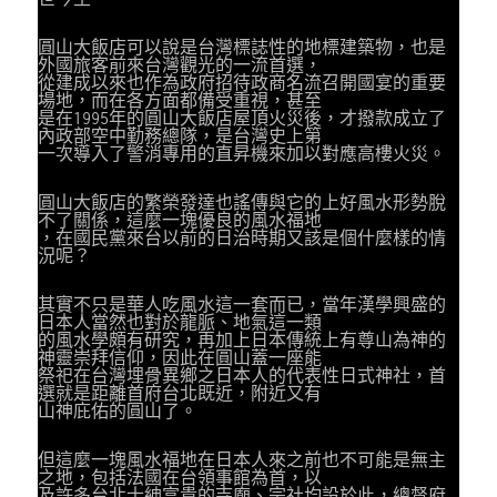
圓山大飯店可以說是台灣標誌性的地標建築物，也是
外國旅客前來台灣觀光的一流首選，
從建成以來也作為政府招待政商名流召開國宴的重要
場地，而在各方面都備受重視，甚至
是在1995年的圓山大飯店屋頂火災後，才撥款成立了
內政部空中勤務總隊，是台灣史上第
一次導入了警消專用的直昇機來加以對應高樓火災。
圓山大飯店的繁榮發達也謠傳與它的上好風水形勢脫
不了關係，這麼一塊優良的風水福地
，在國民黨來台以前的日治時期又該是個什麼樣的情
況呢？
其實不只是華人吃風水這一套而已，當年漢學興盛的
日本人當然也對於龍脈、地氣這一類
的風水學頗有研究，再加上日本傳統上有尊山為神的
神靈崇拜信仰，因此在圓山蓋一座能
祭祀在台灣埋骨異鄉之日本人的代表性日式神社，首
選就是距離首府台北既近，附近又有
山神庇佑的圓山了。
但這麼一塊風水福地在日本人來之前也不可能是無主
之地，包括法國在台領事館為首，以
及許多台北士紳富貴的寺廟、宗社均設於此，總督府