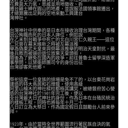
花費莫大力氣，恩威並用地徵收、拆
遷台籍士紳在圓山的地產，並說服法國領事館遷出，
才總算騰出足夠的空地來動工興建台
灣神社。
台灣神社中供奉的是日本在接收治理台灣期間，各種
因公殉職而死的日本人牌位，例如說
在乙未割台戰爭中死亡的北白川宮仁久親王───這位
仁兄曾在幕末維新之時被左幕派推
舉為偽東武天皇來與倒幕派推舉的明治天皇對抗，最
後兵敗而被逼迫退位放棄天皇頭銜，
隨後為了避免在國內的政爭，前往普魯士留學深造軍
事學問，以禁衛師團司令的身份出征
台灣卻客死他鄉。
祭祀這麼一位皇族的排場是免不了的，以台東花崗岩
建造的特大鳥居和石燈籠，使用高級
阿里山檜木的神社樑柱都極其講究，被總督府苦心營
造的台灣神社於1901年完工後，便以
全台灣最大日式神社的身份，作為日本在台殖民統治
的樣板工程，同時也將每年十月二十
八日訂立為大祭日，作為國定假日且鼓勵台人前來參
拜。
1923年，由於當時全世界範圍流行著民族自決的氣