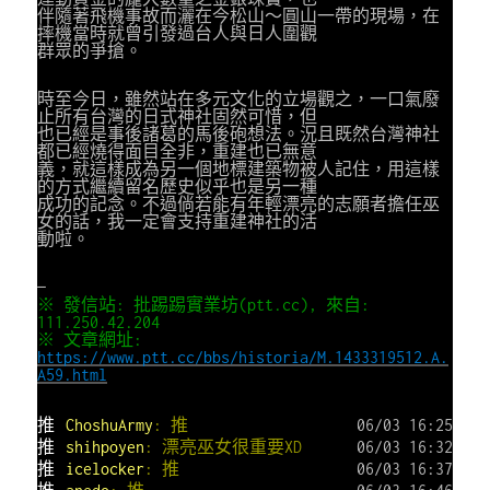
伴隨著飛機事故而灑在今松山～圓山一帶的現場，在
摔機當時就曾引發過台人與日人圍觀
群眾的爭搶。
時至今日，雖然站在多元文化的立場觀之，一口氣廢
止所有台灣的日式神社固然可惜，但
也已經是事後諸葛的馬後砲想法。況且既然台灣神社
都已經燒得面目全非，重建也已無意
義，就這樣成為另一個地標建築物被人記住，用這樣
的方式繼續留名歷史似乎也是另一種
成功的記念。不過倘若能有年輕漂亮的志願者擔任巫
女的話，我一定會支持重建神社的活
動啦。
—
※ 發信站: 批踢踢實業坊(ptt.cc), 來自:
111.250.42.204
※ 文章網址:
https://www.ptt.cc/bbs/historia/M.1433319512.A.
A59.html
推
ChoshuArmy
: 推
06/03 16:25
推
shihpoyen
: 漂亮巫女很重要XD
06/03 16:32
推
icelocker
: 推
06/03 16:37