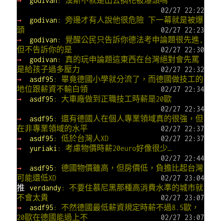
→
godivan
: 漢斯不就是出去摘花被爆頭嗎
02/27 22:22
→
godivan
: 旁邊才有人說他很危險 下一幕就是被爆
頭
02/27 22:23
→
godivan
: 覺醒公民只告訴你德法考申論題很先進,
但不告訴你的是
02/27 22:30
→
godivan
: 真的玩申論題這東西在台灣絕對會先罵
是給孩子過多壓力
02/27 22:32
→
asdf95
: 畢竟德國小學就分流了，而德國做技工的
地位跟薪資不輸白領
02/27 22:34
→
asdf95
: 大車廠做到正職技工時薪是20歐
02/27 22:34
→
asdf95
: 還有德國人在個人專業領域真的很強，但
在非專業領域的水平
02/27 22:37
→
asdf95
: 低於台灣人XD
02/27 22:37
→
yuriaki
: 考慮物價時薪20euro好像很少…
02/27 22:44
→
asdf95
: 德國物價雖高，但房價低，負擔比起台灣
可能還低XD
02/27 23:04
推
verdandy
: 不要住慕尼黑那種高消費水準的城市就
不會太貴
02/27 23:07
→
asdf95
: 不然德國最低薪資規定時薪不過8.5歐，
20歐在德國能過上不
02/27 23:07