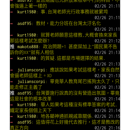
→
asdf95
: 並且兩國也允許放棄根本不行的科目，不
會強逼上著一樣的
02/26 21:11
→
kurt1980
: 事.台灣老師光行政事務就被累垮
02/26 21:11
→
asdf95
: 教材，能力分班在台灣太汙名化
02/26 21:11
→
kurt1980
: 就算老師願意這樣教,大概會換來家長
那這樣考試怎麼辦?
02/26 21:12
推
makoto888
: 政治問題+1 甚麼屎加上”國民黨不告
訴你的XX”就有人相信
02/26 21:13
→
kurt1980
: 的質疑.這都是市場選擇的結果.
02/26 21:13
→
julianscorpi
: 應該說如果考試這樣考，家長自然
會逼老師這樣上。XD
02/26 21:13
→
julianscorpi
: 畢竟華人教育尾巴搖狗太久了，只
能走修正主義了
02/26 21:13
推
asdf95
: 台灣要施行說真的沒有營造出氛圍，畢竟
這是社會的根本改革
02/26 21:14
→
kurt1980
: 華人如果考這種沒有標準答案的考試,
鐵定家長個個上天下
02/26 21:14
→
kurt1980
: 地各顯神通抓親戚靠關係.
02/26 21:15
→
asdf95
: 這值得花上好幾代去推行，這才是教改的
真正方向
02/26 21:16