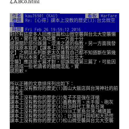
4.A.BC0.html
作者
kau76901 (KAU)
看板
Warfare
標題
Re: [心得] 課本上沒教的歷史(3):台北微空
襲
時間
Fri Feb 26 19:59:12 2016
對於有這麼多人回應這篇松山微空襲與台北大空襲懶
人包，實在是大為吃驚，一方面十分
感謝關於部份誤漏、混淆之處的指教，另一方面我發
現我原本寫的【課本上沒有教你的歷
史】之網誌系列斷更太久連我自己都不知道斷在第幾
部，所以本來【松山微空襲與台北大
空襲】應該是七篇才對，卻誤寫成第三篇了，可能因
此造成一些老讀者的聽閱混亂，實
感抱歉。
所以正確的文章排序列出如下：
課本上沒有教你的歷史(1)圓山大飯店與台灣神社的前
世今生
課本上沒有教你的歷史(2)鬼子不是強在洋槍
課本上沒有教你的歷史(3)義務教育、水手服、砲灰
課本上沒有教你的歷史(4)日治時代工業島台灣
課本上沒有教你的歷史(5)1938工業島台灣/補遺篇
課本上沒有教你的歷史(6)：台灣銀行與昭和大恐慌
課本上沒有教你的歷史(7)松山微空襲與台北大空襲