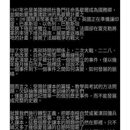
1947年也是美國總統杜魯門任命馬歇爾成為國務卿，
並開始實施重建歐洲的馬歇爾計畫之
始。IMF國際貨幣基金也隨之成立。英國正在準備讓印
度、巴基斯坦、以色列、巴勒斯坦
等旗下殖民地獨立。但同一時間，法國卻在雷克勒將
軍的率領下增兵越南，展開重返殖民
地的計畫，接開了法越戰爭的戰火。
除了空間，再就時間的關係上，二次大戰、二二八、
土地改革、白色恐怖等一連串線性的
歷史演變上似乎被分割成一個個獨立的事件，僅以幾
年幾月幾日作為一個標誌，卻說不清
一個事件到下一個事件之間如何演變、如何發展的脈
絡。
簡而言之：受限於課本的篇幅、教學與考試的方法問
題，欠缺抽像邏輯思考訓練的學生們
，僅能直觀地記憶單一的個別歷史事件，而不能發展
成完整的史觀。
就算我們施行轉型正義，把鄭南榕自焚或著濱田彌兵
衛事件、松山微空襲、台北大空襲列
入課本，這整個歷史課本的問題他仍然在那裡，只不
過又多了幾個要背誦的日期時間罷了