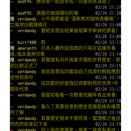
→
asdf95
: 通常會一起放水啦，印度就表演過了
02/26 21:27
→
asdf95
: 美國也做過類似的事
02/26 21:28
推
verdandy
: 小牛頓那套是”漢斯煮的咖啡真難喝”，
之後爬出戰壕摘花
02/26 23:08
→
verdandy
: 要給女朋友結果被狙擊手幹掉的那套?
02/26 23:09
→
kurt1980
: 對
02/26 23:13
推
amaranth
: 日本人轟炸這個真的只有在這幾年看
過,過去毫無印象
02/26 23:14
推
verdandy
: 其實還有另外兩套中國和世界歷史，那
就比較正式了
02/26 23:15
→
verdandy
: 我就是靠這四套加自己找資料輕鬆應對
史地到高中
02/26 23:16
→
verdandy
: 這四套的好處我記得都對照的世界/中
國年代表
02/26 23:17
→
verdandy
: 我當初每看一次都會找編年表出來看
02/26 23:18
→
verdandy
: 看久了其實就會對歷史發展脈絡有連貫
的了解
02/26 23:18
→
verdandy
: 其實歷史根本不需死背，當理解之後自
然而然就會記下來
02/26 23:19
→
verdandy
: 回上面的高普考，高考二級會有面試，