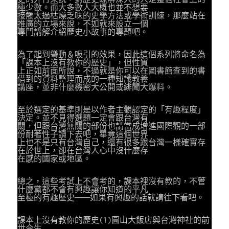
極少數。而大多數人大概也並不想要
接觸太過枯燥乏味的史學方法或學術訓練，那麼站在
推廣的立場來說，不如就來設立一個
專門講解介紹歷史小故事的專題吧。
為了起到聳動＆吸引的效果，因此這個系列將命名為
「課本上沒有教你的歷史」，但性質
上正如前面所說，不過就是你可以在圖書館查到的書
借到的資料整理而成的一種知識教養
講座，並非什麼機密大公開或緋聞大爆料。
至於選定的基準則是以作者主觀認定的「有趣程度」
決定。並不見得選題一定會跟台灣有
關，但跟台灣無關的部份也請當成增進國際觀的一部
份耐著性子讀下去吧，畢竟這個世界
上也不是只有台灣自己，還有很多跟台灣一樣確實存
在於世上，卻在台灣人心中沒什麼存
在感的國家或地區。
總之，這些考試上不會考的，課本裡沒有教的，不管
什麼黨都不會有興趣讓你知道的平凡
至極的有趣歷史───如果有興趣的話就請往下看吧。
課本上沒有教你的歷史(1)圓山大飯店與台灣神社的前
世今生