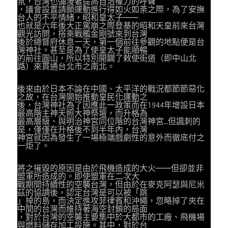
氛，台灣也彌漫著提高自治權力的呼聲
，議會設置請願運動進行得如火如荼之際，為了安撫
台人的不平情緒，昭和皇太子───
也就是六年後大正駕崩之際登基的昭和天皇前來台灣
觀光訪問，搭乘戰艦金剛號來到台灣
後於總督府休息一天，第一個前往參觀的地點便是台
灣神社。甚至是為了使皇太子能順暢
的前往圓山，所以特別開闢了敕使街道（即中山北
路）來貫通台北市之南北。
後來由於日本不論在中國、太平洋的戰況都節節惡化
之故，在台灣開始推動皇民化運動之
後，台灣神社為了因應此一政策而在1944年增設日本
最高階主神天照大神祭壇，而升格為
最高層級、與明治神宮同位階的台灣神宮…但諷刺的
是，僅僅在升格後不到半年內，台灣
神宮就因為發生了一場極端戲劇性的意外而徹底付之
一炬了。
將之摧毀的原因是由於飛機造成的大火───但卻並非
盟軍所造成的。即使盟軍在二次大
戰期間持續性的空襲台灣，但由於在麥克阿瑟與尼米
茲的協調後，認定台灣是可以被「跳
」掉的島，而決定進攻菲律賓和沖繩，忽略掉了夾在
中間的台灣而維持著海空封鎖的局面
，對於台灣的空襲主要集中於大都市的工廠、飛機場
與燃料儲存加工設施。其中，對於台