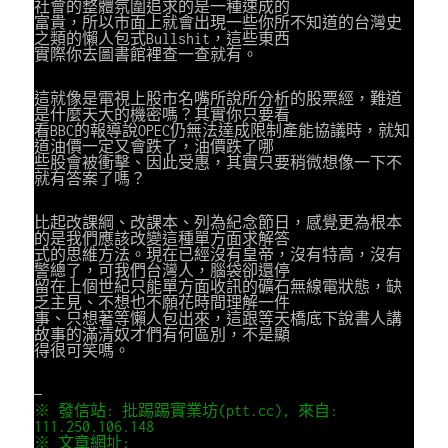
社會的整體氛圍追求的是一種速成的
富貴，所以市面上就會出現一些你所不知道的台灣史
之類的懶人包式Bullshit，這些東西
實際你去圖書館裡查一查就有。
這就像是電視上股市名嘴所說所分析的股票經，難道
是什麼天大的機密嗎？其實你只要看
看BBC的報導說OPEC仍無法達成限制產能協議時，就知
道油價一定又會跌了，油價跌了哪
些股會被衝擊、因此受惠，其實只要稍微想像一下不
就有答案了嗎？
比起改課綱、改課本、列為紀念節日，感覺更為根本
的是我們應該改變這種單方面求解答
式的思維方法。現在已經沒有皇帝，沒有特高，沒有
警總了，可我們台灣人，腦袋卻還停
留在上個世紀只能單方面收訊的礦石無線電狀態，缺
乏主見、不想也不願花時間理解一件
事、只想著等懶人包出來，這跟等天橋底下說書人講
故事的滿清奴才們有何區別，不是顯
得很可笑嗎。
—
※ 發信站: 批踢踢實業坊(ptt.cc), 來自:
111.250.106.148
※ 文章網址: