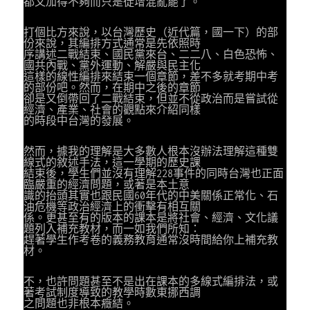
都又加得不夠而只是徒增混亂罷了。
打個比方來說，以台灣歷史（近代篇，國一下）的部
份來說，其編排方式通常是先依照時
序講述二戰結束、國民黨來台、二二八、白色恐怖、
國共內戰、黨外運動、解嚴與民主化
這樣的線性編排來結束一個章節，差不多就考期中考
的部份吧。然而，在期中之後的章節
卻是又倒帶回了二戰結束，但並不從政治而是嘗試從
經濟、產業、社會的觀點來介紹同樣
的時段中台灣的發展。
然而，據我的理解是大多數人根本沒辦法理解這種雙
線式的敘述手法，這一學期的歷史課
結束後，學生們並沒有理解228事件的同時台灣也正面
臨嚴重的經濟問題，或著是本土意
識的抬頭其實也跟民國60年代的中美關係正常化、石
油危機等政治經濟上的衝擊有相互關
係。更甚至有的版本的課本是將社會、經濟、文化議
題列入補充教材，而一如我們所知：
趕著學生作考卷的義務教育通常沒時間給你上補充教
材。
不，也許問題甚至不是出在課本的多線式編排法，或
著考試制度導致的教學時數東挪西調
之問題也非根本癥結。