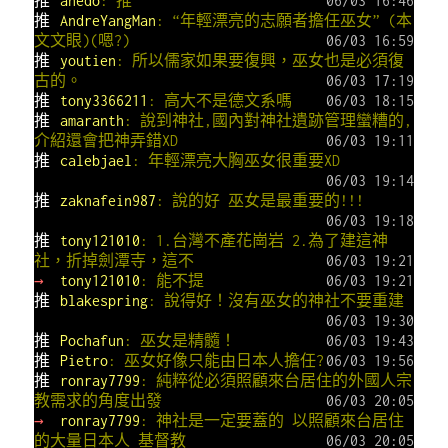
推
anedo
: 推
06/03 16:46
推
AndreYangMan
: “年輕漂亮的志願者擔任巫女” (本
文文眼)(嗯?)
06/03 16:59
推
youtien
: 所以儒家如果要復興，巫女也是必須復
古的。
06/03 17:19
推
tony3366211
: 高大不是德文系嗎
06/03 18:15
推
amaranth
: 說到神社,國內對神社遺跡管理蠻糟的,
介紹還會把神弄錯XD
06/03 19:11
推
calebjael
: 年輕漂亮大胸巫女很重要XD
06/03 19:14
推
zaknafein987
: 說的好 巫女是最重要的!!!
06/03 19:18
推
tony121010
: 1.台灣不產花崗岩 2.為了建這神
社，折掉劍潭寺，這不
06/03 19:21
→
tony121010
: 能不提
06/03 19:21
推
blakespring
: 說得好！沒有巫女的神社不要重建
06/03 19:30
推
Pochafun
: 巫女是精髓！
06/03 19:43
推
Pietro
: 巫女好像只能由日本人擔任?
06/03 19:56
推
ronray7799
: 純粹從必須照顧來台居住的外國人宗
教需求的角度出發
06/03 20:05
→
ronray7799
: 神社是一定要蓋的 以照顧來台居住
的大量日本人 基督教
06/03 20:05