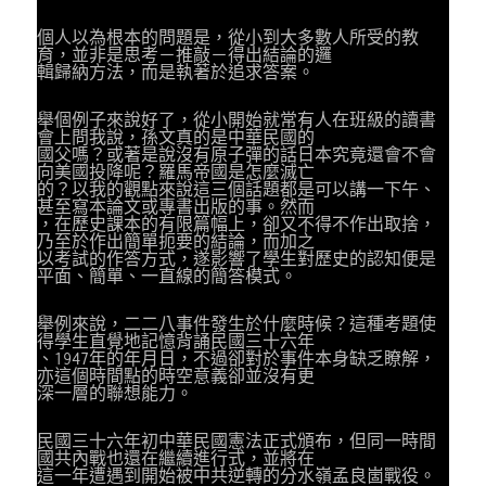
個人以為根本的問題是，從小到大多數人所受的教
育，並非是思考－推敲－得出結論的邏
輯歸納方法，而是執著於追求答案。
舉個例子來說好了，從小開始就常有人在班級的讀書
會上問我說，孫文真的是中華民國的
國父嗎？或著是說沒有原子彈的話日本究竟還會不會
向美國投降呢？羅馬帝國是怎麼滅亡
的？以我的觀點來說這三個話題都是可以講一下午、
甚至寫本論文或專書出版的事。然而
，在歷史課本的有限篇幅上，卻又不得不作出取捨，
乃至於作出簡單扼要的結論，而加之
以考試的作答方式，遂影響了學生對歷史的認知便是
平面、簡單、一直線的簡答模式。
舉例來說，二二八事件發生於什麼時候？這種考題使
得學生直覺地記憶背誦民國三十六年
、1947年的年月日，不過卻對於事件本身缺乏瞭解，
亦這個時間點的時空意義卻並沒有更
深一層的聯想能力。
民國三十六年初中華民國憲法正式頒布，但同一時間
國共內戰也還在繼續進行式，並將在
這一年遭遇到開始被中共逆轉的分水嶺孟良崮戰役。