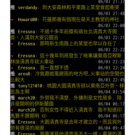
06/03 21:37
推
verdandy
: 到大安森林和平東路上某堂會起衝突
06/03 21:48
→
Howard00
: 花蓮那邊有個現在是天主教堂的神社..
06/03 22:00
推
Eressea
: 不過十多年前還有過台北清真大寺開
齋，人滿到大安公園去
06/03 22:21
→
Eressea
: 那時新生南路上的某堂也早以存在了
06/03 22:22
→
Eressea
: 這十幾年到底發生了啥事讓東南亞穆斯
林捨清真寺就火車站
06/03 22:23
→
Eressea
: 我一直想不透
06/03 22:24
推
area8
: 冷氣跟遮風避雨的地方吧…火車站的空間也
比較大
06/03 22:45
推
tony121010
: 桃園大園清真寺就以東南亞外勞、移
民為主啊
06/04 03:54
推
march20
: 外勞我不清楚, 外傭則是女性居多, 除
非是開明的伊斯蘭國
06/04 06:17
→
march20
: 否則女性不得近入清真寺. 我不知道印
馬算不算開明 XD
06/04 06:17
推
Eressea
: 大園清真寺是去年才建立的，而且與外
勞有很深的淵源
06/04 09:47
推
Eressea
: 跟臺灣其他清真寺不太一樣。臺灣的清