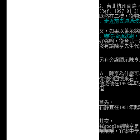
2. 台北杭州南
(Ref. 1997
既然在二樓，從物
: 走近前去透過玻
又，如果以葉永銘
: 嚇得掉頭就跑
好強啊，從台北一
沒有讓陳亨先生代
另有旁證顯示陳亨
Ａ. 陳亨為什麼可
從他的回憶來看，
他憑他在1953
但…
首先，
石靜宜在1951年
其次，
我google到陳亨
喂喂喂，宜寧中學