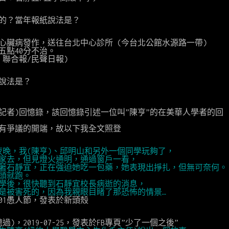
死的？當年報紙說法是？
0，晚間心臟病發作，送往台北中心診所 (今台北公館水源路一帶)
凌晨五點40分不治。
3-22 聯合報/民聲日報)
的說法是？
8 陸鏗(記者)回憶錄，該回憶錄引述一位叫”陳亨”的在美華人學者的回
有爭議的開端，故以下我全文照登
22日夜晚，我(陳亨)、邱明山和另外一個同學玩夠了，
軍家去，但見燈火通明，通過窗戶一看，
架著石靜宜，正在強迫她吃一包藥，她表現出掙扎，但無可奈何。
掉頭就跑。
中學後，很快聽到石靜宜校長病逝的消息，
她是被害死的，因為我親眼目睹了那恐怖的情景…
4-01愚人節，發表於新頭殼
)，2019-07-25，發表於FB專頁”少了一個之後”