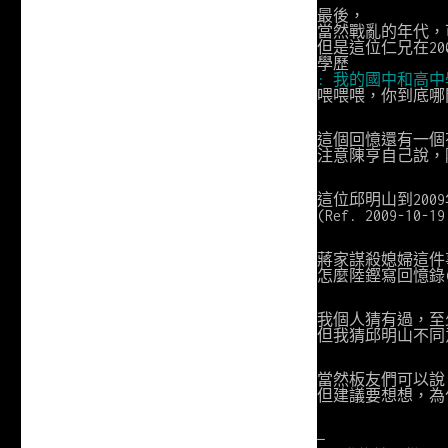
最後，
當然戰亂的年代，
但是這位仁兄在20
學歷
: 我的國中和高
喂喂喂，你到底哪
這個回憶還有一個
注意陳亨自己說，
這位邱明山到20
(Ref. 2009-10
蔣家謀殺媳婦這件
怎麼陸鏗寫回憶錄(
我個人猜有過，至
但我猜邱明山不同
當然板友們可以說
但建議要想想，為
—