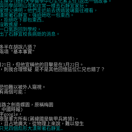
的學生陳亨(紐約大學醫學中心生化系主任)說出一個故事。
亨與同學邱明山等和往常一樣去石靜宜家玩。
宜家燈火通明，他們走近前去透過玻璃窗往裡看，
大漢架著石靜宜，強迫她吃一包東西。
扎，拒絕吃下那包東西…
們沒敢進屋，
，一口氣跑回到學校，
傳出了石靜宜校長病逝的消息。
多半在胡說八道？
兩項 “基本事實”
月21日，但他宣稱他的目擊是在3月22日。
，則我合理懷疑 是不是其他回憶這位仁兄也錯了？
居恐怕難以被外人窺視。
有兩個可能：
劍南路之劍南蝶園，原稱梅園
-14 中國時報)
oogle，
原是軍方所有(蔣緯國是裝甲兵將領)，
，且占地廣大，從物理上來說，難以發生
，只見四個彪形大漢架著石靜宜…