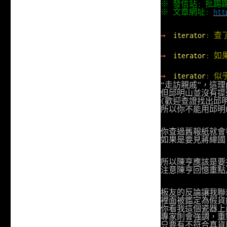
※ 發信站: 批踢踢實業
※ 文章網址:
htt
→
iterator
: 
→
iterator
: 
→
iterator
: 
“走訪親戚”，這
但邱明山並沒有提
(歡迎查證找出邱明
所以你不能用邱明
你查過舊報紙就會
如果是要見蔣緯國
所以陳亨應該是要
注意陳亨回憶重點
板友的反論讓我聯
裡面被鑑定為假貨
你看我這個瓷器上
專家則會強調，重
只要有不符合真貨