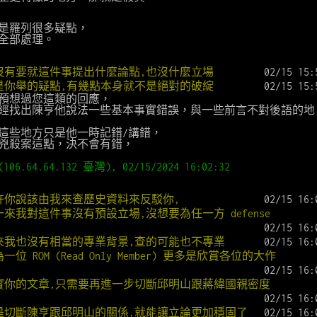
是羅列很多疑點，
全部處理。
我沒有要就這件事提出什麼論點,也沒什麼立場
02/15 15:
只是你舉的疑點,有幾點本身就不是絕對的破綻
02/15 15:
預想過您這類的回應，
經找出陳亨他說法一些基本事實錯誤，與一些前言不對後語的地
這些地方只是他一時記錯/講錯，
兇殺案這點，決不會有錯，
106.64.64.132 臺灣), 02/15/2024 16:02:32
或許你說該由我來查歷史資料來反駁你,
02/15 16:
一來我對這件事沒有預設立場,沒想要為任一方 defense
02/15 16:
二來我也沒有相當的專業背景,查的可能也不專業
02/15 16:
為一位 ROM (Read Only Member) 更多是欣賞各位的大作
02/15 16:
其實你的文章,只需要再進一步切斷邱明山跟蔣緯國親密度
02/15 16:
或是切斷陳亨跟邱明山的關係,就能讓立論更加穩固了
02/15 16: