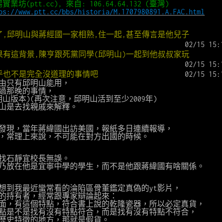
坊(ptt.cc), 來自: 106.64.64.132 (臺灣)
ps://www.ptt.cc/bbs/historia/M.1707980891.A.FAC.html
查了,邱明山與蔣經國一家相熟,住一起,甚至傳言是他兒子
02/15 15:
如果有這背景,陳亨跟死黨同學(邱明山)一起到他叔叔家玩
02/15 15:
似乎也不是完全沒道理的事情吧
02/15 15:
理由只有邱明山能用，
過那晚的事情，
山版本)(再次注意，邱明山活到至少2009年)
山是去找親戚來解釋。
發現，當年蔣緯國出訪美國，報紙多日連續報導，
，常理上來說，不可能在對方出國的時候。
找石靜宜校長無誤。
乃放在他是宜寧中學的學生，而不是他跟蔣緯國有啥關係。
想到我最近蠻常看的淪陷區骨董鑑定真偽的yt影片，
的持有者，經常跟專家辯論起來：
面，有這個特點，符合書上說的乾隆瓷器，所以必定真貨，
點是不是找有沒有特點符合，而是找有沒有特點不符合，
歷史特徵的地方，那就是假貨。