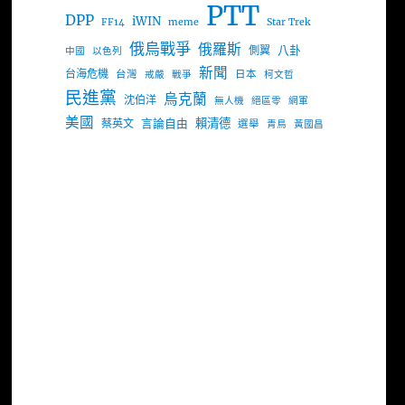
PTT
DPP
iWIN
FF14
meme
Star Trek
俄烏戰爭
俄羅斯
八卦
側翼
中國
以色列
新聞
台海危機
台灣
日本
戒嚴
戰爭
柯文哲
民進黨
烏克蘭
沈伯洋
無人機
絕區零
網軍
美國
言論自由
賴清德
蔡英文
選舉
青鳥
黃國昌