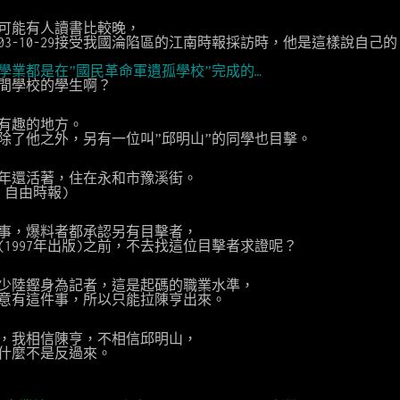
可能有人讀書比較晚，
03-10-29接受我國淪陷區的江南時報採訪時，他是這樣說自己的
中學業都是在”國民革命軍遺孤學校”完成的…
間學校的學生啊？
有趣的地方。
除了他之外，另有一位叫”邱明山”的同學也目擊。
09年還活著，住在永和市豫溪街。
-19 自由時報)
事，爆料者都承認另有目擊者，
1997年出版)之前，不去找這位目擊者求證呢？
少陸鏗身為記者，這是起碼的職業水準，
意有這件事，所以只能拉陳亨出來。
，我相信陳亨，不相信邱明山，
什麼不是反過來。