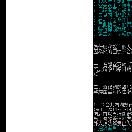
: 1996年，她
: 當天晚上，陳
: 老遠看見石靜
: 只見四個彪形
: 石靜宜拚命掙
: 見此情景，他
: 嚇得掉頭就跑
: 第二天一早就
為什麼我說這個人
因為他的回憶不合
一. 石靜宜死於3
若要辯解記錯日期
XD
二. 蔣緯國的故
蔣緯國當年的住處
1. 今台北內湖
(Ref. 2014-01
諸君可以自行關鍵字g
馬上會發覺這地方
外人無法隨意出入
: 通過窗戶一看