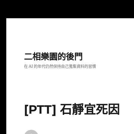
二相樂園的後門
在 AI 的年代仍然保持自己蒐集資料的習慣
[PTT] 石靜宜死因