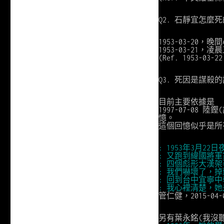
Q2. 石靜宜怎麼
1953-03-2
1953-03-21，
(Ref. 1953-0
Q3. 死因是謀殺
目前主要依據是
1997-07-0
憶。
這個回憶似乎是所
: 1953年3月
: 又跑到緯國將
: 四個彪形大漢
: 我們嚇壞了，
: 回到台中宜寧
: 我心裡清楚，
管仁健，2015-0
另有葉永銘(我沒聽過