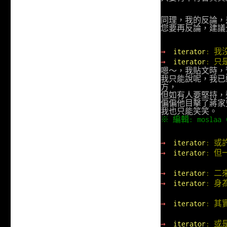
同理，我的反論，
您要再反論，建議
→
iterator
: 
→
iterator
: 
嗯～，我貼文時，
我只能說呢，我已
方，
但如有人要堅持，
偏偏他目擊了蔣家
我也只能笑笑。
※ 編輯: moslaa (
→
iterator
: 
→
iterator
: 但
→
iterator
: 
→
iterator
: 身
→
iterator
: 
→
iterator
: 