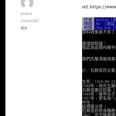
ref. https://ww
作
Author
者
作者
moslaa
發
2024/02/27
標題
Re: [請
佈
分
時間
Thu Feb 1
歷史
日
資料收集差不多了 
類
期:
直接說結論：
我認為這個叫陳亨
我們先釐清幾項基
Q1. 石靜宜的主
生死：1924-09-2
1948年，與先生
石靜宜擔任校長 (
1949年，裝甲兵
1951年，更名為
中生。
這裡要注意，
石靜宜的校長職務
(Ref. 中文維