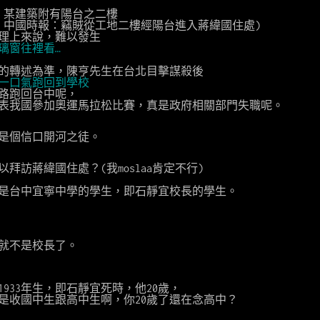
路，某建築附有陽台之二樓
-01-31 中國時報：竊賊從工地二樓經陽台進入蔣緯國住處)
理上來說，難以發生
璃窗往裡看…
的轉述為準，陳亨先生在台北目擊謀殺後
，一口氣跑回到學校
路跑回台中呢，
表我國參加奧運馬拉松比賽，真是政府相關部門失職呢。
是個信口開河之徒。
以拜訪蔣緯國住處？(我moslaa肯定不行)
年時是台中宜寧中學的學生，即石靜宜校長的學生。
起就不是校長了。
是1933年生，即石靜宜死時，他20歲，
是收國中生跟高中生啊，你20歲了還在念高中？