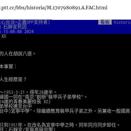
w.ptt.cc/bbs/historia/M.1707980891.A.FAC.html
 (良心台派+正義DPP支持者)
看板
histori
益] 石靜宜死因
5 15:08:08 2024
XD
的人在胡說八道。
本事實：
要人生經歷是？
3～1953-3-21，得年28歲半。
蔣緯國一同在”南京”創辦”裝甲兵子弟學校”。
24歲的青春美麗校長 XD)
子弟學校遷至台中
”(台中)宜寧中學”，除繼續教育裝甲兵子弟之外，另兼收一般國高
只到1951年，在改名為宜寧中學之時，同年同月同步卸任。
基條目：石靜宜/宜寧高級中學)