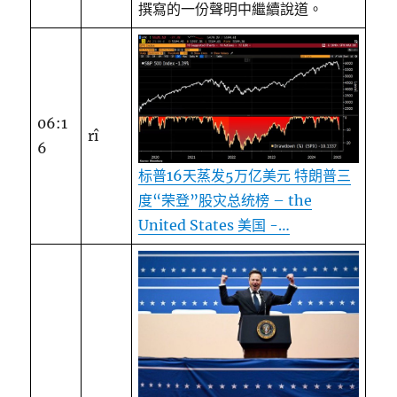
撰寫的一份聲明中繼續說道。
06:1
rî
6
标普16天蒸发5万亿美元 特朗普三
度“荣登”股灾总统榜 – the
United States 美国 -…