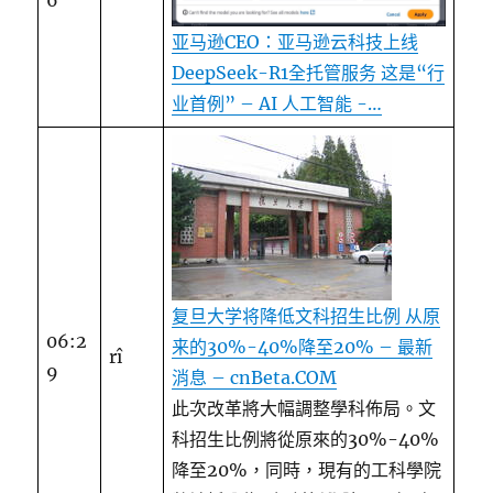
6
亚马逊CEO：亚马逊云科技上线
DeepSeek-R1全托管服务 这是“行
业首例” – AI 人工智能 -…
复旦大学将降低文科招生比例 从原
06:2
来的30%-40%降至20% – 最新
rî
9
消息 – cnBeta.COM
此次改革將大幅調整學科佈局。文
科招生比例將從原來的30%-40%
降至20%，同時，現有的工科學院