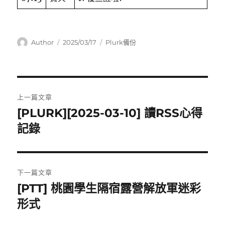
作
發
分
Author
2025/03/17
Plurk備份
者
佈
類
日
期:
文
上一篇文章
章
[PLURK][2025-03-10] 讀RSS心得
上
一
記錄
導
篇
覽
文
章:
下一篇文章
[PTT] 桃園學生隔宿露營解放軍迷彩
下
一
形式
篇