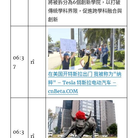
將被拆分為6個創新學院，以打破
傳統學科界限，促進跨學科融合與
創新
06:3
rî
7
在美国开特斯拉出门 我被称为"纳
粹" – Tesla 特斯拉电动汽车 –
cnBeta.COM
06:3
rî