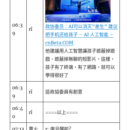
06:3
政协委员：AI可以消灭“差生” 建议
rî
9
把手机还给孩子 – AI 人工智能 –
cnBeta.COM
他建議用人工智慧讓孩子遮蔽掉遊
戲、遮蔽掉無聊的短影片，這樣，
孩子有了終端，有了網路，就可以
學得很好了
06:3
rî
這政協委員有創意
9
06:4
rî
====以上====
0
07:13
賣火
r: 復旦醒啦?