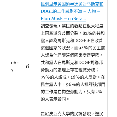
民调显示美国逾半选民对马斯克和
DOGE的工作感到不满 – 人物 –
Elon Musk – cnBeta…
調查發現，選民的觀點在很大程度
上因黨派分歧而分裂。82%的共和
黨人認為馬斯克和DOGE正在改善
這個國家的狀況，而94%的民主黨
人認為他們讓這個國家變得更糟。
共和黨人在馬斯克和DOGE對聯邦
06:1
rî
勞動力的處理上存在輕微分歧；
7
77%的人讚成，16%的人反對。在
民主黨人中，96%的人批評該部門
的工作是在掏空勞動力，只有2%
的人表示贊同。
昆尼皮亞克大學的民調發現，選民