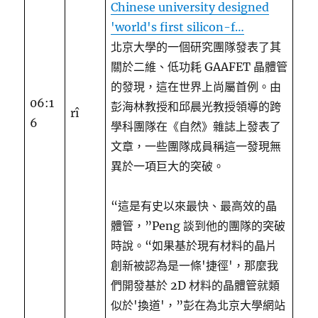
Chinese university designed
'world's first silicon-f…
北京大學的一個研究團隊發表了其
關於二維、低功耗 GAAFET 晶體管
的發現，這在世界上尚屬首例。由
06:1
彭海林教授和邱晨光教授領導的跨
rî
6
學科團隊在《自然》雜誌上發表了
文章，一些團隊成員稱這一發現無
異於一項巨大的突破。
“這是有史以來最快、最高效的晶
體管，”Peng 談到他的團隊的突破
時說。“如果基於現有材料的晶片
創新被認為是一條'捷徑'，那麼我
們開發基於 2D 材料的晶體管就類
似於'換道'，”彭在為北京大學網站