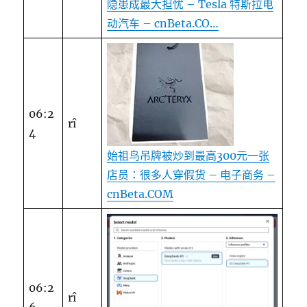
隐患成最大担忧 – Tesla 特斯拉电
动汽车 – cnBeta.CO…
06:2
rî
4
始祖鸟吊牌被炒到最高300元一张
店员：很多人穿假货 – 电子商务 –
cnBeta.COM
06:2
rî