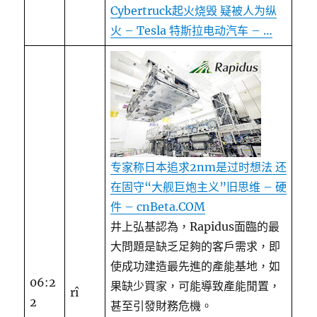
Cybertruck起火烧毁 疑被人为纵
火 – Tesla 特斯拉电动汽车 – …
专家称日本追求2nm是过时想法 还
在固守“大舰巨炮主义”旧思维 – 硬
件 – cnBeta.COM
井上弘基認為，Rapidus面臨的最
大問題是缺乏足夠的客戶需求，即
使成功建造最先進的產能基地，如
06:2
果缺少買家，可能導致產能閒置，
rî
2
甚至引發財務危機。