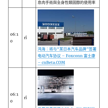
息肉手術與全身性類固醇的使用率
06:1
rî
0
鸿海：将与“某日本汽车品牌”签署
电动汽车协议 – Foxconn 富士康
– cnBeta.COM
06:1
rî
0