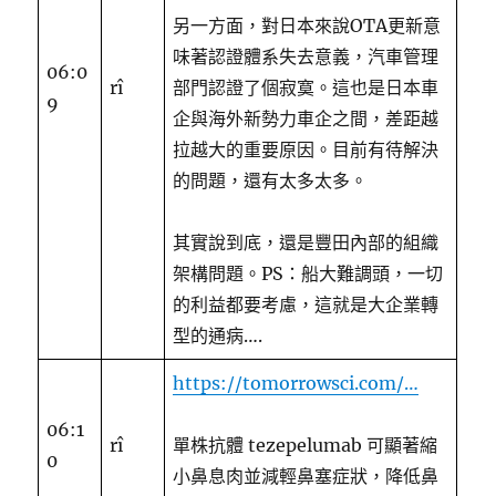
另一方面，對日本來說OTA更新意
味著認證體系失去意義，汽車管理
06:0
rî
部門認證了個寂寞。這也是日本車
9
企與海外新勢力車企之間，差距越
拉越大的重要原因。目前有待解決
的問題，還有太多太多。
其實說到底，還是豐田內部的組織
架構問題。PS：船大難調頭，一切
的利益都要考慮，這就是大企業轉
型的通病….
https://tomorrowsci.com/…
06:1
rî
單株抗體 tezepelumab 可顯著縮
0
小鼻息肉並減輕鼻塞症狀，降低鼻