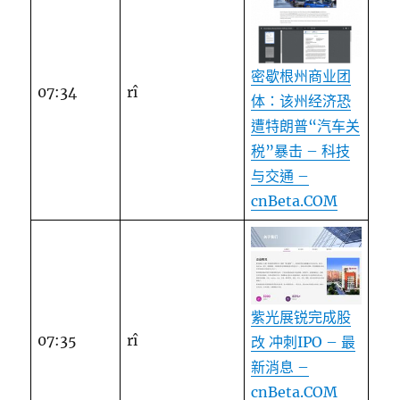
密歇根州商业团
07:34
rî
体：该州经济恐
遭特朗普“汽车关
税”暴击 – 科技
与交通 –
cnBeta.COM
紫光展锐完成股
07:35
rî
改 冲刺IPO – 最
新消息 –
cnBeta.COM