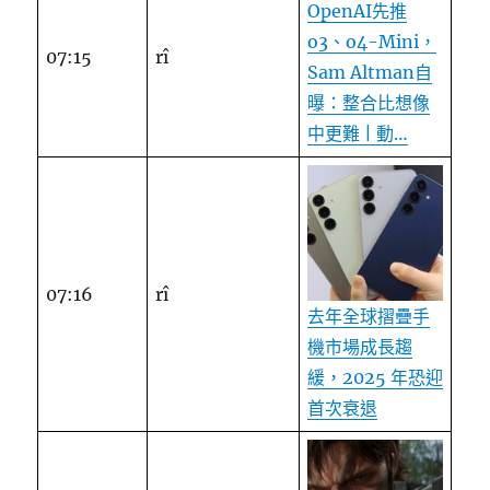
OpenAI先推
o3、o4-Mini，
07:15
rî
Sam Altman自
曝：整合比想像
中更難 | 動…
07:16
rî
去年全球摺疊手
機市場成長趨
緩，2025 年恐迎
首次衰退