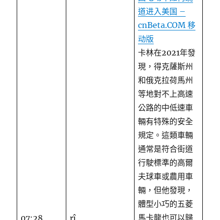
道进入美国 –
cnBeta.COM 移
动版
卡林在2021年發
現，得克薩斯州
和俄克拉荷馬州
等地對不上高速
公路的中低速車
輛有特殊的安全
規定。這類車輛
通常是符合街道
行駛標準的高爾
夫球車或農用車
輛，但他發現，
體型小巧的五菱
馬卡龍也可以歸
07:28
rî