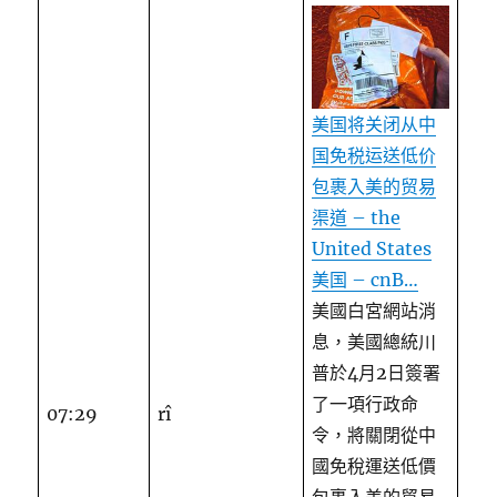
美国将关闭从中
国免税运送低价
包裹入美的贸易
渠道 – the
United States
美国 – cnB…
美國白宮網站消
息，美國總統川
普於4月2日簽署
了一項行政命
07:29
rî
令，將關閉從中
國免稅運送低價