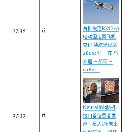
首批锐翔RX1E-A
07:38
rî
电动固定翼飞机
交付 续航里程达
280公里 – IT 与
交通 – 航空 –
cnBet…
Neuralink脑机
07:39
rî
接口首位患者发
声：植入1年未出