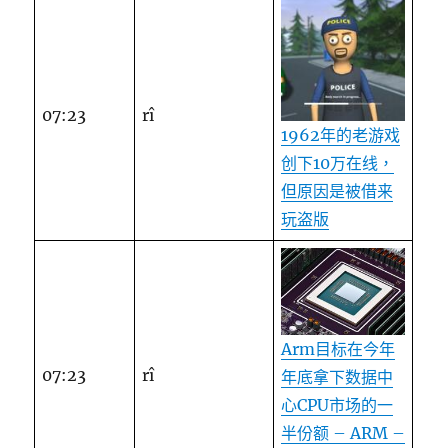
07:23
rî
1962年的老游戏
创下10万在线，
但原因是被借来
玩盗版
Arm目标在今年
07:23
rî
年底拿下数据中
心CPU市场的一
半份额 – ARM –