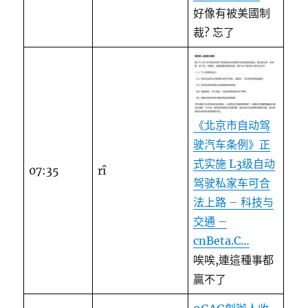
好像有被美國制
裁? 忘了
《北京市自动驾
驶汽车条例》正
式实施 L3级自动
07:35
rî
驾驶私家车可合
法上路 – 科技与
交通 –
cnBeta.C…
唉唉,連這種事都
贏不了