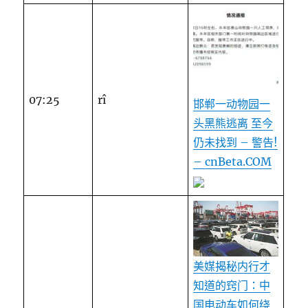
07:25
rî
邯郸一动物园一
头黑熊逃离 至今
仍未找到 – 警告!
– cnBeta.COM
美媒揭秘内行才
知道的窍门：中
国电动车如何绕