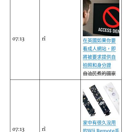
07:13
rî
在英國如果你要
看成人網站，即
將被要求提供自
拍照和身分證
自油民煮的國家
家中有很久沒用
07:13
rî
的Wii Remote手