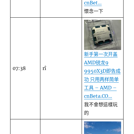
cnBet…
懷念一下
新手第一次开盖
AMD锐龙9
07:38
rî
9950X3D即告成
功 只用两样简单
工具 – AMD –
cnBeta.CO…
我不會想這樣玩
的