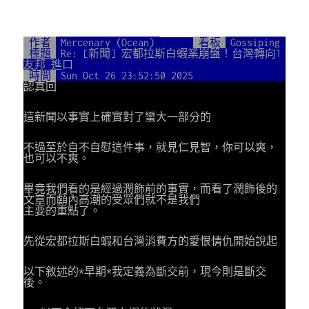
作者
Mercenary (Ocean)
看板
Gossiping
標題
Re: [新聞] 宏都拉斯白蝦業崩盤！台灣轉向1
友邦 進口
時間
Sun Oct 26 23:52:50 2025
認真回
這新聞以事實上確實對了蠻大一部分的
不過至於自不自慰這件事，就見仁見智，你可以爽，
也可以不爽。
畢竟我們看的是經過潤飾前的事實，而看了潤飾後的
文章而顱內高潮的受眾們就不是我們
主要的重點了。
先從宏都拉斯白蝦和台灣消費方的愛恨情仇開始說起
以下敘述的*早期*我定義為斷交前，現今則是斷交
後。