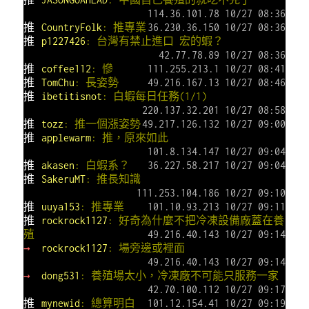
114.36.101.78 10/27 08:36
推
CountryFolk
: 推專業
36.230.36.150 10/27 08:36
推
p1227426
: 台灣有禁止進口 宏的蝦？
42.77.78.89 10/27 08:36
推
coffee112
: 慘
111.255.213.1 10/27 08:41
推
TomChu
: 長姿勢
49.216.167.13 10/27 08:46
推
ibetitisnot
: 白蝦每日任務(1/1)
220.137.32.201 10/27 08:58
推
tozz
: 推一個漲姿勢
49.217.126.132 10/27 09:00
推
applewarm
: 推，原來如此
101.8.134.147 10/27 09:04
推
akasen
: 白蝦系？
36.227.58.217 10/27 09:04
推
SakeruMT
: 推長知識
111.253.104.186 10/27 09:10
推
uuya153
: 推專業
101.10.93.213 10/27 09:11
推
rockrock1127
: 好奇為什麼不把冷凍設備廠蓋在養
殖
49.216.40.143 10/27 09:14
→
rockrock1127
: 場旁邊或裡面
49.216.40.143 10/27 09:14
→
dong531
: 養殖場太小，冷凍廠不可能只服務一家
42.70.100.112 10/27 09:17
推
mynewid
: 總算明白
101.12.154.41 10/27 09:19