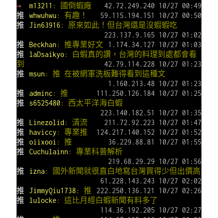
→
m13211
: 國倒蝦廠
42.72.249.240 10/27 00:49
推
whwuhwu
: 有趣！
59.115.194.151 10/27 00:50
推
Jin63916
: 原來如此！但台灣還是沒蝦蝦吃
223.137.9.165 10/27 01:02
推
Beckhan
: 推專業好文
1.174.34.127 10/27 01:03
推
laDsaikyo
: 白蝦真的讚，台灣的料理到處都會看
到
42.79.114.228 10/27 01:23
推
msun
: 推 在被網軍洗板難得看到這種文
1.160.213.48 10/27 01:23
推
adminc
: 推
111.250.126.184 10/27 01:25
推
s6525480
: 西太平洋海白蝦
223.140.182.51 10/27 01:35
推
Linezolid
: 清流
211.72.92.223 10/27 01:47
推
haviccy
: 專業推
124.217.140.152 10/27 01:52
推
oiixooi
: 推
36.229.88.81 10/27 01:55
推
Cuchulainn
: 專業科普解析
219.68.29.29 10/27 01:56
推
izna
: 國外新聞就很直白地寫台灣買得少但出價高
61.228.143.243 10/27 02:02
推
JimmyQiu1738
: 推
222.250.136.121 10/27 02:26
推
lulocke
: 這比月經白蝦新聞有料多了
114.36.192.205 10/27 02:27