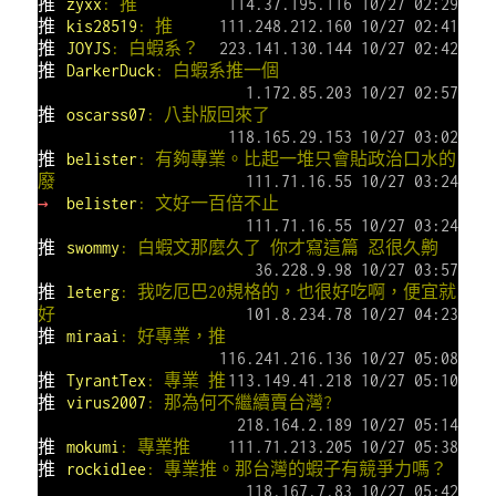
推
zyxx
: 推
114.37.195.116 10/27 02:29
推
kis28519
: 推
111.248.212.160 10/27 02:41
推
JOYJS
: 白蝦系？
223.141.130.144 10/27 02:42
推
DarkerDuck
: 白蝦系推一個
1.172.85.203 10/27 02:57
推
oscarss07
: 八卦版回來了
118.165.29.153 10/27 03:02
推
belister
: 有夠專業。比起一堆只會貼政治口水的
廢
111.71.16.55 10/27 03:24
→
belister
: 文好一百倍不止
111.71.16.55 10/27 03:24
推
swommy
: 白蝦文那麼久了 你才寫這篇 忍很久齁
36.228.9.98 10/27 03:57
推
leterg
: 我吃厄巴20規格的，也很好吃啊，便宜就
好
101.8.234.78 10/27 04:23
推
miraai
: 好專業，推
116.241.216.136 10/27 05:08
推
TyrantTex
: 專業 推
113.149.41.218 10/27 05:10
推
virus2007
: 那為何不繼續賣台灣?
218.164.2.189 10/27 05:14
推
mokumi
: 專業推
111.71.213.205 10/27 05:38
推
rockidlee
: 專業推。那台灣的蝦子有競爭力嗎？
118.167.7.83 10/27 05:42