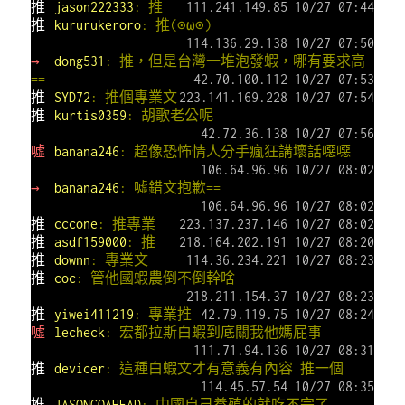
推
jason222333
: 推
111.241.149.85 10/27 07:44
推
kururukeroro
: 推(⊙ω⊙)
114.136.29.138 10/27 07:50
→
dong531
: 推，但是台灣一堆泡發蝦，哪有要求高
==
42.70.100.112 10/27 07:53
推
SYD72
: 推個專業文
223.141.169.228 10/27 07:54
推
kurtis0359
: 胡歌老公呢
42.72.36.138 10/27 07:56
噓
banana246
: 超像恐怖情人分手瘋狂講壞話噁噁
106.64.96.96 10/27 08:02
→
banana246
: 噓錯文抱歉==
106.64.96.96 10/27 08:02
推
cccone
: 推專業
223.137.237.146 10/27 08:02
推
asdf159000
: 推
218.164.202.191 10/27 08:20
推
downn
: 專業文
114.36.234.221 10/27 08:23
推
coc
: 管他國蝦農倒不倒幹啥
218.211.154.37 10/27 08:23
推
yiwei411219
: 專業推
42.79.119.75 10/27 08:24
噓
lecheck
: 宏都拉斯白蝦到底關我他媽屁事
111.71.94.136 10/27 08:31
推
devicer
: 這種白蝦文才有意義有內容 推一個
114.45.57.54 10/27 08:35
推
JASONGOAHEAD
: 中國自己養殖的就吃不完了