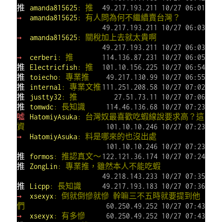
推
amanda815625
: 推
49.217.193.211 10/27 06:01
→
amanda815625
: 有人問為何不繼續賣台灣？
49.217.193.211 10/27 06:03
→
amanda815625
: 關稅加上去就太貴啊
49.217.193.211 10/27 06:03
→
cerberi
: 推
114.136.87.231 10/27 06:05
推
Electricfish
: 推
101.10.156.225 10/27 06:54
推
toiecho
: 專業推
49.217.130.99 10/27 06:55
推
internal
: 專業文推
111.251.208.58 10/27 07:02
推
justty32
: 推
27.51.73.11 10/27 07:06
推
tomwdc
: 長知識
114.46.136.68 10/27 07:23
噓
HatomiyAsuka
: 台灣奴最喜歡吃蝦線說要求高？這
資
101.10.10.246 10/27 07:23
→
HatomiyAsuka
: 料是哪來的也沒出處
101.10.10.246 10/27 07:23
推
formos
: 推認真文～
122.121.36.174 10/27 07:24
推
ZongLin
: 專業推，雖然本人不能吃蝦
49.218.143.233 10/27 07:35
推
Licpp
: 長知識
49.217.193.183 10/27 07:36
→
xsexyx
: 倒就倒慘就慘 幹嘛三不五時就要提到他
們
60.250.49.252 10/27 07:43
→
xsexyx
: 有多慘
60.250.49.252 10/27 07:43