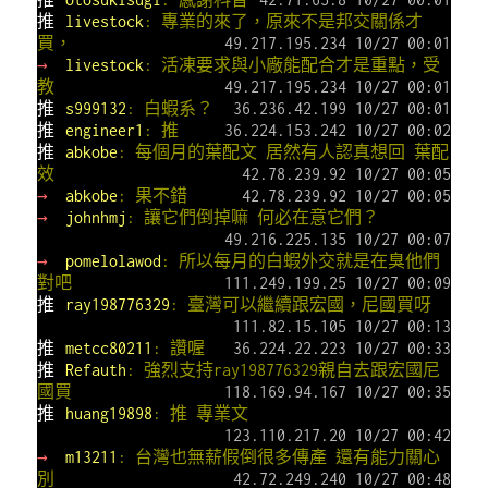
推
livestock
: 專業的來了，原來不是邦交關係才
買，
49.217.195.234 10/27 00:01
→
livestock
: 活凍要求與小廠能配合才是重點，受
教
49.217.195.234 10/27 00:01
推
s999132
: 白蝦系？
36.236.42.199 10/27 00:01
推
engineer1
: 推
36.224.153.242 10/27 00:02
推
abkobe
: 每個月的葉配文 居然有人認真想回 葉配
效
42.78.239.92 10/27 00:05
→
abkobe
: 果不錯
42.78.239.92 10/27 00:05
→
johnhmj
: 讓它們倒掉嘛 何必在意它們？
49.216.225.135 10/27 00:07
→
pomelolawod
: 所以每月的白蝦外交就是在臭他們
對吧
111.249.199.25 10/27 00:09
推
ray198776329
: 臺灣可以繼續跟宏國，尼國買呀
111.82.15.105 10/27 00:13
推
metcc80211
: 讚喔
36.224.22.223 10/27 00:33
推
Refauth
: 強烈支持ray198776329親自去跟宏國尼
國買
118.169.94.167 10/27 00:35
推
huang19898
: 推 專業文
123.110.217.20 10/27 00:42
→
m13211
: 台灣也無薪假倒很多傳產 還有能力關心
別
42.72.249.240 10/27 00:48