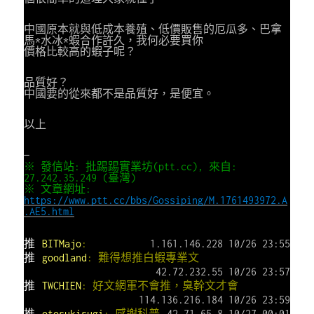
中國原本就與低成本養殖、低價販售的厄瓜多、巴拿
馬*水冰*蝦合作許久，我何必要買你
價格比較高的蝦子呢？
品質好？
中國要的從來都不是品質好，是便宜。
以上
—
※ 發信站: 批踢踢實業坊(ptt.cc), 來自:
27.242.35.249 (臺灣)
※ 文章網址:
https://www.ptt.cc/bbs/Gossiping/M.1761493972.A
.AE5.html
推
BITMajo
:
1.161.146.228 10/26 23:55
推
goodland
: 難得想推白蝦專業文
42.72.232.55 10/26 23:57
推
TWCHIEN
: 好文網軍不會推，臭幹文才會
114.136.216.184 10/26 23:59
推
otosukisugi
: 感謝科普
42.71.65.8 10/27 00:01