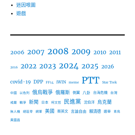
迷因哏圖
遊戲
2008
2009
2007
2006
2010
2011
2024
2023
2025
2022
2026
2016
PTT
covid-19
DPP
iWIN
FF14
meme
Star Trek
俄烏戰爭
俄羅斯
八卦
側翼
台海危機
台灣
中國
以色列
民進黨
新聞
烏克蘭
沈伯洋
日本
戒嚴
戰爭
柯文哲
美國
言論自由
賴清德
蔡英文
選舉
無人機
絕區零
網軍
青鳥
黃國昌