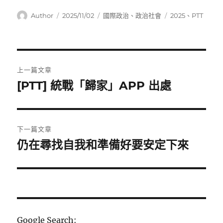
作
發
分
標
Author
2025/11/02
國際政治
、
政治社會
2025
、
PTT
者
佈
類
籤
日
期:
文
上一篇文章
章
[PTT] 統戰「歸家」APP 出處
上
一
導
篇
覽
文
下一篇文章
章:
仍在尋找自我和準備好要安定下來
下
一
篇
文
章:
Google Search: