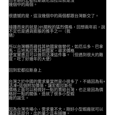
而早期的宏都拉斯跟尼加拉瓜就是沒
幾個中的兩個。
很遺憾的是，這沒幾個中的兩個都跟台灣斷交了。
接踵而來的就是20%關稅的猛烈價格，回想兩年前，說
不定也是通貨膨脹的推手之一（我
猜）
所以台灣轉而尋找其他國家做替代，如厄瓜多、巴拿
馬、瓜地馬拉等其他國家，尋求價格
便宜實惠且可以做到活凍這件事。（但遇到很大的難
度，吃了好幾年的大便）
回到宏都拉斯身上
台灣之於中國的需求量當然是小很多了，不過因為有*
活凍*這個附加價值，讓宏都拉斯在
價格上面可以稍微好一點的賣給台灣，也正是因為價
格好一點的關係，造就了很多小型蝦
廠的誕生。
因為台灣市場小，需求量不大，剛好小型蝦廠就可以
滿足這部分，出的量少且有錢賺。