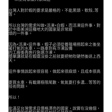
台灣人對於蝦的要求是嚴格的，不能黑頭、軟殼…等
等。
所以台灣的需求叫做*活凍*白蝦，而活凍這件事，對
於中南美洲這種地大的國家是非常麻
煩的一件事。
因為*活凍*這件事，蝦子必須從養殖場撈起來之後坐
著打氧的水車，一路車到有冷凍設備
的工廠後再進行急速冷凍。
簡單講就是在蝦還沒掛之前就要把牠吹硬然後送上西
天。
這件事情說起來很容易，做起來很麻煩，且成本很高
要買水車、有載運極限尾數、氧氣要打多濃….等等的
技術問題。
所以！
能滿足台灣需求且價格漂亮的國家，說實在沒幾個，