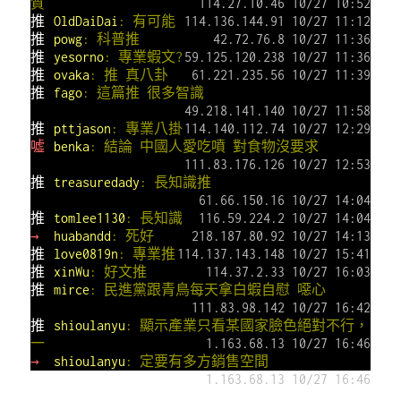
質
114.27.10.46 10/27 10:52
推
OldDaiDai
: 有可能
114.136.144.91 10/27 11:12
推
powg
: 科普推
42.72.76.8 10/27 11:36
推
yesorno
: 專業蝦文?
59.125.120.238 10/27 11:36
推
ovaka
: 推 真八卦
61.221.235.56 10/27 11:39
推
fago
: 這篇推 很多智識
49.218.141.140 10/27 11:58
推
pttjason
: 專業八掛
114.140.112.74 10/27 12:29
噓
benka
: 結論 中國人愛吃噴 對食物沒要求
111.83.176.126 10/27 12:53
推
treasuredady
: 長知識推
61.66.150.16 10/27 14:04
推
tomlee1130
: 長知識
116.59.224.2 10/27 14:04
→
huabandd
: 死好
218.187.80.92 10/27 14:13
推
love0819n
: 專業推
114.137.143.148 10/27 15:41
推
xinWu
: 好文推
114.37.2.33 10/27 16:03
推
mirce
: 民進黨跟青鳥每天拿白蝦自慰 噁心
111.83.98.142 10/27 16:42
推
shioulanyu
: 顯示產業只看某國家臉色絕對不行，
一
1.163.68.13 10/27 16:46
→
shioulanyu
: 定要有多方銷售空間
1.163.68.13 10/27 16:46