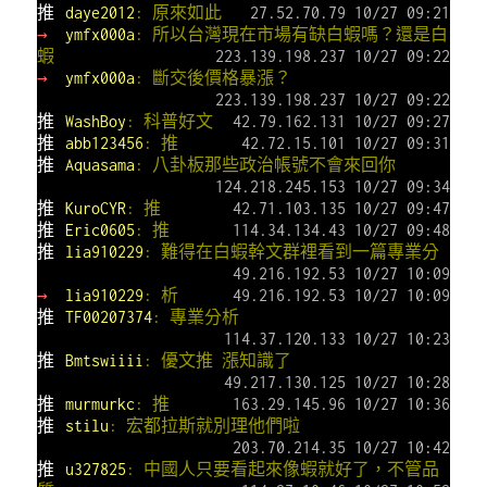
推
daye2012
: 原來如此
27.52.70.79 10/27 09:21
→
ymfx000a
: 所以台灣現在市場有缺白蝦嗎？還是白
蝦
223.139.198.237 10/27 09:22
→
ymfx000a
: 斷交後價格暴漲？
223.139.198.237 10/27 09:22
推
WashBoy
: 科普好文
42.79.162.131 10/27 09:27
推
abb123456
: 推
42.72.15.101 10/27 09:31
推
Aquasama
: 八卦板那些政治帳號不會來回你
124.218.245.153 10/27 09:34
推
KuroCYR
: 推
42.71.103.135 10/27 09:47
推
Eric0605
: 推
114.34.134.43 10/27 09:48
推
lia910229
: 難得在白蝦幹文群裡看到一篇專業分
49.216.192.53 10/27 10:09
→
lia910229
: 析
49.216.192.53 10/27 10:09
推
TF00207374
: 專業分析
114.37.120.133 10/27 10:23
推
Bmtswiiii
: 優文推 漲知識了
49.217.130.125 10/27 10:28
推
murmurkc
: 推
163.29.145.96 10/27 10:36
推
stilu
: 宏都拉斯就別理他們啦
203.70.214.35 10/27 10:42
推
u327825
: 中國人只要看起來像蝦就好了，不管品