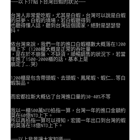
———以下介紹下台灣白蝦的狀況———
台灣人非常愛吃蝦，尤其是白蝦，台灣可以說是白蝦
的惡夢、白蝦的墳場，若白蝦聽得到
也聽得懂人話，聽到台灣這個國家，絕對是瑟瑟發
抖。
依台灣來說，我們一年的進口白蝦櫃數大概落在1200
櫃上下（1200櫃大概是正常的吞吐量
，是在於不崩盤、不缺貨，順暢銷售的狀況下，若當
年進了1500-2000櫃的話，基本上是
崩定了….哭）
1200櫃是包含帶頭蝦、去頭蝦、鳳尾蝦、蝦仁….等白
蝦製品。
而宏都拉斯大概佔了台灣進口量的30-40%不等
我以一櫃500萬NTD掐指一算，台灣一年的進口金額約
莫在60億NTD上下。
所以再掐指一算可以得知，宏國一年出口到台灣的蝦
約莫落在18億NTD上下。
———以上背景讓大家知道———