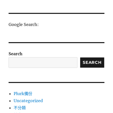
日
約
期:
時
報
對
維
Google Search:
吾
爾
族
女
性
Search
的
觀
SEARCH
點〉
Plurk備份
Uncategorized
不分類