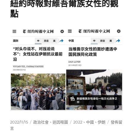
紐約時報對維吾爾族女性的觀
年
GDP
點
增
速
各
家
新
聞
報
導〉
發
分
標
在
2022/11/15
政治社會
、
迷因哏圖
2022
、
中國
、
伊朗
發佈留
佈
類
籤
〈紐
言