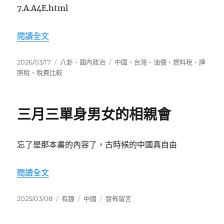
7.A.A4E.html
〈[PTT] 為什麼中國大陸油價比台灣高〉
閱讀全文
發
分
標
2026/03/17
八卦
、
國內政治
中國
、
台灣
、
油價
、
燃料稅
、
牌
佈
類
籤
照稅
、
稅費比較
日
期:
三月三單身男女的相親會
忘了是那本書的內容了，古時候的中國真自由
〈三月三單身男女的相親會〉
閱讀全文
發
分
標
在
2025/03/08
有趣
中國
發佈留言
佈
類
籤
〈三
日
月