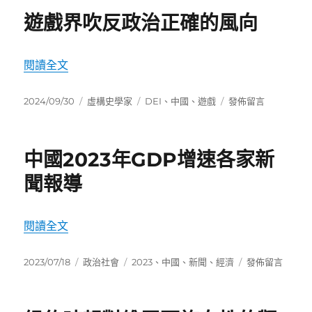
期:
三
遊戲界吹反政治正確的風向
單
身
男
〈遊戲界吹反政治正確的風向〉
閱讀全文
女
的
相
發
分
標
在
2024/09/30
虛構史學家
DEI
、
中國
、
遊戲
發佈留言
親
佈
類
籤
〈遊
會〉
日
戲
期:
界
中國2023年GDP增速各家新
吹
反
聞報導
政
治
正
〈中國2023年GDP增速各家新聞報導〉
閱讀全文
確
的
發
分
標
風
在
2023/07/18
政治社會
2023
、
中國
、
新聞
、
經濟
發佈留言
佈
類
籤
向〉
〈中
日
國
期:
2023