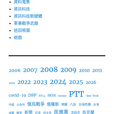
資料蒐集
資訊科技
資訊科技軟硬體
軍事戰爭武器
迷因哏圖
遊戲
2008
2009
2007
2006
2010
2011
2024
2023
2025
2022
2026
2016
PTT
covid-19
DPP
iWIN
FF14
meme
Star Trek
俄烏戰爭
俄羅斯
八卦
側翼
台海危機
台灣
中國
以色列
民進黨
新聞
烏克蘭
沈伯洋
日本
戒嚴
戰爭
柯文哲