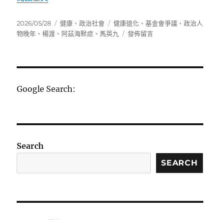
發
分
標
2026/05/28
健康
、
政治社會
健康退化
、
基金會爭議
、
政治人
佈
類
籤
在
物晚年
、
楊渡
、
阿茲海默症
、
馬英九
發佈留言
日
〈為
期:
了
馬
英
九，
Google Search:
請
熄
燈
吧！〉
Search
SEARCH