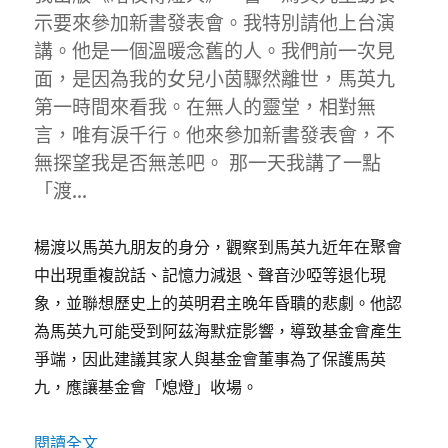
示要來參加新書發表會。我特別請他上台演
講。他是一個溫暖念舊的人。我們前一次見
面，是因為我的女兒小茵驟然離世，馬英九
第一時間來看我。在無人的靈堂，相對無
言，唯有淚千行。他來參加新書發表會，不
無探望我是否無恙吧。 那一天我講了一點
「渡…
楊渡以馬英九朋友的身分，觀察到馬英九近年在聚會
中出現重複說話、記憶力減退、聲音沙啞等退化現
象，並聯想歷史上的英明君主晚年昏聵的悲劇。他認
為馬英九可能受到阿茲海默症影響，導致基金會產生
爭端，因此建議其家人與基金會董事為了保護馬英
九，應讓基金會「熄燈」收場。
〈為了馬英九，請熄燈吧！〉
閱讀全文