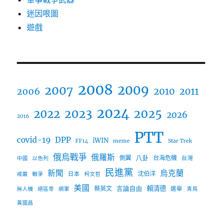
迷因哏圖
遊戲
2008
2009
2007
2006
2010
2011
2024
2023
2025
2022
2026
2016
PTT
covid-19
DPP
iWIN
FF14
meme
Star Trek
俄烏戰爭
俄羅斯
八卦
側翼
台海危機
台灣
中國
以色列
民進黨
新聞
烏克蘭
沈伯洋
日本
戒嚴
戰爭
柯文哲
美國
言論自由
賴清德
蔡英文
選舉
無人機
絕區零
網軍
青鳥
黃國昌