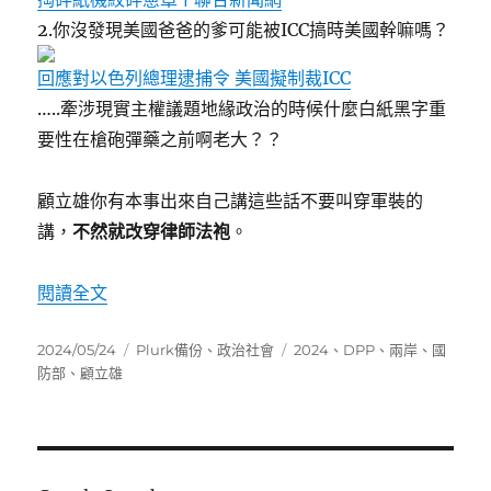
2.你沒發現美國爸爸的爹可能被ICC搞時美國幹嘛嗎？
回應對以色列總理逮捕令 美國擬制裁ICC
…..牽涉現實主權議題地緣政治的時候什麼白紙黑字重
要性在槍砲彈藥之前啊老大？？
顧立雄你有本事出來自己講這些話不要叫穿軍裝的
講，
不然就改穿律師法袍
。
〈[PLURK][2024-05-23] 國防部顧立雄發言
閱讀全文
發
分
標
2024/05/24
Plurk備份
、
政治社會
2024
、
DPP
、
兩岸
、
國
佈
類
籤
防部
、
顧立雄
日
期: