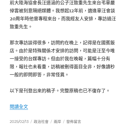
前大陸海協會長汪道涵的公子汪致重先生來台弔辜嚴
倬雲被刻意隔絕媒體。我想起12年前，適逢辜汪會談
20周年時他曾專程來台，而我經友人安排，專訪過汪
致重先生。
那次專訪談得很多，訪問約在晚上，記得是在國賓飯
店。由於是特殊關係才安排的訪問，可能是汪至今唯
一接受的台媒專訪。但由於我在晚報，篇幅十分有
限，報社也未看重，訪稿被刪得面目全非，好像讀秒
一般的即問即答，非常怪異。
以下是刊登出來的稿子。完整原稿也已不復存了。
〈汪致重：未能訪台 父親心中永遠遺憾〉
閱讀全文
發
分
標
在
2025/02/13
政治社會
兩岸
發佈留言
佈
類
籤
〈汪