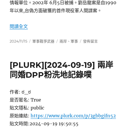
情報單位。2002年 6月5日被捕。劉岳龍案是自1990
年以來,台偽方面破獲的首件現役軍人間諜案。
〈2000年後暴露的在台情報網〉
閱讀全文
發
分
標
在
2024/11/15
軍事戰爭武器
兩岸
、
軍事
發佈留言
佈
類
籤
〈2000
日
年
期:
後
[PLURK][2024-09-19] 兩岸
暴
露
同婚DPP粉洗地記錄噗
的
在
台
作者: ಠ_ಠ
情
是否匿名: True
報
網〉
貼文隱私: public
原始連結:
https://www.plurk.com/p/3gbbgifn52
貼文時間:2024-09-19 19:50:55