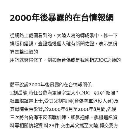
日
致
期:
重：
2000年後暴露的在台情報網
未
能
訪
從網路上截圖看到的，大陸人寫的轉成繁中，修一下
台
父
排版和錯誤，查證過幾個人確有新聞佐證，表示這份
親
算是整理過的
心
用詞就懶得修了，例如像台偽或是我國指PROC之類的
中
永
遠
遺
簡單說說2000年後暴露的在台情報關係
憾〉
1.劉岳龍,時任台偽海軍陽字型大小DDG-929“紹陽”
號軍艦譯電上士,受其父劉禎國(台偽空軍退役人員)及
其母陳金葉影響,於2000年6月至2001年8月間,先後
三次將台偽海軍反潛戰訓練、艦艦通訊、艦機通訊資
料等相關情報資 料28件,交由其父攜至大陸,轉交我方