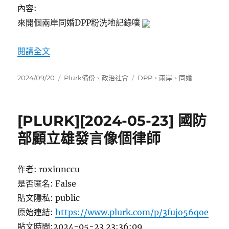
內容:
來開個兩岸同婚DPP粉洗地記錄噗
〈[PLURK][2024-09-19] 兩岸同婚DPP粉
閱讀全文
發
分
標
2024/09/20
Plurk備份
、
政治社會
DPP
、
兩岸
、
同婚
佈
類
籤
日
期:
[PLURK][2024-05-23] 國防
部顧立雄發言像個律師
作者: roxinnccu
是否匿名: False
貼文隱私: public
原始連結:
https://www.plurk.com/p/3fujo56qoe
貼文時間:2024-05-23 23:36:09