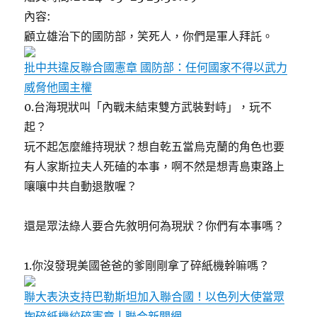
內容:
顧立雄治下的國防部，笑死人，你們是軍人拜託。
批中共違反聯合國憲章 國防部：任何國家不得以武力
威脅他國主權
0.台海現狀叫「內戰未結束雙方武裝對峙」，玩不
起？
玩不起怎麼維持現狀？想自乾五當烏克蘭的角色也要
有人家斯拉夫人死磕的本事，啊不然是想青島東路上
嚷嚷中共自動退散喔？
還是眾法綠人要合先敘明何為現狀？你們有本事嗎？
1.你沒發現美國爸爸的爹剛剛拿了碎紙機幹嘛嗎？
聯大表決支持巴勒斯坦加入聯合國！以色列大使當眾
掏碎紙機絞碎憲章 | 聯合新聞網