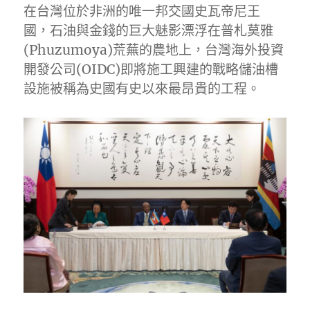
在台灣位於非洲的唯一邦交國史瓦帝尼王
國，石油與金錢的巨大魅影漂浮在普札莫雅
(Phuzumoya)荒蕪的農地上，台灣海外投資
開發公司(OIDC)即將施工興建的戰略儲油槽
設施被稱為史國有史以來最昂貴的工程。