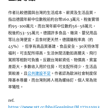
台
灣」
之
作者比較德國與台灣的生活成本、薪資及生活品質，
間，
指出德國年薪中位數稅前約台幣160.3萬元，稅後實領
台
約95-100萬元，而台灣年薪中位數約56-58萬元，
灣
如
稅後約53-55萬元。德國許多食品、雜貨、嬰兒用品
何
等比台灣便宜，且食材更天然。德國雖稅率高（約
對
45%），但享有高品質基建、食品安全、30天特休等
待
史
福利，可支配所得高，生活休閒活動如高爾夫、飛行
瓦
駕照等相對可負擔。反觀台灣薪資低、物價高，貧富
帝
差距大，多數收入用於住房，可支配所得少，生活品
尼?
|
質較差，且
公共建設不足
。作者認為歐洲社會制度保
New
障基本尊嚴，而台灣則將人視為螺絲釘，個人常為效
Bloom
率犧牲。
Magazine〉
ref.
https://www.ptt.cc/bbs/Gossiping/M.177551053