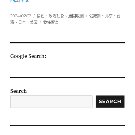
閱讀全文
發
分
標
2024/02/23
情色
、
政治社會
、
迷因哏圖
俄羅斯
、
北京
、
台
佈
類
在
籤
灣
、
日本
、
美國
發佈留言
日
〈北
期:
京
2008〉
Google Search:
Search
SEARCH