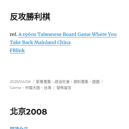
期:
反攻勝利棋
ref.
A 1960s Taiwanese Board Game Where You
Take Back Mainland China
FBlink
發
分
標
2025/04/06
影像蒐集
、
政治社會
、
資料蒐集
、
遊戲
佈
類
在
籤
Game
、
中國大陸
、
台灣
發佈留言
日
〈反
期:
攻
勝
北京2008
利
棋〉
〈北京2008〉