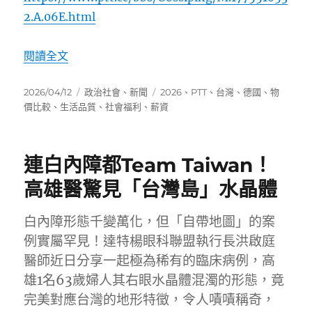
2.A.06E.html
〈鄉民的德國與台灣生活品質及物價比較：歐洲
閱讀全文
發
分
標
2026/04/12
政治社會
、
新聞
2026
、
PTT
、
台灣
、
德國
、
物
佈
類
籤
價比較
、
生活品質
、
社會福利
、
薪資
日
期:
連白內障都Team Taiwan！
高雄醫驚見「台灣島」水晶體
白內障形態千變萬化，但「自帶地圖」的案
例實屬罕見！達特楊眼科聯盟執行長洪啟庭
醫師近日分享一起極為稀有的臨床病例，高
雄1名63歲婦人其右眼水晶體混濁的形態，竟
完美對應台灣的地形特徵，令人嘖嘖稱奇，