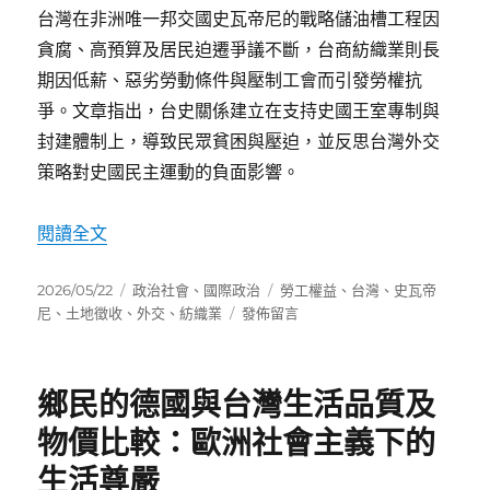
台灣在非洲唯一邦交國史瓦帝尼的戰略儲油槽工程因
貪腐、高預算及居民迫遷爭議不斷，台商紡織業則長
期因低薪、惡劣勞動條件與壓制工會而引發勞權抗
爭。文章指出，台史關係建立在支持史國王室專制與
封建體制上，導致民眾貧困與壓迫，並反思台灣外交
策略對史國民主運動的負面影響。
〈「民主台灣」與「血汗台灣」之間，台灣如何對待史瓦帝尼
閱讀全文
發
分
標
2026/05/22
政治社會
、
國際政治
勞工權益
、
台灣
、
史瓦帝
佈
類
在
籤
尼
、
土地徵收
、
外交
、
紡織業
發佈留言
日
〈「民
期:
主
台
鄉民的德國與台灣生活品質及
灣」
與
物價比較：歐洲社會主義下的
「血
生活尊嚴
汗