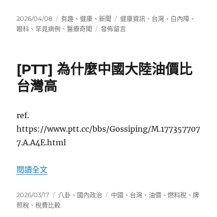
發
分
標
2026/04/08
有趣
、
健康
、
新聞
健康資訊
、
台灣
、
白內障
、
佈
類
在
籤
眼科
、
罕見病例
、
醫療奇聞
發佈留言
日
〈連
期:
白
內
[PTT] 為什麼中國大陸油價比
障
都
台灣高
Team
Taiwan！
高
ref.
雄
https://www.ptt.cc/bbs/Gossiping/M.177357707
醫
驚
7.A.A4E.html
見
「台
〈[PTT] 為什麼中國大陸油價比台灣高〉
閱讀全文
灣
島」
水
發
分
標
2026/03/17
八卦
、
國內政治
中國
、
台灣
、
油價
、
燃料稅
、
牌
晶
佈
類
籤
照稅
、
稅費比較
體〉
日