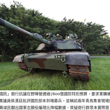
國防」遊行抗議在野陣營通過7800億國防特別預算，要求軍購
。新黨議員侯漢廷批評國防部未到場募兵，並稱前兩年青鳥集會現場
黃竣民翻出國軍志願役編現比降幅數據，質疑遊行群眾未實際簽