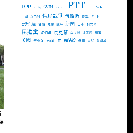
PTT
DPP
iWIN
FF14
meme
Star Trek
俄烏戰爭
俄羅斯
八卦
側翼
中國
以色列
新聞
台海危機
台灣
日本
戒嚴
戰爭
柯文哲
民進黨
烏克蘭
沈伯洋
無人機
絕區零
網軍
美國
言論自由
賴清德
蔡英文
選舉
青鳥
黃國昌
補
無