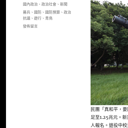
佈
分
國內政治
、
政治社會
、
新聞
日
類
標
募兵
、
國防
、
國防預算
、
政治
期:
籤
抗議
、
遊行
、
青鳥
在
發佈留言
〈民
團
「挺
國
防」
遊
行
侯
漢
廷
秀
青
鳥
民團「真和平，要
集
會
足至1.25兆元
募
人報名。退役中校
兵