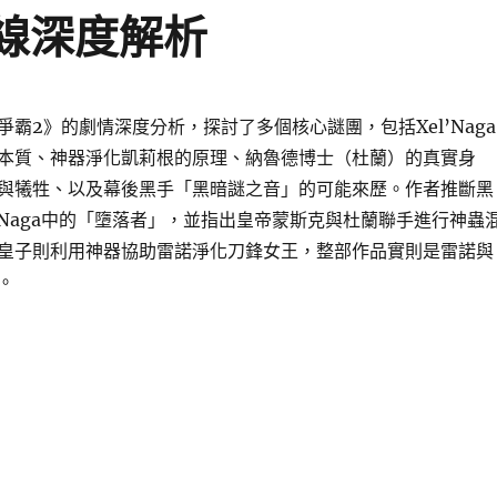
暗線深度解析
霸2》的劇情深度分析，探討了多個核心謎團，包括Xel’Naga
本質、神器淨化凱莉根的原理、納魯德博士（杜蘭）的真實身
與犧牲、以及幕後黑手「黑暗謎之音」的可能來歷。作者推斷黑
l’Naga中的「墮落者」，並指出皇帝蒙斯克與杜蘭聯手進行神蟲
皇子則利用神器協助雷諾淨化刀鋒女王，整部作品實則是雷諾與
。
霸2 劇情與暗線深度解析〉