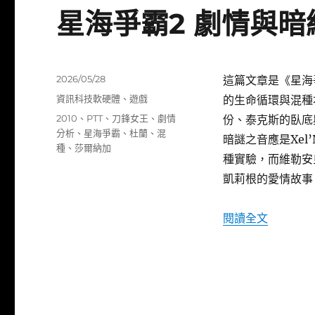
星海爭霸2 劇情與
發
2026/05/28
這篇文章是《星海爭
佈
分
資訊科技軟硬體
、
遊戲
的生命循環與混種
日
類
標
2010
、
PTT
、
刀鋒女王
、
劇情
份、泰克斯的臥底
期:
籤
分析
、
星海爭霸
、
杜蘭
、
混
暗謎之音應是Xe
種
、
莎爾納加
種實驗，而維勒安
凱莉根的愛情故事
〈星海爭
閱讀全文