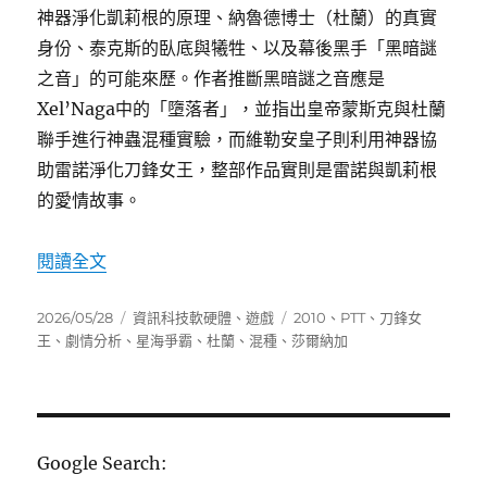
神器淨化凱莉根的原理、納魯德博士（杜蘭）的真實
身份、泰克斯的臥底與犧牲、以及幕後黑手「黑暗謎
之音」的可能來歷。作者推斷黑暗謎之音應是
Xel’Naga中的「墮落者」，並指出皇帝蒙斯克與杜蘭
聯手進行神蟲混種實驗，而維勒安皇子則利用神器協
助雷諾淨化刀鋒女王，整部作品實則是雷諾與凱莉根
的愛情故事。
〈星海爭霸2 劇情與暗線深度解析〉
閱讀全文
發
分
標
2026/05/28
資訊科技軟硬體
、
遊戲
2010
、
PTT
、
刀鋒女
佈
類
籤
王
、
劇情分析
、
星海爭霸
、
杜蘭
、
混種
、
莎爾納加
日
期:
Google Search: