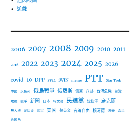
迷因哏圖
遊戲
2008
2009
2007
2006
2010
2011
2024
2023
2025
2022
2026
2016
PTT
covid-19
DPP
iWIN
FF14
meme
Star Trek
俄烏戰爭
俄羅斯
八卦
側翼
台海危機
台灣
中國
以色列
民進黨
新聞
烏克蘭
沈伯洋
日本
戒嚴
戰爭
柯文哲
美國
言論自由
賴清德
蔡英文
選舉
無人機
絕區零
網軍
青鳥
黃國昌