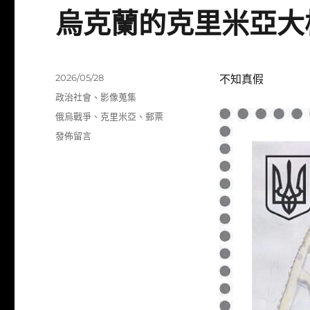
烏克蘭的克里米亞大
發
2026/05/28
不知真假
佈
分
政治社會
、
影像蒐集
日
類
標
俄烏戰爭
、
克里米亞
、
郵票
期:
籤
在
發佈留言
〈烏
克
蘭
的
克
里
米
亞
大
橋
紀
念