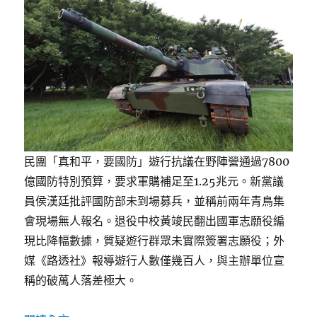
民團「真和平，要國防」遊行抗議在野陣營通過7800
億國防特別預算，要求軍購補足至1.25兆元。新黨議
員侯漢廷批評國防部未到場募兵，並稱前兩年青鳥集
會現場無人報名。退役中校黃竣民翻出國軍志願役編
現比降幅數據，質疑遊行群眾未實際簽署志願役；外
媒《路透社》報導遊行人數僅幾百人，與主辦單位宣
稱的破萬人落差極大。