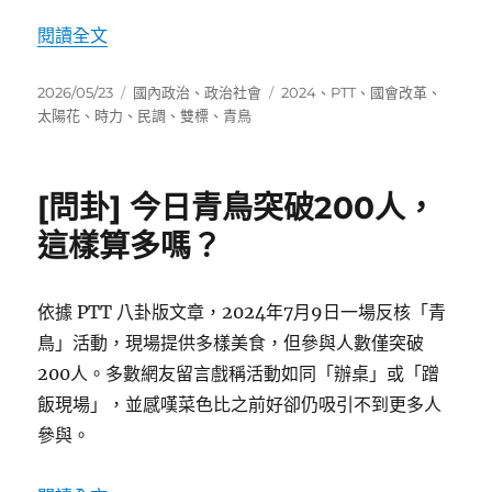
成
績
〈0524現場民調解析：國會改革集會參與者心聲
閱讀全文
單：
可
發
分
標
2026/05/23
國內政治
、
政治社會
2024
、
PTT
、
國會改革
、
憐
佈
類
籤
太陽花
、
時力
、
民調
、
雙標
、
青鳥
啊〉
日
期:
[問卦] 今日青鳥突破200人，
這樣算多嗎？
依據 PTT 八卦版文章，2024年7月9日一場反核「青
鳥」活動，現場提供多樣美食，但參與人數僅突破
200人。多數網友留言戲稱活動如同「辦桌」或「蹭
飯現場」，並感嘆菜色比之前好卻仍吸引不到更多人
參與。