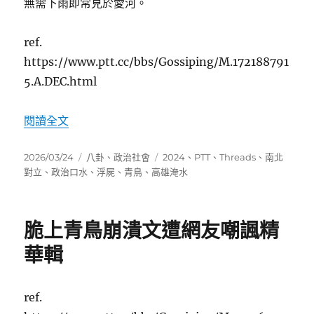
無需下雨即常見於愛河。
ref.
https://www.ptt.cc/bbs/Gossiping/M.172188791
5.A.DEC.html
〈高雄淹水青鳥言論：雨下在台北台中會有浮屍
閱讀全文
發
分
標
2026/03/24
八卦
、
政治社會
2024
、
PTT
、
Threads
、
南北
佈
類
籤
對立
、
政治口水
、
浮屍
、
青鳥
、
高雄淹水
日
期:
脆上青鳥崩潰文遭網友嘲諷精
華輯
ref.