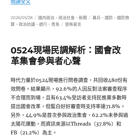
〈民團「挺國防」遊行 侯漢廷秀青鳥集會募兵成
閱讀全文
發
分
標
2026/05/28
國內政治
、
政治社會
、
新聞
募兵
、
國防
、
國防預
佈
類
在
籤
算
、
政治抗議
、
遊行
、
青鳥
發佈留言
日
〈民
期:
團
「挺
0524現場民調解析：國會改
國
防」
革集會參與者心聲
遊
行
侯
時代力量於0524現場進行問卷調查，共回收480份有
漢
效問卷。結果顯示，92.6%的人因反對法案審查程序
廷
秀
不合理而到場，且有63.4%受訪者支持民進黨多數時
青
提出國會改革，但藍白好好審查時支持率達71.8%。
鳥
另外，44.9%是首次參與政治集會，62.2%未參與過
集
會
太陽花運動，而資訊來源以Threads（37.8%）和
募
FB（21.2%）為主。
兵