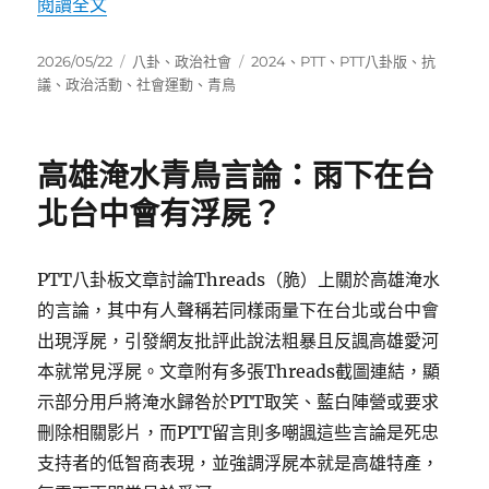
〈[問卦] 今日青鳥突破200人，這樣算多嗎？〉
閱讀全文
發
分
標
2026/05/22
八卦
、
政治社會
2024
、
PTT
、
PTT八卦版
、
抗
佈
類
籤
議
、
政治活動
、
社會運動
、
青鳥
日
期:
高雄淹水青鳥言論：雨下在台
北台中會有浮屍？
PTT八卦板文章討論Threads（脆）上關於高雄淹水
的言論，其中有人聲稱若同樣雨量下在台北或台中會
出現浮屍，引發網友批評此說法粗暴且反諷高雄愛河
本就常見浮屍。文章附有多張Threads截圖連結，顯
示部分用戶將淹水歸咎於PTT取笑、藍白陣營或要求
刪除相關影片，而PTT留言則多嘲諷這些言論是死忠
支持者的低智商表現，並強調浮屍本就是高雄特產，