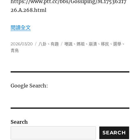
https://www.ptt.cc/bbs/Gossiping/M.17536217
26.A.268.html
〈脆上青鳥崩潰文遭網友嘲諷精華輯〉
閱讀全文
發
分
標
2026/03/20
八卦
、
有趣
嘲諷
、
媽祖
、
崩潰
、
移民
、
選舉
、
佈
類
籤
青鳥
日
期:
Google Search:
Search
SEARCH