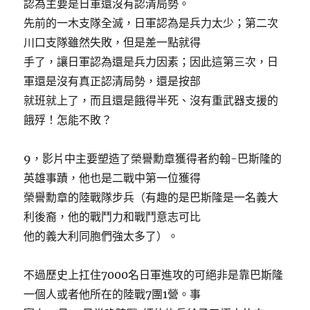
認為主要是日軍還沒有認清局勢。
先前的一木支隊全滅，日軍認為是兵力太少；第二次
川口支隊雖然失敗，但是差一點就得
手了，讓日軍認為還是兵力因素；因此這第三次，日
軍還是沒有真正認清局勢，還是按部
就班就上了，而且還是餓得半死、沒有重武器支援的
餓殍！怎能不敗？
9，影片中主要塑造了榮譽勳章獲得者約翰-巴斯隆的
英雄事蹟，他也是二戰中第一位獲得
榮譽勳章的陸戰隊步兵（有趣的是巴斯隆是一名義大
利後裔，他的戰鬥力和戰鬥意志可比
他的義大利同胞們強太多了）。
不過歷史上扛住7000名日軍進攻的可絕非是靠巴斯隆
一個人或者他所在的陸戰7團1營。事