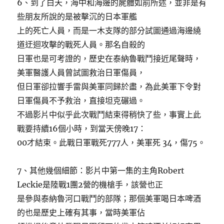
6、到了白天，海中和海邊的屍體如前所述，並非是有
些朋友所說的是被擊沉的日本軍艦
上的死亡人員，而是一木支隊的部分試圖通過海邊繞
道迂迴攻擊的戰死人員。那名自殺的
日軍也是可考證的，歷史在泰納魯戰鬥接近尾聲時，
美軍醫護人員曾試圖救治日軍傷員，
但日軍卻拉響手雷與美軍同歸於盡，為此美軍下令對
日軍傷員不予救治，直接坦克碾過。
不過影片中似乎此次戰鬥結束得稍快了些，事實上此
戰要持續16個小時，到當天傍晚17：
00才結束。此戰日軍戰死777人，美軍死 34，傷75。
7、其他幾個細節：影片中第一集的主角Robert
Leckie是陸戰1團2營的機槍手，該營也正
是參與泰納魯河口戰鬥的部隊；那個美軍喝日本啤酒
的也是歷史上確有其事，當時美軍佔