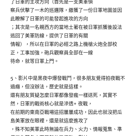
了日軍的主攻方向（首先是一支美軍偵
察兵伏擊了一木的巡邏隊，繳獲了一份日軍地圖並因
此瞭解了日軍的可能發起進攻的方向
；其次是一名親西方的當地土著在被日軍抓獲後設法
逃回了美軍防線，提供了日軍的有關
情報），所以在日軍的必經之路上機槍火炮全部校
正，工事加強，砲兵觀察員全部在一線
待命，就等日軍上門。
5、影片中是黑夜中爆發戰鬥，很多朋友覺得拍夜戰不
過癮，但沒辦法，歷史就是這樣。
還有朋友質疑怎麼日軍都像發瘋一樣送死，其實不
然，日軍的戰術核心就是滲透+ 夜戰，
在前期的東南亞戰場這招屢屢成功，因此也就沒把瓜
島美軍放在眼裡，還是就這麼進攻了
，殊不知美軍此時無論在兵力、火力、情報蒐集、準