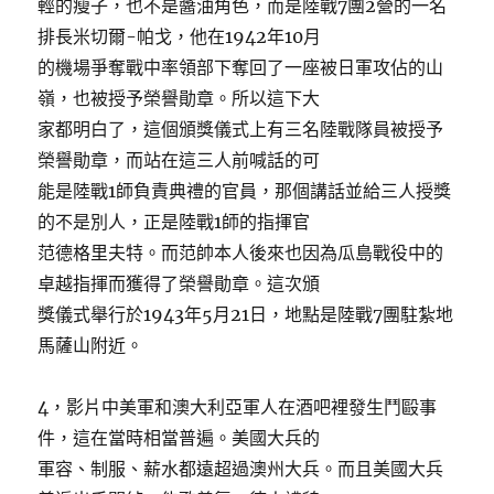
輕的瘦子，也不是醬油角色，而是陸戰7團2營的一名
排長米切爾-帕戈，他在1942年10月
的機場爭奪戰中率領部下奪回了一座被日軍攻佔的山
嶺，也被授予榮譽勛章。所以這下大
家都明白了，這個頒獎儀式上有三名陸戰隊員被授予
榮譽勛章，而站在這三人前喊話的可
能是陸戰1師負責典禮的官員，那個講話並給三人授獎
的不是別人，正是陸戰1師的指揮官
范德格里夫特。而范帥本人後來也因為瓜島戰役中的
卓越指揮而獲得了榮譽勛章。這次頒
獎儀式舉行於1943年5月21日，地點是陸戰7團駐紮地
馬薩山附近。
4，影片中美軍和澳大利亞軍人在酒吧裡發生鬥毆事
件，這在當時相當普遍。美國大兵的
軍容、制服、薪水都遠超過澳州大兵。而且美國大兵