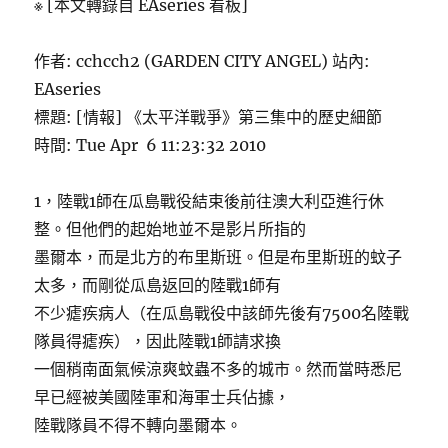
※ [本文轉錄自 EAseries 看板]
作者: cchcch2 (GARDEN CITY ANGEL) 站內:
EAseries
標題: [情報] 《太平洋戰爭》第三集中的歷史細節
時間: Tue Apr 6 11:23:32 2010
1，陸戰1師在瓜島戰役結束後前往澳大利亞進行休
整。但他們的起始地並不是影片所指的
墨爾本，而是北方的布里斯班。但是布里斯班的蚊子
太多，而剛從瓜島返回的陸戰1師有
不少瘧疾病人（在瓜島戰役中該師先後有7500名陸戰
隊員得瘧疾），因此陸戰1師請求換
一個稍南面氣候涼爽蚊蟲不多的城市。然而當時悉尼
早已經被美國陸軍和海軍士兵佔據，
陸戰隊員不得不轉向墨爾本。