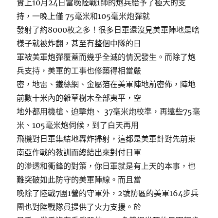
實上10月24日當晚陸戰1師的炮兵給予了極大的支
持，一晚上僅 75毫米和105毫米炮彈就
發射了約8000枚之多！很多日軍還沒見美軍陣地是啥
樣子就被炸翻，甚至有整個中隊的日
軍被美軍炮彈覆蓋而幾乎全滅的情況發生。而除了炮
兵支持，美軍的工事也修築得相當嚴
密，地雷、鐵絲網、金屬箔在美軍陣地前密佈，陣地
前數十米內的雜草樹木全部夷平，空
地外都用機槍、迫擊炮、 37毫米炮校準，再遠些75毫
米、105毫米炮伺候，到了白天再用
飛機對日軍集結地轟炸掃射，這都是美軍針對先前東
南亞作戰的教訓而總結出來對付日軍
的滲透和衝鋒的對策，你日軍就是有上天的本事，也
難突破如此防守的美軍陣線。而且當
晚除了陸戰7團1營的守軍外，2號防區的美軍164步兵
團也對陸戰隊員提供了火力支援。於