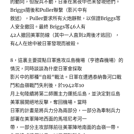
的動向，但按兵不動，日軍在黑夜中也未發現他們。
Briggs隨後和Puller聯繫（影片中有
敘述），Puller要求所有火炮靜默，以保證Briggs等
人安全撤回。最終 Briggs等46人有
42人撤回美軍防線（其中一人直到2周後才逃回），
有4人在途中被日軍發現而被殺。
8，這裏主要提點日軍進攻瓜島機場（亨德森機場）的
情況，同時談談為什麼日軍會採取
影片中的那種“自殺”戰法。日軍在遭遇泰納魯河口戰
鬥和血嶺戰鬥失利後，於1942年10
月上旬陸續將第二師團主力運抵瓜島，並決定對瓜島
美軍展開絕地反擊，奪回機場。當時
日軍的計畫是將兵力分為兩部分，一部分為牽制兵力
部署在美軍陣地西面的馬塔尼考河一
帶，一部分主攻部隊前往美軍陣地南面的血嶺一帶。