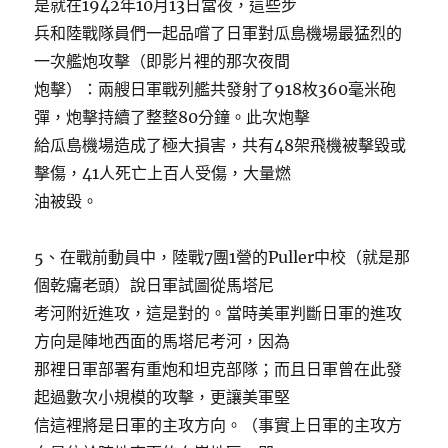
是就在1942年10月13日當夜，這些步
兵和陸戰隊員們一起品嚐了日軍對瓜島機場最猛烈的
一次艦炮攻擊（即影片裡的那次夜間
炮擊）：兩艘日軍戰列艦共發射了918枚360毫米砲
彈，炮擊持續了整整80分鐘。此次炮擊
給瓜島機場造成了極大損害，共有48架飛機被擊毀或
擊傷，41人死亡上百人受傷，大量燃
油被毀。
5、在戰前動員中，陸戰7團1營的Puller中校（就是那
個乾癟老頭）說日軍試圖從馬塔尼
考河附近進攻，這是對的。當時美軍判斷日軍的進攻
方向是陣地西面的馬塔尼考河，因為
那裡日軍部署有重炮和坦克部隊；而且日軍曾在此發
起過數次小規模的攻擊，更讓美軍堅
信這裡將是日軍的主攻方向。（事實上日軍的主攻方