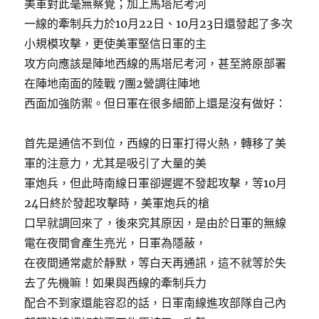
美軍對此毫無察覺；加上馬塔尼考河
一線的牽制兵力於10月22日、10月23日還發起了多次
小規模攻擊，更使美軍堅信日軍的主
攻方向應該是陣地西線的馬塔尼考河，甚至將原部署
在陣地南面的陸戰 7團2營調往陣地
西面加強防禦。但日軍在很多細節上還是沒有做好：
首先是通信不到位，西線的日軍打得火熱，轉移了美
軍的注意力，尤其是吸引了大量的美
軍炮兵，但此時南線日軍卻遲遲不發起攻擊，等10月
24日終於發起攻擊時，美軍炮兵的槍
口早就調回來了，後來究其原因，是由於日軍的無線
電在夜間會產生亮光，日軍為隱蔽，
在夜間通常處於靜默，等白天再通訊，這不就等於失
去了先機嘛！如果與西線的牽制兵力
配合不到家還能容忍的話，日軍南線進攻部隊自己內