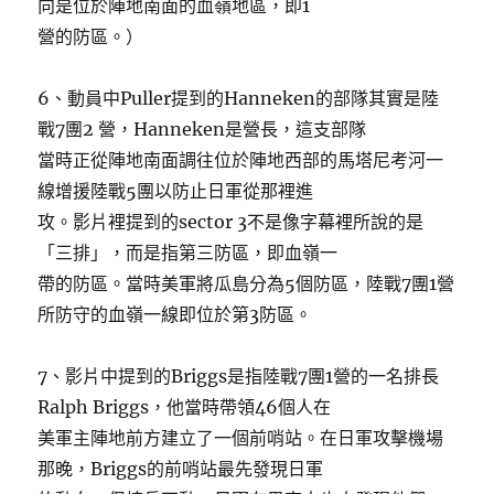
向是位於陣地南面的血嶺地區，即1
營的防區。）
6、動員中Puller提到的Hanneken的部隊其實是陸
戰7團2 營，Hanneken是營長，這支部隊
當時正從陣地南面調往位於陣地西部的馬塔尼考河一
線增援陸戰5團以防止日軍從那裡進
攻。影片裡提到的sector 3不是像字幕裡所說的是
「三排」，而是指第三防區，即血嶺一
帶的防區。當時美軍將瓜島分為5個防區，陸戰7團1營
所防守的血嶺一線即位於第3防區。
7、影片中提到的Briggs是指陸戰7團1營的一名排長
Ralph Briggs，他當時帶領46個人在
美軍主陣地前方建立了一個前哨站。在日軍攻擊機場
那晚，Briggs的前哨站最先發現日軍