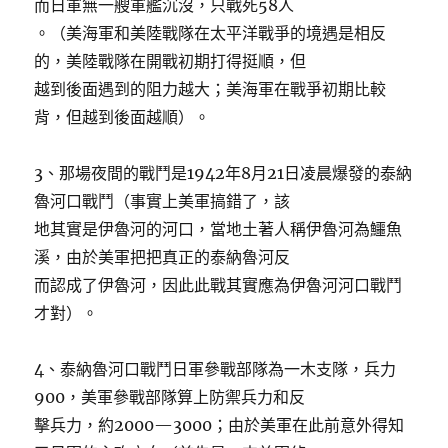
而日軍無一艘軍艦沉沒，只戰死58人
。（美海軍和美陸戰隊在太平洋戰爭的境遇是相反
的，美陸戰隊在開戰初期打得挺順，但
越到後面遇到的阻力越大；美海軍在戰爭初期比較
背，但越到後面越順）。
3、那場夜間的戰鬥是1942年8月21日凌晨爆發的泰納
魯河口戰鬥（事實上美軍搞錯了，該
地其實是伊魯河的河口，當地土著人稱伊魯河為鱷魚
溪，由於美軍把把真正的泰納魯河反
而認成了伊魯河，因此此戰其實應為伊魯河河口戰鬥
才對）。
4、泰納魯河口戰鬥日軍參戰部隊為一木支隊，兵力
900，美軍參戰部隊算上防禦兵力和反
擊兵力，約2000—3000；由於美軍在此前意外得知