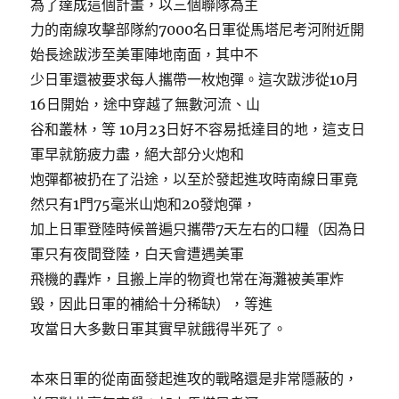
為了達成這個計畫，以三個聯隊為主
力的南線攻擊部隊約7000名日軍從馬塔尼考河附近開
始長途跋涉至美軍陣地南面，其中不
少日軍還被要求每人攜帶一枚炮彈。這次跋涉從10月
16日開始，途中穿越了無數河流、山
谷和叢林，等 10月23日好不容易抵達目的地，這支日
軍早就筋疲力盡，絕大部分火炮和
炮彈都被扔在了沿途，以至於發起進攻時南線日軍竟
然只有1門75毫米山炮和20發炮彈，
加上日軍登陸時候普遍只攜帶7天左右的口糧（因為日
軍只有夜間登陸，白天會遭遇美軍
飛機的轟炸，且搬上岸的物資也常在海灘被美軍炸
毀，因此日軍的補給十分稀缺），等進
攻當日大多數日軍其實早就餓得半死了。
本來日軍的從南面發起進攻的戰略還是非常隱蔽的，