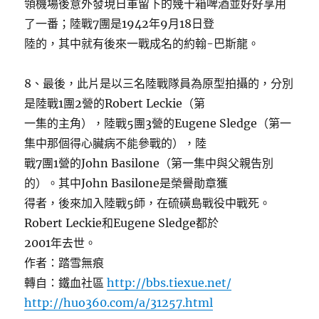
領機場後意外發現日軍留下的幾十箱啤酒並好好享用
了一番；陸戰7團是1942年9月18日登
陸的，其中就有後來一戰成名的約翰-巴斯龍。
8、最後，此片是以三名陸戰隊員為原型拍攝的，分別
是陸戰1團2營的Robert Leckie（第
一集的主角），陸戰5團3營的Eugene Sledge（第一
集中那個得心臟病不能參戰的），陸
戰7團1營的John Basilone（第一集中與父親告別
的）。其中John Basilone是榮譽勛章獲
得者，後來加入陸戰5師，在硫磺島戰役中戰死。
Robert Leckie和Eugene Sledge都於
2001年去世。
作者：踏雪無痕
轉自：鐵血社區
http://bbs.tiexue.net/
http://huo360.com/a/31257.html