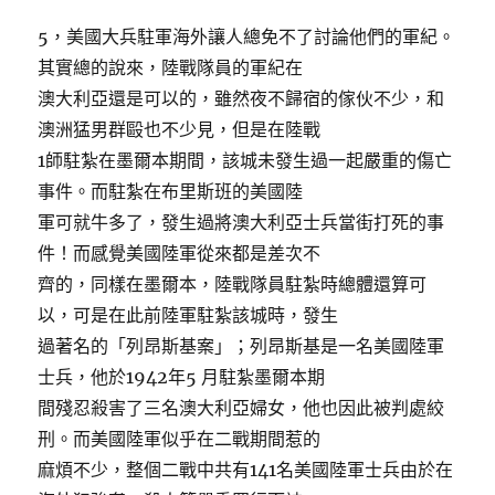
5，美國大兵駐軍海外讓人總免不了討論他們的軍紀。
其實總的說來，陸戰隊員的軍紀在
澳大利亞還是可以的，雖然夜不歸宿的傢伙不少，和
澳洲猛男群毆也不少見，但是在陸戰
1師駐紮在墨爾本期間，該城未發生過一起嚴重的傷亡
事件。而駐紮在布里斯班的美國陸
軍可就牛多了，發生過將澳大利亞士兵當街打死的事
件！而感覺美國陸軍從來都是差次不
齊的，同樣在墨爾本，陸戰隊員駐紮時總體還算可
以，可是在此前陸軍駐紮該城時，發生
過著名的「列昂斯基案」；列昂斯基是一名美國陸軍
士兵，他於1942年5 月駐紮墨爾本期
間殘忍殺害了三名澳大利亞婦女，他也因此被判處絞
刑。而美國陸軍似乎在二戰期間惹的
麻煩不少，整個二戰中共有141名美國陸軍士兵由於在