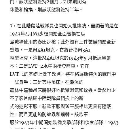
鬥，該狀態將維持2個月；如果期間有
休整和輪換，則該狀態將維持半年。
7，在此階段陸戰隊員也開始大批換裝，最顯著的是在
1943年4月M1步槍開始全面替換在瓜
島戰場使用的春田步槍；此外還有三件裝備開始全新
登場，一是M4A1坦克，它將替換M3A1
輕型坦克，這批M4A1坦克於1943年5 月抵達墨爾
本；二是LVT-2水牛兩棲登陸車，它在
LVT-1的基礎上做了改進，將在格羅斯特角的戰鬥中
一試身手；三是叢林吊床，在潮濕的
叢林中這種吊床將很好地抵禦濕氣和蚊蟲。當然也少
不了影片結尾中陸戰隊員們換上的新
式的迷彩軍服，新款軍服與舊軍服相比更具有隱蔽
性，而且更能夠防蚊蟲和荊棘。該款軍
服於1943年中期開始裝備突擊部隊和偵察部隊，1943