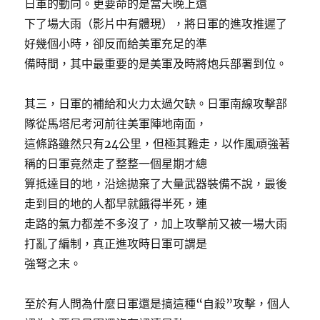
日軍的動向。更要命的是當天晚上還
下了場大雨（影片中有體現），將日軍的進攻推遲了
好幾個小時，卻反而給美軍充足的準
備時間，其中最重要的是美軍及時將炮兵部署到位。
其三，日軍的補給和火力太過欠缺。日軍南線攻擊部
隊從馬塔尼考河前往美軍陣地南面，
這條路雖然只有24公里，但極其難走，以作風頑強著
稱的日軍竟然走了整整一個星期才總
算抵達目的地，沿途拋棄了大量武器裝備不說，最後
走到目的地的人都早就餓得半死，連
走路的氣力都差不多沒了，加上攻擊前又被一場大雨
打亂了編制，真正進攻時日軍可謂是
強弩之末。
至於有人問為什麼日軍還是搞這種“自殺”攻擊，個人