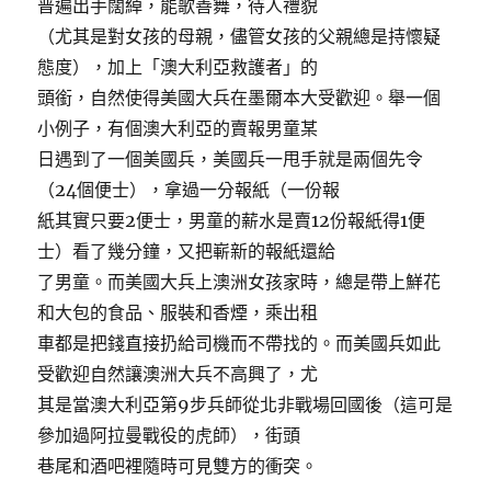
普遍出手闊綽，能歌善舞，待人禮貌
（尤其是對女孩的母親，儘管女孩的父親總是持懷疑
態度），加上「澳大利亞救護者」的
頭銜，自然使得美國大兵在墨爾本大受歡迎。舉一個
小例子，有個澳大利亞的賣報男童某
日遇到了一個美國兵，美國兵一甩手就是兩個先令
（24個便士），拿過一分報紙（一份報
紙其實只要2便士，男童的薪水是賣12份報紙得1便
士）看了幾分鐘，又把嶄新的報紙還給
了男童。而美國大兵上澳洲女孩家時，總是帶上鮮花
和大包的食品、服裝和香煙，乘出租
車都是把錢直接扔給司機而不帶找的。而美國兵如此
受歡迎自然讓澳洲大兵不高興了，尤
其是當澳大利亞第9步兵師從北非戰場回國後（這可是
參加過阿拉曼戰役的虎師），街頭
巷尾和酒吧裡隨時可見雙方的衝突。