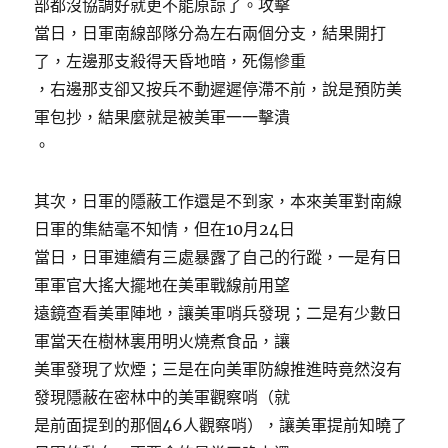
部都沒協調好就更不能原諒了。攻擊
當日，日軍南線部隊分為左右兩個分支，結果開打
了，左邊那支殺得天昏地暗，死傷慘重
，右邊那支卻又按兵不動遲遲停滯不前，說是預防美
軍包抄，結果麼就是被美軍一一擊潰
。
其次，日軍的隱蔽工作還是不到家，本來美軍對南線
日軍的集結毫不知情，但在10月24日
當日，日軍連續有三處暴露了自己的行蹤，一是有日
軍軍官大搖大擺地在美軍戰線前用望
遠鏡查看美軍陣地，讓美軍哨兵發現；二是有少數日
軍當天在樹林裏用明火燒煮食品，讓
美軍發現了炊煙；三是在向美軍防線推進時竟然沒有
發現隱蔽在密林中的美軍觀察哨（就
是前面提到的那個46人觀察哨），讓美軍提前知曉了