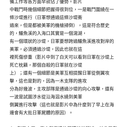
備工作等各方面早就佔了優勢。影片
中戰鬥時幾個細節把握得很到位，一是戰鬥圍繞在一
條沙堤進行（日軍想通過這條沙堤衝
過來，但是都被美軍的機槍掃倒），這是符合歷史
的，鱷魚溪的入海口其實是一個瀉湖，
有一個環狀的沙堤，日軍要想跨過鱷魚溪進攻對岸的
美軍，必須通過沙堤，因此也就在這
裡死傷慘重（影片中到了白天可以看到日軍在沙堤上
死亡枕籍，那個自殺的日軍就在沙堤
上）；還有一個細節是美軍互相提醒日軍從側翼攻
擊，這也是對的，因為一木支隊的進攻
分為好幾波，主攻部隊是通過沙堤的向心攻擊，還有
一波是試圖涉水從沿海泅水繞到美軍
側翼進行攻擊（這也就是影片中為什麼到了早上在海
邊會有大批日軍屍體的原因）。