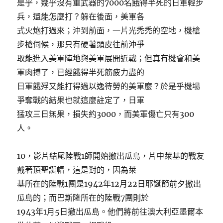
是乎，幾乎沒有重武器的7000名餓得半死的日軍輕步
兵，還能怎麼打？躲在後面，美軍各
式火炮打過來；沖到前面，一片光禿禿的空地，機槍
步槍伺候，那只有硬著頭皮往前沖爭
取能進入美軍陣地與美軍展開近戰；但真有機會和美
軍肉搏了，已經餓得半死筋疲力盡的
日軍餓殍又能打得過以逸待勞的美軍麼？於是乎機場
爭奪戰的結果也就這麼註定了，日軍
猛攻三日無果，損失約3000，而美軍傷亡只有300
人。
10，影片結尾陸戰1師開始撤出瓜島，片中萊基的戰友
戴著頂聖誕帽，這是對的，因為萊
基所在的陸戰1團是1942年12月22日耶誕節前夕撤出
瓜島的；而巴斯隆所在的陸戰7團則於
1943年1月5日撤出瓜島。他們將前往澳大利亞墨爾本