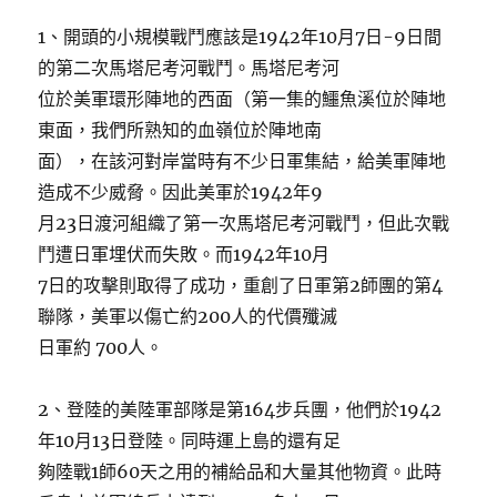
1、開頭的小規模戰鬥應該是1942年10月7日-9日間
的第二次馬塔尼考河戰鬥。馬塔尼考河
位於美軍環形陣地的西面（第一集的鱷魚溪位於陣地
東面，我們所熟知的血嶺位於陣地南
面），在該河對岸當時有不少日軍集結，給美軍陣地
造成不少威脅。因此美軍於1942年9
月23日渡河組織了第一次馬塔尼考河戰鬥，但此次戰
鬥遭日軍埋伏而失敗。而1942年10月
7日的攻擊則取得了成功，重創了日軍第2師團的第4
聯隊，美軍以傷亡約200人的代價殲滅
日軍約 700人。
2、登陸的美陸軍部隊是第164步兵團，他們於1942
年10月13日登陸。同時運上島的還有足
夠陸戰1師60天之用的補給品和大量其他物資。此時