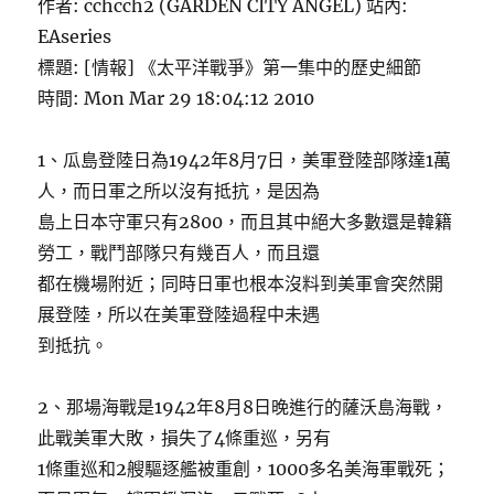
作者: cchcch2 (GARDEN CITY ANGEL) 站內:
EAseries
標題: [情報] 《太平洋戰爭》第一集中的歷史細節
時間: Mon Mar 29 18:04:12 2010
1、瓜島登陸日為1942年8月7日，美軍登陸部隊達1萬
人，而日軍之所以沒有抵抗，是因為
島上日本守軍只有2800，而且其中絕大多數還是韓籍
勞工，戰鬥部隊只有幾百人，而且還
都在機場附近；同時日軍也根本沒料到美軍會突然開
展登陸，所以在美軍登陸過程中未遇
到抵抗。
2、那場海戰是1942年8月8日晚進行的薩沃島海戰，
此戰美軍大敗，損失了4條重巡，另有
1條重巡和2艘驅逐艦被重創，1000多名美海軍戰死；