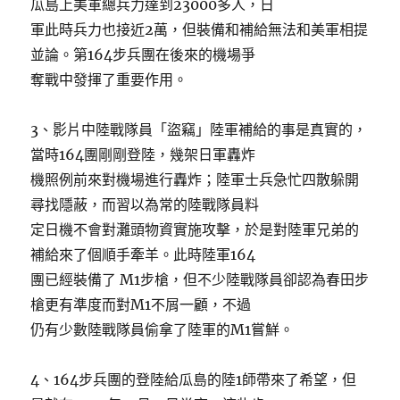
瓜島上美軍總兵力達到23000多人，日
軍此時兵力也接近2萬，但裝備和補給無法和美軍相提
並論。第164步兵團在後來的機場爭
奪戰中發揮了重要作用。
3、影片中陸戰隊員「盜竊」陸軍補給的事是真實的，
當時164團剛剛登陸，幾架日軍轟炸
機照例前來對機場進行轟炸；陸軍士兵急忙四散躲開
尋找隱蔽，而習以為常的陸戰隊員料
定日機不會對灘頭物資實施攻擊，於是對陸軍兄弟的
補給來了個順手牽羊。此時陸軍164
團已經裝備了 M1步槍，但不少陸戰隊員卻認為春田步
槍更有準度而對M1不屑一顧，不過
仍有少數陸戰隊員偷拿了陸軍的M1嘗鮮。
4、164步兵團的登陸給瓜島的陸1師帶來了希望，但