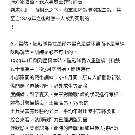
海外犯強姦、殺人等嚴重罪行而被
判處死刑；而相比之下，海軍和陸戰隊別說二戰，甚
至自1849年之後就無一人被判死刑的
！
6，當然，陸戰隊員在墨爾本畢竟是做休整而不是單純
吃喝玩樂。訓練是必不可少的。
1943年1月剛到墨爾本時，陸戰隊員以重整編制和鼓
舞士氣為主；從3月底開始，開始進行
小部隊間的戰術訓練；4-6月間，所有人都攜帶新裝
備開始了包括登陸、野外求生等高強
度訓練；到了夏天，美軍對陸戰1師的狀況進行考評，
認為其裝備精良、士氣高昂，75%的
士兵是富有經驗的老兵，平均年齡比陸軍部隊要低，
綜合來看，該師戰鬥力已經調整到最
佳狀態。美軍認為，此時的陸戰1師如果參與持續戰