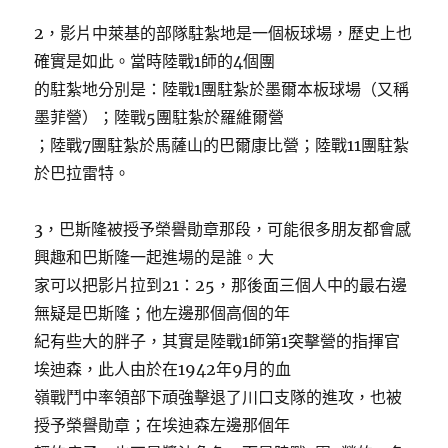
2，影片中萊基的部隊駐紮地是一個板球場，歷史上也
確實是如此。當時陸戰1師的4個團
的駐紮地分別是：陸戰1團駐紮於墨爾本板球場（又稱
墨菲營）；陸戰5團駐紮於羅維爾營
；陸戰7團駐紮於馬薩山的巴爾康比營；陸戰11團駐紮
於巴拉雷特。
3，巴斯隆被授予榮譽勛章那段，可能很多朋友都會感
興趣和巴斯隆一起進場的是誰。大
家可以把影片拉到21：25，那後面三個人中的最右邊
無疑是巴斯隆；他左邊那個高個的年
紀有些大的胖子，其實是陸戰1師第1突擊營的指揮官
埃迪森，此人由於在1942年9月的血
嶺戰鬥中率領部下頑強擊退了川口支隊的進攻，也被
授予榮譽勛章；在埃迪森左邊那個年