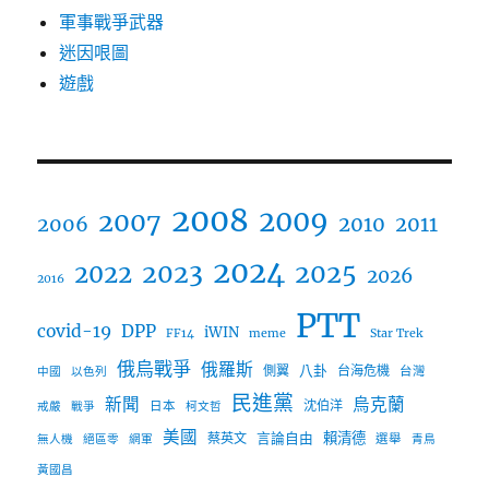
軍事戰爭武器
迷因哏圖
遊戲
2008
2009
2007
2006
2010
2011
2024
2023
2025
2022
2026
2016
PTT
covid-19
DPP
iWIN
FF14
meme
Star Trek
俄烏戰爭
俄羅斯
八卦
側翼
台海危機
台灣
中國
以色列
民進黨
新聞
烏克蘭
沈伯洋
日本
戒嚴
戰爭
柯文哲
美國
言論自由
賴清德
蔡英文
選舉
無人機
絕區零
網軍
青鳥
黃國昌