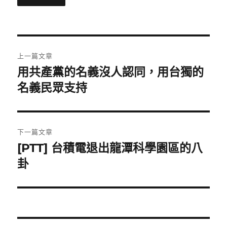
文
上一篇文章
章
用共產黨的名義沒人認同，用台獨的
上
一
名義民眾支持
導
篇
覽
文
章:
下一篇文章
[PTT] 台積電退出龍潭科學園區的八
下
一
卦
篇
文
章: