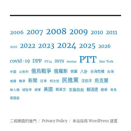
2008
2009
2007
2006
2010
2011
2024
2023
2025
2022
2026
2016
PTT
covid-19
DPP
iWIN
FF14
meme
Star Trek
俄烏戰爭
俄羅斯
八卦
側翼
台海危機
台灣
中國
以色列
民進黨
新聞
烏克蘭
沈伯洋
日本
戒嚴
戰爭
柯文哲
美國
言論自由
賴清德
蔡英文
選舉
無人機
絕區零
網軍
青鳥
黃國昌
二相樂園的後門
Privacy Policy
本站採用 WordPress 建置