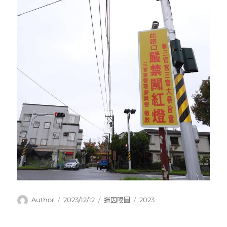
作
發
分
標
Author
2023/12/12
迷因哏圖
2023
者
佈
類
籤
日