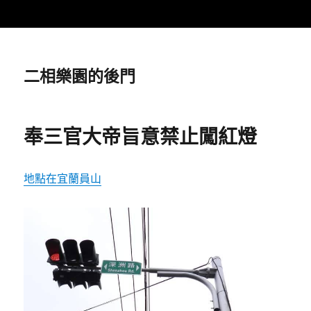
二相樂園的後門
奉三官大帝旨意禁止闖紅燈
地點在宜蘭員山