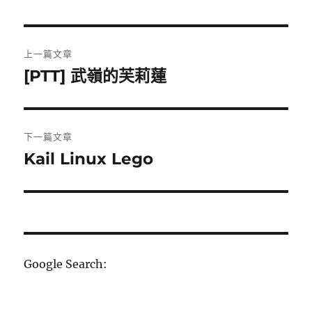
文
上一篇文章
章
[PTT] 武嶺的芙莉蓮
上
一
導
篇
覽
文
下一篇文章
章:
Kail Linux Lego
下
一
篇
文
章:
Google Search: