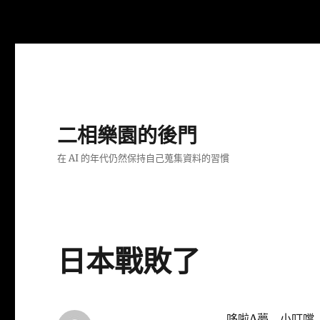
二相樂園的後門
在 AI 的年代仍然保持自己蒐集資料的習慣
日本戰敗了
哆啦A夢 小叮噹