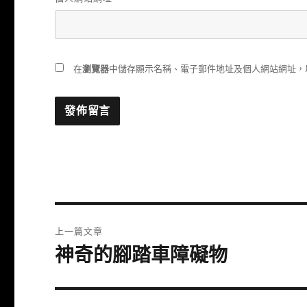
在
瀏覽器
中儲存顯示名稱、電子郵件地址及個人網站網址，
文
上一篇文章
章
神奇的腳踏車障礙物
上
一
導
篇
覽