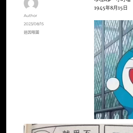
1945年8月15日
作
Author
者
發
2023/08/15
佈
分
迷因哏圖
日
類
期: