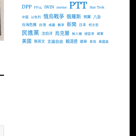
PTT
DPP
iWIN
FF14
meme
Star Trek
俄烏戰爭
俄羅斯
八卦
側翼
中國
以色列
新聞
台海危機
台灣
日本
戒嚴
戰爭
柯文哲
民進黨
烏克蘭
沈伯洋
無人機
絕區零
網軍
美國
言論自由
賴清德
蔡英文
選舉
青鳥
黃國昌