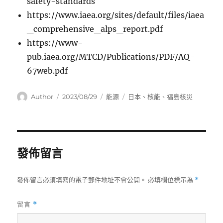
safety-standards
https://www.iaea.org/sites/default/files/iaea
_comprehensive_alps_report.pdf
https://www-
pub.iaea.org/MTCD/Publications/PDF/AQ-
67web.pdf
作
發
分
標
Author
2023/08/29
能源
日本
、
核能
、
福島核災
者
佈
類
籤
日
期:
發佈留言
發佈留言必須填寫的電子郵件地址不會公開。
必填欄位標示為
*
留言
*