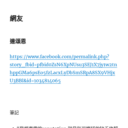
網友
連頌恩
https://www.facebook.com/permalink.php?
story_fbid=pfbid0ZsN6XpNUsu3SEJ1X7jy1w2tn
hppGMa6psEo5fzLacxLyDbSmSRpA8SX9VHjx
U3BBl&id=1034814065
筆記