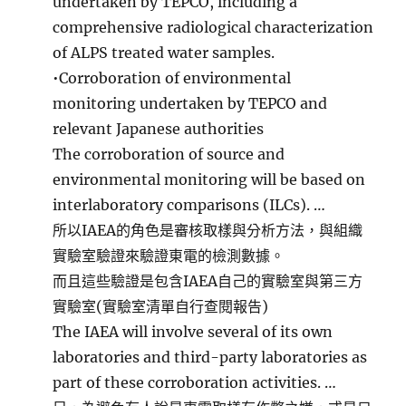
undertaken by TEPCO, including a
comprehensive radiological characterization
of ALPS treated water samples.
•Corroboration of environmental
monitoring undertaken by TEPCO and
relevant Japanese authorities
The corroboration of source and
environmental monitoring will be based on
interlaboratory comparisons (ILCs). …
所以IAEA的角色是審核取樣與分析方法，與組織
實驗室驗證來驗證東電的檢測數據。
而且這些驗證是包含IAEA自己的實驗室與第三方
實驗室(實驗室清單自行查閱報告)
The IAEA will involve several of its own
laboratories and third-party laboratories as
part of these corroboration activities. …