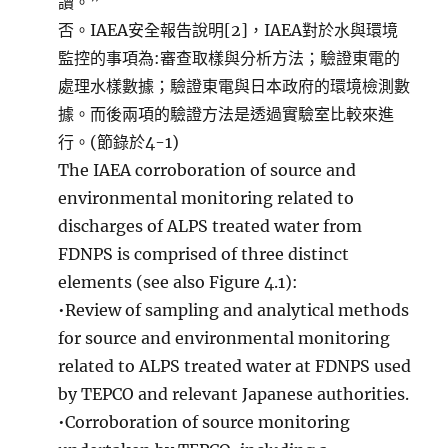
讀。”
否。IAEA安全報告說明[2]，IAEA對於水與環境
監控的事項為:審查取樣與分析方法；驗證東電的
處理水樣數據；驗證東電與日本政府的環境檢測數
據。而後兩項的驗證方法是透過實驗室比較來進
行。(節錄於4-1)
The IAEA corroboration of source and
environmental monitoring related to
discharges of ALPS treated water from
FDNPS is comprised of three distinct
elements (see also Figure 4.1):
•Review of sampling and analytical methods
for source and environmental monitoring
related to ALPS treated water at FDNPS used
by TEPCO and relevant Japanese authorities.
•Corroboration of source monitoring