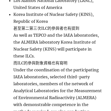
Los Alamos National Laboratory (LANL),
United States of America
Korea Institute of Nuclear Safety (KINS),
Republic of Korea
甚至第二第三次ILC的參與者也有提到
As well as TEPCO and the IAEA laboratories,
the ALMERA laboratory Korea Institute of
Nuclear Safety (KINS) will participate in
these ILCs.
而ILC的參與對象資格也有寫明
Under the coordination of the participating
IAEA laboratories, selected third-party
laboratories, members of the network of
Analytical Laboratories for the Measurement
of Environmental Radioactivity (ALMERA)
with demonstrable competence in the