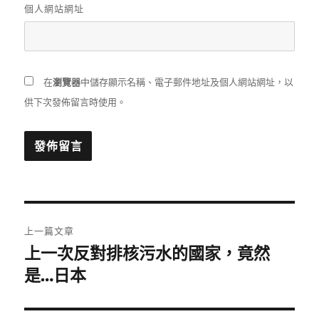
個人網站網址
在
瀏覽器
中儲存顯示名稱、電子郵件地址及個人網站網址，以
供下次發佈留言時使用。
文
上一篇文章
章
上一次反對排核污水的國家，竟然
上
一
是…日本
導
篇
覽
文