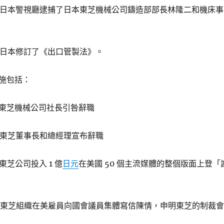
 5 月，日本警視廳逮捕了日本東芝機械公司鑄造部部長林隆二和機床事
7 月，日本修訂了《出口管製法》。
施包括：
5 月，東芝機械公司社長引咎辭職
7 月，東芝董事長和總經理宣布辭職
月，東芝公司投入 1 億
日元
在美國 50 個主流媒體的整個版面上登「
 8 月，東芝組織在美雇員向國會議員集體寫信陳情，申明東芝的制裁會