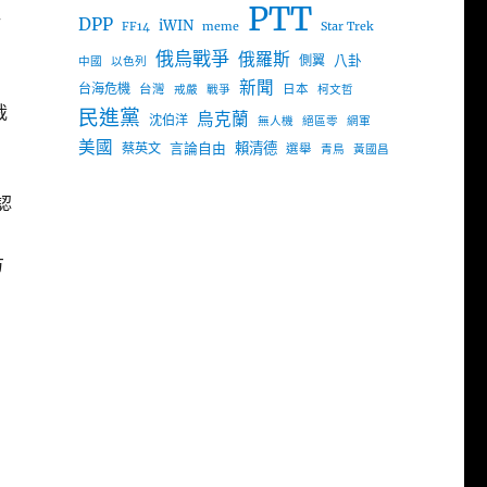
PTT
行
DPP
iWIN
FF14
meme
Star Trek
俄烏戰爭
俄羅斯
八卦
側翼
中國
以色列
新聞
台海危機
台灣
日本
戒嚴
戰爭
柯文哲
裁
民進黨
烏克蘭
沈伯洋
無人機
絕區零
網軍
美國
言論自由
賴清德
蔡英文
選舉
青鳥
黃國昌
認
方