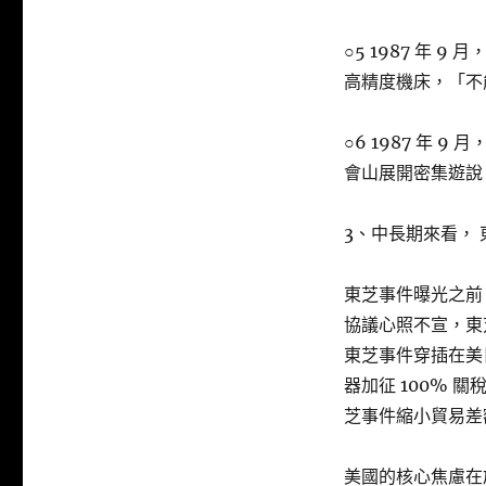
○5 1987 年
高精度機床，「不
○6 1987 年
會山展開密集遊說
3、中長期來看，
東芝事件曝光之前
協議心照不宣，東
東芝事件穿插在美日半
器加征 100%
芝事件縮小貿易差
美國的核心焦慮在