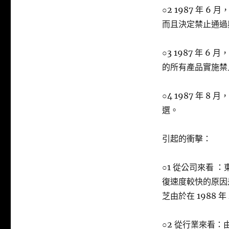
○2 1987 年 
而且決定禁止通過
○3 1987 年
的所有產品實施禁止
○4 1987 年
選。
引起的衝擊：
○1 從公司來看 ：
復速度較快的原因
芝由於在 1988
○2 從行業來看：