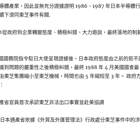
體產業，因此並無充分證據證明 1986、1987 年日本半導體
續下滑同東芝事件有關.
本從政府到企業轉變態度、積極糾錯、大力遊說，最終落地的制
3 月美國國務院指令駐日大使呈現證據後，日本政府態度由之前的拒不
到問題的嚴重性之後積極糾錯，最終 1988 年 4 月美國國會最
東芝集團縮小至東芝機械，時間也由 5 年縮短至 3 年。 政府
：
 4 月通產省官員首次承認東芝非法出口事實並赴美協調
 5 月，日本通產省依據《外貿及外匯管理法》行政處分東芝事件中的涉