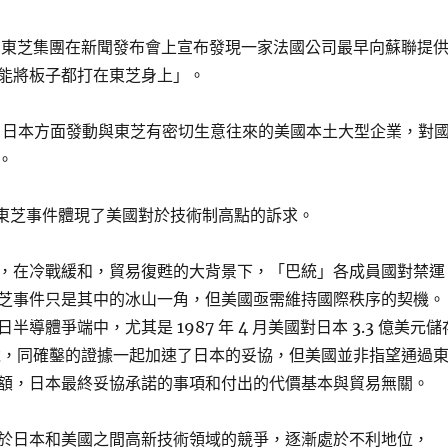
 9 月，東芝集團在新聞發布會上宣布發現一家法國公司最早向蘇聯提
能將板子都打在東芝身上」。
 9 月，日本方面發動與東芝有密切生意往來的美國本土大型企業，對
。
 東芝事件體現了美國對於技術制高點的訴求。
，在冷戰緩和，貿易復甦的大背景下，「巴統」各成員國對禁運
芝事件只是其中的冰山一角，但美國亟需維持國際秩序的契機。
導體爭端中，尤其是 1987 年 4 月美國對日本 3.3 億美元儲
 關稅，同確鑿的證據一起加速了日本的妥協，但美國並非指望通過
額，日本最終妥協承諾的事項和付出的代價基本與貿易無關。
於日本和美國之間高新技術領域的競爭，逐漸處於不利地位，