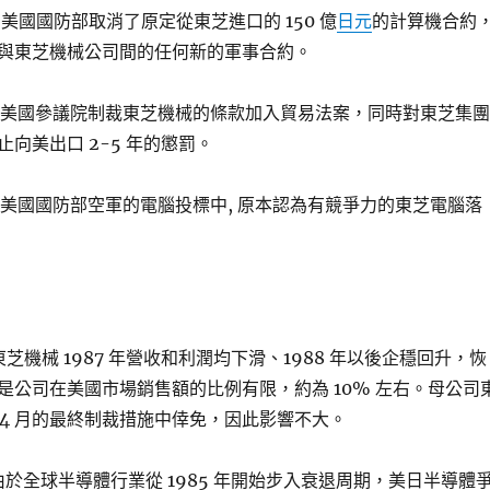
6 月，美國國防部取消了原定從東芝進口的 150 億
日元
的計算機合約
與東芝機械公司間的任何新的軍事合約。
 6 月，美國參議院制裁東芝機械的條款加入貿易法案，同時對東芝集團
向美出口 2-5 年的懲罰。
 8 月，美國國防部空軍的電腦投標中, 原本認為有競爭力的東芝電腦落
東芝機械 1987 年營收和利潤均下滑、1988 年以後企穩回升，恢
是公司在美國市場銷售額的比例有限，約為 10% 左右。母公司
 年 4 月的最終制裁措施中倖免，因此影響不大。
由於全球半導體行業從 1985 年開始步入衰退周期，美日半導體