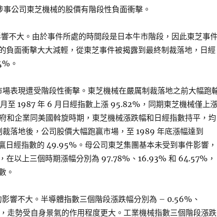
涉事公司東芝機械的股價有階段性負面衝擊。
的影響不大。由於事件所處的時間段是日本牛市階段，因此東芝事
的負面衝擊大大減輕，從東芝事件被揭露到最終制裁落地，日經
44%。
司市場表現遭受階段性衝擊。東芝機械在嚴厲制裁落地之前大幅跑
2 月至 1987 年 6 月日經指數上漲 95.82%，同期東芝機械僅上
本政府和企業同美國斡旋時期，東芝機械漲跌幅和日經指數持平，均
終制裁落地後，公司股價大幅跑贏市場，至 1989 年底漲幅達到
幅跑贏日經指數的 49.95%。母公司東芝集團基本未受到事件影響，
以上三個時期漲幅分別為 97.78%、16.93% 和 64.57%，
數。
的影響不大。半導體指數三個階段漲跌幅分別為 – 0.56%、
.76%，走勢受自身景氣的作用程度更大。工業機械指數三個階段漲跌