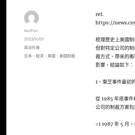
ref.
https://news.c
作
Author
者
發
2023/10/01
梳理歷史上美國制
佈
分
政治社會
但對特定公司的制
日
類
標
日本
、
經濟
、
美國
、
美國制裁
裁方式、帶來的衝
期:
籤
影響，結論如下：
1、東芝事件最初
從 1985 年底
公司的制裁方案包
○1 1987 年