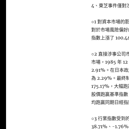
4、東芝事件僅對
○1 對資本市場
對於市場風險偏好
指數上漲了 100.
○2 直接涉事公
市場，1985 年 1
2.91%。在日
為 2.29%。最
175.17%，大
股價跑贏基準指數，在
均跑贏同期日經指
○3 行業指數受到
38.71%、-1