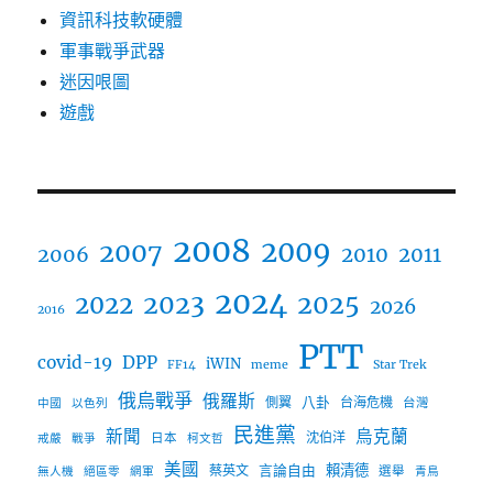
資訊科技軟硬體
軍事戰爭武器
迷因哏圖
遊戲
2008
2009
2007
2006
2010
2011
2024
2023
2025
2022
2026
2016
PTT
covid-19
DPP
iWIN
FF14
meme
Star Trek
俄烏戰爭
俄羅斯
八卦
側翼
台海危機
台灣
中國
以色列
民進黨
新聞
烏克蘭
沈伯洋
日本
戒嚴
戰爭
柯文哲
美國
言論自由
賴清德
蔡英文
選舉
無人機
絕區零
網軍
青鳥