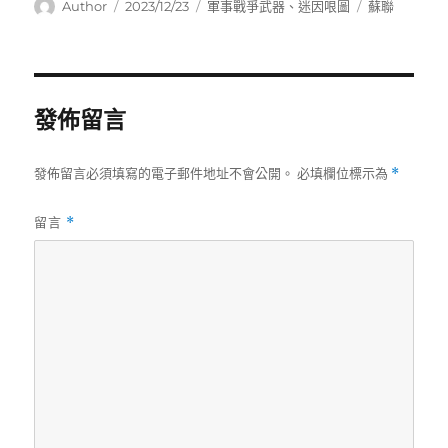
作
發
分
標
Author
2023/12/23
軍事戰爭武器
、
迷因哏圖
蘇聯
者
佈
類
籤
日
期:
發佈留言
發佈留言必須填寫的電子郵件地址不會公開。
必填欄位標示為
*
留言
*