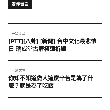
文
上一篇文章
章
[PTT][八卦] [新聞] 台中文化最悲慘
上
一
日 瑞成堂古厝橫遭拆毀
導
篇
覽
文
章:
下一篇文章
你知不知道做人這麼辛苦是為了什
下
一
麼？就是為了吃飯
篇
文
章: