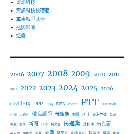
資訊科技
資訊科技軟硬體
軍事戰爭武器
迷因哏圖
遊戲
2008
2009
2007
2006
2010
2011
2024
2023
2025
2022
2026
2016
PTT
covid-19
DPP
iWIN
FF14
meme
Star Trek
俄烏戰爭
俄羅斯
八卦
側翼
台海危機
台灣
中國
以色列
民進黨
新聞
烏克蘭
沈伯洋
日本
戒嚴
戰爭
柯文哲
美國
言論自由
賴清德
蔡英文
選舉
無人機
絕區零
網軍
青鳥