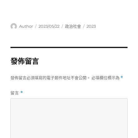
作
發
分
標
Author
2023/05/22
政治社會
2023
者
佈
類
籤
日
期:
發佈留言
發佈留言必須填寫的電子郵件地址不會公開。
必填欄位標示為
*
留言
*