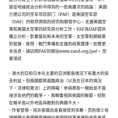
是從地緣政治分析中得到的一些高層次的結論： 美國
兰德公司的空军项目部门（PAF）是美国空军部
（DAF）的联邦資助的研究和開發中心，支援美國空
軍和美國太空軍的研究與分析工作。PAF為DAF提供
獨立分析，影響當前和未來的空軍、太空軍和網絡軍
的發展、使用、戰鬥準備和支援的政策選擇。如需更
多信息，請訪問PAF的網站www.rand.org/paf。 空
軍項目
• 澳大利亞和日本在主要的亞洲緊急情況下有重大的安
全利益。但兩國都將面臨政治（以及在日本的情況
下，法律和憲法）上的障礙，參與那些一開始並不直
接涉及他們的戰爭。 • 南韓重視與美國的聯盟，但對
在韓半島以外地區與敵對的興趣不大。
• 作者發現，除非泰國自身直接受到攻擊，否則很少有
證據顯示泰國願意通過向美國提供軍事援助來危害其