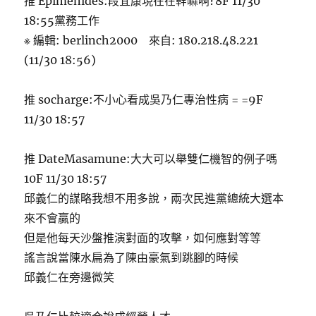
推 Epimenides:段宜康現在在幹嘛啊?8F 11/30
18:55黨務工作
※ 編輯: berlinch2000 來自: 180.218.48.221
(11/30 18:56)
推 socharge:不小心看成吳乃仁專治性病 = =9F
11/30 18:57
推 DateMasamune:大大可以舉雙仁機智的例子嗎
10F 11/30 18:57
邱義仁的謀略我想不用多說，兩次民進黨總統大選本
來不會贏的
但是他每天沙盤推演對面的攻擊，如何應對等等
謠言說當陳水扁為了陳由豪氣到跳腳的時候
邱義仁在旁邊微笑