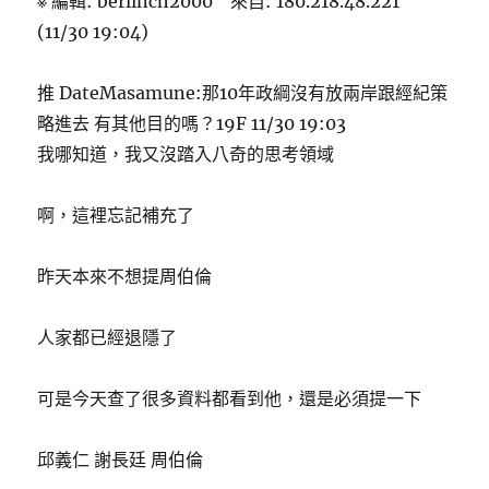
※ 編輯: berlinch2000 來自: 180.218.48.221
(11/30 19:04)
推 DateMasamune:那10年政綱沒有放兩岸跟經紀策
略進去 有其他目的嗎？19F 11/30 19:03
我哪知道，我又沒踏入八奇的思考領域
啊，這裡忘記補充了
昨天本來不想提周伯倫
人家都已經退隱了
可是今天查了很多資料都看到他，還是必須提一下
邱義仁 謝長廷 周伯倫