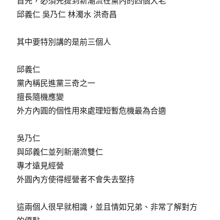
首先，必須先提到新潮流在黨內的四個大老
邱義仁 吳乃仁 林濁水 洪奇昌
其中要特別講的是前三個人
邱義仁
黨內稱民進黨三奇之一
擅長隨機應變
外方內圓的個性用來處理短暫危機最為合適
吳乃仁
與邱義仁並列新潮流雙仁
專才遠見經營
外圓內方使得經營者不會失去堅持
這兩個人很早就相識，並且情如兄弟、非常了解對方