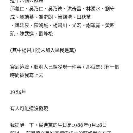
這十八個人就是
邱義仁、吳乃仁、吳乃德、洪奇昌、林濁水、劉守
成、賀端蕃、謝史朗、簡錫堦、田秋堇
、魏廷昱、陳鴻誠、楊碧川、尤宏、謝穎青、黃昭
凱、陳武進、劉峰松
(其中楊碧川從未加入過民進黨)
寫到這邊，聰明人已經發現一件事，那就是只有一個
時間被我寫上去
1984年
有人可能還沒發現
我提醒一下，民進黨的生日是1986年9月28日