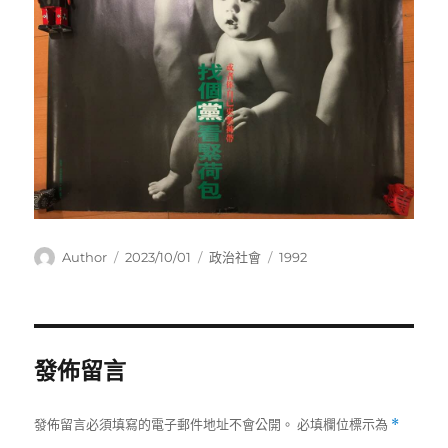
作
發
分
標
Author
2023/10/01
政治社會
1992
者
佈
類
籤
日
期:
發佈留言
發佈留言必須填寫的電子郵件地址不會公開。
必填欄位標示為
*