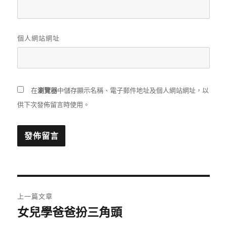
個人網站網址
在
瀏覽器
中儲存顯示名稱、電子郵件地址及個人網站網址，以
供下次發佈留言時使用。
文
上一篇文章
章
女兒學爸爸扮三角頭
上
一