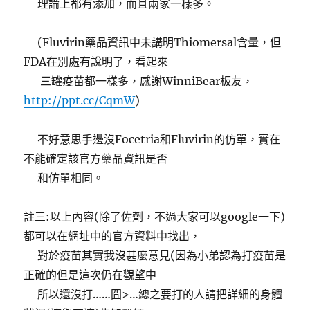
理論上都有添加，而且兩家一樣多。
(Fluvirin藥品資訊中未講明Thiomersal含量，但
FDA在別處有說明了，看起來
三罐疫苗都一樣多，感謝WinniBear板友，
http://ppt.cc/CqmW
)
不好意思手邊沒Focetria和Fluvirin的仿單，實在
不能確定該官方藥品資訊是否
和仿單相同。
註三:以上內容(除了佐劑，不過大家可以google一下)
都可以在網址中的官方資料中找出，
對於疫苗其實我沒甚麼意見(因為小弟認為打疫苗是
正確的但是這次仍在觀望中
所以還沒打……囧>…總之要打的人請把詳細的身體