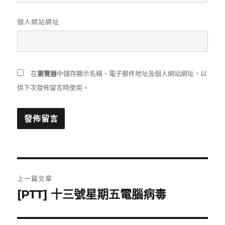
個人網站網址
在
瀏覽器
中儲存顯示名稱、電子郵件地址及個人網站網址，以
供下次發佈留言時使用。
文
上一篇文章
章
[PTT] 十三號星期五電腦病毒
上
一
導
篇