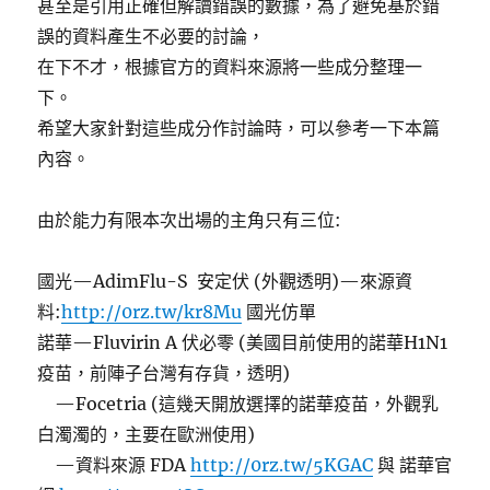
甚至是引用正確但解讀錯誤的數據，為了避免基於錯
誤的資料產生不必要的討論，
在下不才，根據官方的資料來源將一些成分整理一
下。
希望大家針對這些成分作討論時，可以參考一下本篇
內容。
由於能力有限本次出場的主角只有三位:
國光—AdimFlu-S 安定伏 (外觀透明)—來源資
料:
http://0rz.tw/kr8Mu
國光仿單
諾華—Fluvirin A 伏必零 (美國目前使用的諾華H1N1
疫苗，前陣子台灣有存貨，透明)
—Focetria (這幾天開放選擇的諾華疫苗，外觀乳
白濁濁的，主要在歐洲使用)
—資料來源 FDA
http://0rz.tw/5KGAC
與 諾華官