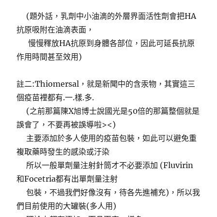
(題外話，乳劑中小油滴的外層界面活性劑會把HA
抗原吸附在油滴表面，
慢慢釋放HA抗原到身體各部位，因此可延長抗原
作用時間甚至效用)
註二:Thiomersal，就是新聞中的含汞物，其實這三
個疫苗裡都有.一.樣.多.
(之前那篇陳X旭博士說國光是50倍的那篇整個就是
誤會了，不要再被誤導啦><)
主要添加於多人使用的疫苗包裝，如此可以避免重
複取藥時發生的感染或汙染
所以一般單劑量注射針筒才不必要添加 (Fluvirin
和Focetria都有出單劑量注射
包裝，不過我們好像沒有，待各先進補充)，所以我
們目前使用的大罐裝(多人用)