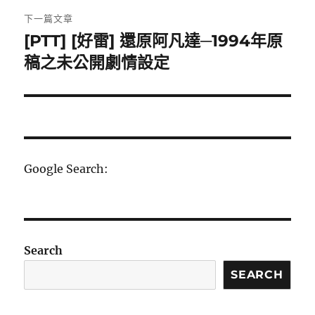
覽
文
下一篇文章
章:
[PTT] [好雷] 還原阿凡達─1994年原
下
一
稿之未公開劇情設定
篇
文
章:
Google Search:
Search
SEARCH