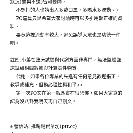
狀況(適與不適)告知醫師，
不想打的人也請出入多戴口罩，多喝水多運動。)
PO這篇只是希望大家討論時可以多引用較正確的資
料，
畢竟這裡流動率較大，避免誤導大眾也是功德一件
吧。
註四:小弟在臨床試驗與代謝方面非專門，無法整理臨
床試驗相關數據與計算毒性物質
代謝，如果各位專業的先進有任何意見歡迎指正，
教導或補充，但務必理性與和平><
第一次PO文在第一戰區實在很恐怖，如果大家真的
認為沒八卦我明天再自己刪文。
—
※ 發信站: 批踢踢實業坊(ptt.cc)