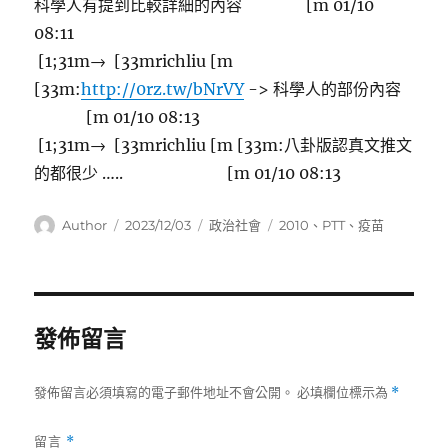
科學人有提到比較詳細的內容 [m 01/10
08:11
[1;31m→ [33mrichliu [m
[33m:
http://0rz.tw/bNrVY
-> 科學人的部份內容
[m 01/10 08:13
[1;31m→ [33mrichliu [m [33m:八卦版認真文推文
的都很少 ….. [m 01/10 08:13
作
發
分
標
Author
2023/12/03
政治社會
2010
、
PTT
、
疫苗
者
佈
類
籤
日
期:
發佈留言
發佈留言必須填寫的電子郵件地址不會公開。
必填欄位標示為
*
留言
*