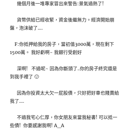
幾個月後一堆專家冒出來警告:景氣過熱了!
貨幣供給已經收緊，資金後繼無力。經濟開始崩
盤，泡沫破了….
F:你抵押給我的房子，當初值3000萬，現在剩下
1500萬。 我好虧啊~ 我銀行受創好
深啊! 不過呢~ 因為你斷頭了..你的房子終究還是
到我手裡了 🙂
因為你投資太大欠一屁股債，只好把好車也賤賣給
我了….
不過我宅心仁厚，你女朋友來當我秘書! 可以抵一
些債! 你要感謝我啊! A_A