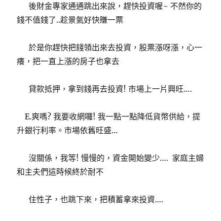
後財金專家通通跳出來說，趕快投資喔~ 不然你的
錢不值錢了..趁景氣好快賺一票
於是你趕快把錢領出來去投資，股票漲呀漲，心一
癢，把一直上漲的房子也拿去
貸款抵押，拿到錢再去投資! 市場上一片興旺….
E.爽嗎? 我要收網囉! 我一點一點降低貨幣供給，提
升銀行利率。市場依舊旺盛…
沒關係，我等! 慢慢的，資金開始變少…. 家庭主婦
和主夫們這時候終於耐不
住性子，也跳下來，把積蓄拿來投資….