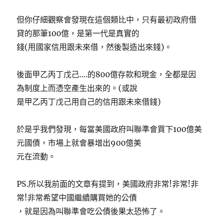
但你仔細觀察會發現在這個類比中，只有最初政府借
貸的那筆100億，是第一代是真實的
錢(用國家信用跟未來借，然後製造出來錢)。
後面甲乙丙丁戊己….的800億存款和現金，全都是因
為制度上而憑空產生出來的。(或說
是甲乙丙丁戊己用自己的信用跟未來借錢)
於是乎我們發現，每當美國政府叫聯準會買下100億美
元國債，市場上就會暴增出900億美
元在流動。
PS.所以我前面的文章有提到，美國政府非常!非常!非
常!非常希望中國繼續購買她的公債
，就是因為叫聯準會吃公債後果太恐怖了。