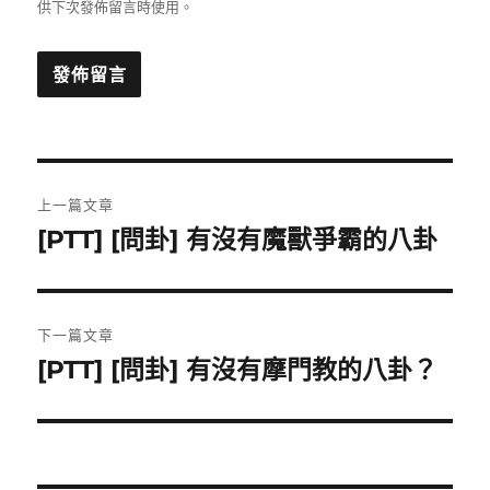
供下次發佈留言時使用。
文
上一篇文章
章
[PTT] [問卦] 有沒有魔獸爭霸的八卦
上
一
導
篇
覽
文
下一篇文章
章:
[PTT] [問卦] 有沒有摩門教的八卦？
下
一
篇
文