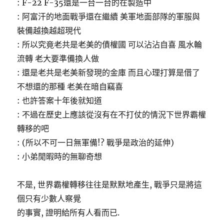
: F-22 F-35還是一台一台的在製造中
: 阿富汗的地面戰爭還在繼續 美軍地面部隊的軍服與
裝備越換越超現代
: 所以究竟老共是老美的債權國 可以沾沾自喜 風水輪
流轉 老大要準備換人做
: 還是老共是老美新發現的金庫 而且心理打算是借了
不想還的那種 老美在暗自竊喜
: 也許答案十年後就知道
: 不過在歷史上應該從沒有在不打仗的情況下世界霸權
轉移的吧
: (所以不可一日無軍備!? 戰爭是政治的延伸)
: 小弟閒暇時的無聊奇想
不是, 世界霸權轉移往往是默默地產生, 戰爭只是將這
個只有少數人察覺
的事實, 證明給所有人看而已.