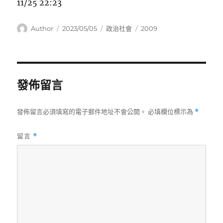
11/25 22:23
作
發
分
標
Author
2023/05/05
政治社會
2009
者
佈
類
籤
日
期:
發佈留言
發佈留言必須填寫的電子郵件地址不會公開。
必填欄位標示為
*
留言
*