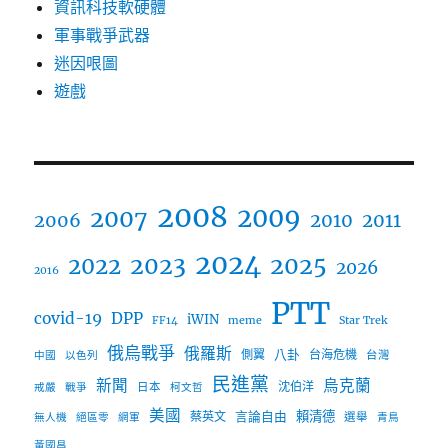
資訊科技軟硬體
軍事戰爭武器
迷因哏圖
遊戲
2008
2009
2007
2006
2010
2011
2024
2023
2025
2022
2026
2016
PTT
covid-19
DPP
iWIN
FF14
meme
Star Trek
俄烏戰爭
俄羅斯
八卦
側翼
台海危機
台灣
中國
以色列
民進黨
新聞
烏克蘭
沈伯洋
日本
戒嚴
戰爭
柯文哲
美國
言論自由
賴清德
蔡英文
選舉
無人機
絕區零
網軍
青鳥
黃國昌