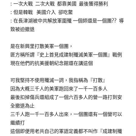
: 一次大戰 二次大戰 都靠美國 最後獲得勝利
: 但是韓戰 美國介入 卻吃鱉
: 在長津湖被中共解放軍圍殲 一個師還是一個團?? 導
致被迫撤退
是在新興里打散美軍一個團，
匪方稱所謂『史上首見成建制殲滅美軍一個團』戰例
現在他們的抗美援朝紀念館還在講這個
可我堅持不使用殲滅一詞，我指稱為『打散』
因為大概三千人的美軍跑回來了一千一百多人
最後扣掉傷兵還組成了一個六百多人的營一路打到安
全撤退為止
三千人跑一千一百多人出來，一個團還有一個營可以
繼續打
這個即便用老共自己的軍語定義都不叫作『成建制殲