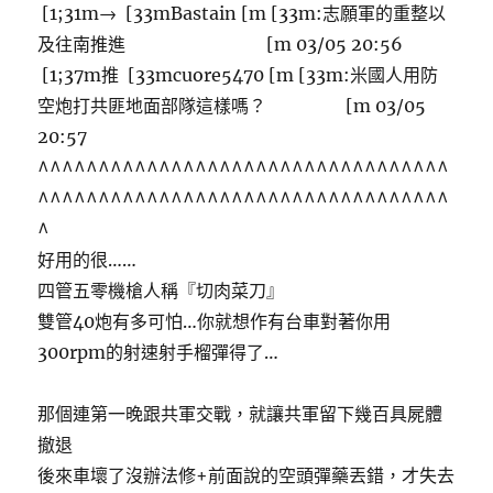
[1;31m→ [33mBastain [m [33m:志願軍的重整以
及往南推進 [m 03/05 20:56
[1;37m推 [33mcuore5470 [m [33m:米國人用防
空炮打共匪地面部隊這樣嗎？ [m 03/05
20:57
^^^^^^^^^^^^^^^^^^^^^^^^^^^^^^^^^^
^^^^^^^^^^^^^^^^^^^^^^^^^^^^^^^^^^
^
好用的很……
四管五零機槍人稱『切肉菜刀』
雙管40炮有多可怕…你就想作有台車對著你用
300rpm的射速射手榴彈得了…
那個連第一晚跟共軍交戰，就讓共軍留下幾百具屍體
撤退
後來車壞了沒辦法修+前面說的空頭彈藥丟錯，才失去