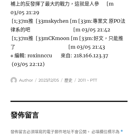
補上的反發揮了最大的戰力，這就是人參 [m
03/05 21:29
[1;37m推 [33mskychen [m [33m:專業文 原PO法
律系的吧 [m 03/05 21:42
[1;37m推 [33mCKmoon [m [33m:好文，只能推
了 [m 03/05 21:43
※ 編輯: roxinnccu 來自: 218.166.123.37
(03/05 22:12)
作
發
分
標
Author
2023/12/05
歷史
2011
、
PTT
者
佈
類
籤
日
期:
發佈留言
發佈留言必須填寫的電子郵件地址不會公開。
必填欄位標示為
*