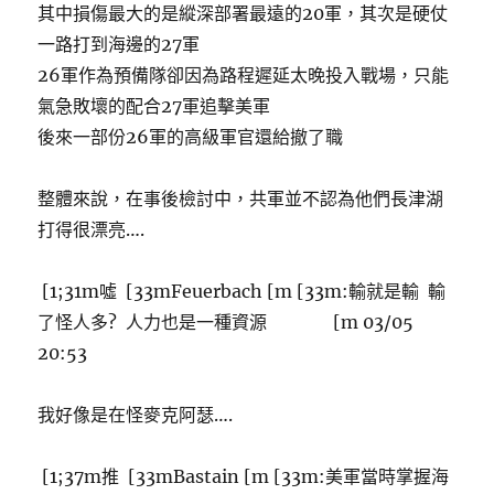
其中損傷最大的是縱深部署最遠的20軍，其次是硬仗
一路打到海邊的27軍
26軍作為預備隊卻因為路程遲延太晚投入戰場，只能
氣急敗壞的配合27軍追擊美軍
後來一部份26軍的高級軍官還給撤了職
整體來說，在事後檢討中，共軍並不認為他們長津湖
打得很漂亮….
[1;31m噓 [33mFeuerbach [m [33m:輸就是輸 輸
了怪人多? 人力也是一種資源 [m 03/05
20:53
我好像是在怪麥克阿瑟….
[1;37m推 [33mBastain [m [33m:美軍當時掌握海