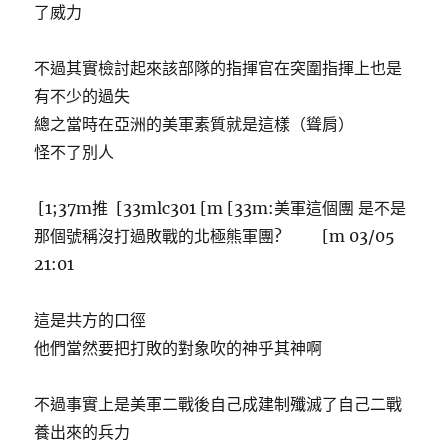
了威力
不過其實檢討起來該部隊的指揮官在突圍指揮上也是
有不少的過失
總之當時在亞洲的美軍素質就是這樣（聳肩）
怪不了別人
[1;37m推 [33mlc301 [m [33m:美軍這個團 是不是
那個號稱沒打過敗戰的北極熊軍團? [m 03/05
21:01
這是共方的口徑
他們當然要把打敗的對象吹的神乎其神啊
不過事實上是美軍二戰後自己成建制殲滅了自己二戰
養出來的兵力