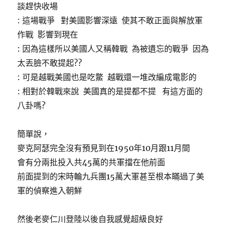
談趕快收場
: 這場戰爭 對美國影響深遠 使其不敢正面與解放軍
作戰 影響到現在
: 因為這樣所以美國人又稱韓戰 為被遺忘的戰爭 因為
太丟臉不敢提起??
: 可是越戰美國也是吃鱉 越戰還一堆改編成電影的
: 相對於韓戰來說 美國真的是提都不提 有這方面的
八卦嗎?
簡單說，
麥克阿瑟完全沒有預見到在1950年10月跟11月間
會有分兩批投入共45萬的共軍擋在他前面
前面提到的宋時輪九兵團15萬大軍甚至根本瞞過了美
軍的偵察進入朝鮮
然後老麥仁川登陸以後自我感覺超級良好