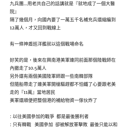
九兵團…用老共自己的話講就是『就地成了一個大醫
院』
隔了幾個月，向國內要了一萬五千名補充兵還縮編到
12萬人，才又回到戰線上
有一條神盾巡洋艦就以這個戰場命名
好笑的是，後來在興南港美軍連同前面那個陸戰師在
內撤走了10.5萬人
另外還有兩個美國陸軍師跟一些南韓部隊
但隨船帶走了連美軍開槍驅趕都不怕鐵了心要跟老美
走的『11萬』當地居民
美軍還順便把整個港的補給物資一傢伙炸了
: 以往美國參加的戰爭 都是最後勝利者
: 只有韓戰 美國參加 卻被解放軍擊敗 最後只能以和