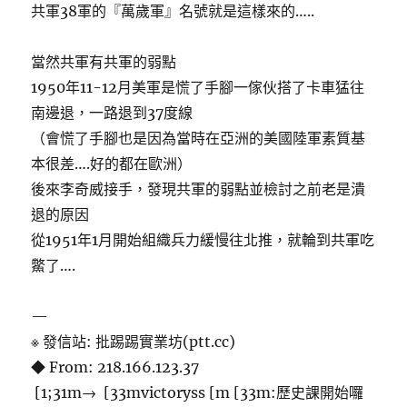
共軍38軍的『萬歲軍』名號就是這樣來的…..
當然共軍有共軍的弱點
1950年11-12月美軍是慌了手腳一傢伙搭了卡車猛往
南邊退，一路退到37度線
（會慌了手腳也是因為當時在亞洲的美國陸軍素質基
本很差….好的都在歐洲）
後來李奇威接手，發現共軍的弱點並檢討之前老是潰
退的原因
從1951年1月開始組織兵力緩慢往北推，就輪到共軍吃
鱉了….
—
※ 發信站: 批踢踢實業坊(ptt.cc)
◆ From: 218.166.123.37
[1;31m→ [33mvictoryss [m [33m:歷史課開始囉