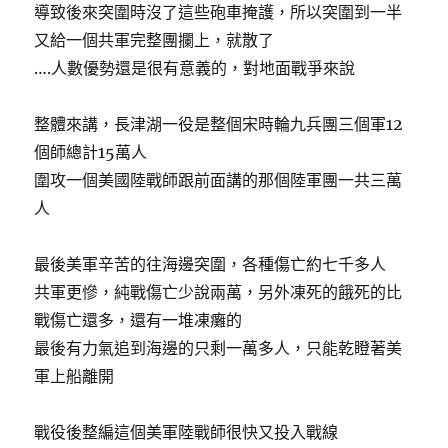
導致後來突圍時沒了這些砲車掩護，所以突圍到一半
又給一個共軍完整團攔上，就散了
….人數優勢還是很有意義的，對地面戰爭來說
整體來講，長津湖一役是整個宋時輪九兵團三個軍12
個師總計15萬人
圍攻一個美國陸戰師跟前面講的那個陸軍團一共三萬
人
最後美軍辛苦的往海邊突圍，各種傷亡約七千多人
共軍更慘，純戰傷亡少說兩萬，另外凍死的餓死的比
戰傷亡還多，還有一堆凍癱的
最後有力氣追到海邊的只剩一萬多人，只能乾瞪著美
軍上船離開
戰役後整編這個美軍陸戰師很快又投入戰線