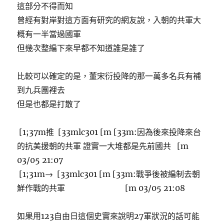
這部分不得而知
曾經有對岸對這方面有研究的網友說，入朝的共軍大
概有一半當過國軍
但幾次整編下來早都不知道誰是誰了
比較可以確定的是，董宋衍投降的那一萬多名兵有補
到九兵團裡去
但是也都是打散了
[1;37m推 [33mlc301 [m [33m:因為後來投降來台
的抗美援朝的共軍 證實一大堆都是先前國共 [m
03/05 21:07
[1;31m→ [33mlc301 [m [33m:戰爭後被編制去朝
鮮作戰的共軍 [m 03/05 21:08
如果用123自由日這個史實來說明27軍狀況的話可能