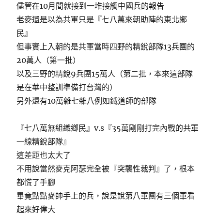
儘管在10月間就接到一堆接觸中國兵的報告
老麥還是以為共軍只是『七八萬來朝助陣的東北鄉
民』
但事實上入朝的是共軍當時四野的精銳部隊13兵團的
20萬人（第一批）
以及三野的精銳9兵團15萬人（第二批，本來這部隊
是在華中整訓準備打台灣的）
另外還有10萬雜七雜八例如鐵道師的部隊
『七八萬無組織鄉民』v.s『35萬剛剛打完內戰的共軍
一線精銳部隊』
這差距也太大了
不用說當然麥克阿瑟完全被『突襲性裁判』了，根本
都慌了手腳
畢竟點點麥帥手上的兵，說是說第八軍團有三個軍看
起來好偉大