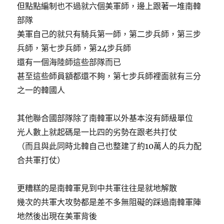
但點點編制也不過就六個美軍師，邊上跟著一堆南韓
部隊
美軍自己的就只有騎兵第一師，第二步兵師，第三步
兵師，第七步兵師，第24步兵師
還有一個海陸師這些部隊而已
甚至這些師員額都還不夠，第七步兵師裡面就有三分
之一的韓國人
其他聯合國部隊除了南韓軍以外基本沒有師級單位
光人數上就起碼是一比四的劣勢在跟老共打仗
（而且與此同時北韓自己也整建了約10萬人的兵力配
合共軍打仗）
更糟糕的是南韓軍見到中共軍往往是就地解散
幾次的共軍大攻勢都是差不多無阻礙的踩過南韓軍陣
地然後出現在美軍背後