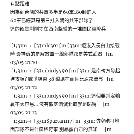
有點距離
因為到台灣的共軍多半是60軍180師的人
60軍已經算是第三批入朝的共軍部隊了
這的確是剛剛才在西南整編的一堆國民黨降兵
[1;31m→ [33mlc301 [m [33m:還沒入長白山接戰
時 最神奇的是解放軍一線部隊都是美式武器 [m
03/05 21:10
[1;31m→ [33mbirdy590 [m [33m:是南韓方發起
進攻嗎? 戰爭結束 38 線還在而且比原來漂亮 [m
03/05 21:12
[1;31m→ [33mbirdy590 [m [33m:這個要判定輸
贏不太容易… 沒有徹底消滅北韓就是輸嗎 [m
03/05 21:13
[1;31m→ [33mSpartan117 [m [33m:防空砲打地
面部隊不是什麼稀奇事 別暴露自己的無知 [m