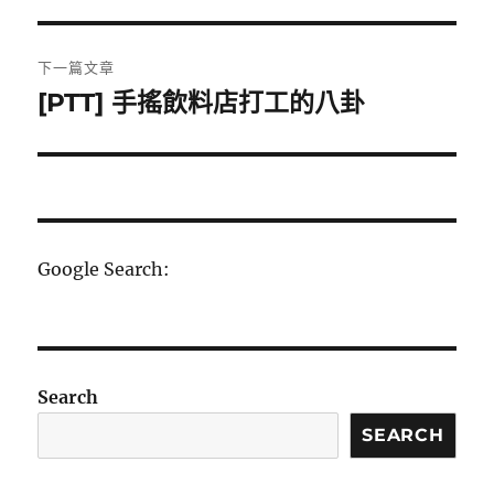
一
導
篇
覽
文
下一篇文章
章:
[PTT] 手搖飲料店打工的八卦
下
一
篇
文
章:
Google Search:
Search
SEARCH