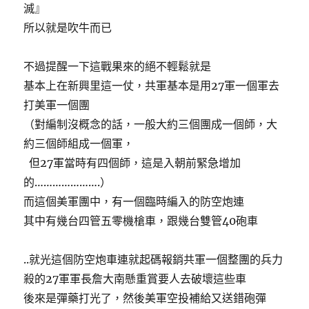
滅』
所以就是吹牛而已
不過提醒一下這戰果來的絕不輕鬆就是
基本上在新興里這一仗，共軍基本是用27軍一個軍去
打美軍一個團
（對編制沒概念的話，一般大約三個團成一個師，大
約三個師組成一個軍，
但27軍當時有四個師，這是入朝前緊急增加
的………………….）
而這個美軍團中，有一個臨時編入的防空炮連
其中有幾台四管五零機槍車，跟幾台雙管40砲車
..就光這個防空炮車連就起碼報銷共軍一個整團的兵力
殺的27軍軍長詹大南懸重賞要人去破壞這些車
後來是彈藥打光了，然後美軍空投補給又送錯砲彈