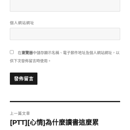
個人網站網址
在
瀏覽器
中儲存顯示名稱、電子郵件地址及個人網站網址，以
供下次發佈留言時使用。
文
上一篇文章
章
[PTT][心情]為什麼讀書這麼累
上