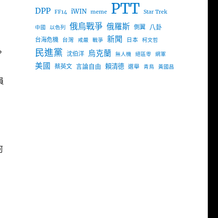
PTT
DPP
iWIN
FF14
meme
Star Trek
俄烏戰爭
俄羅斯
八卦
側翼
中國
以色列
新聞
台海危機
台灣
日本
戒嚴
戰爭
柯文哲
民進黨
？
烏克蘭
沈伯洋
無人機
絕區零
網軍
美國
，
言論自由
賴清德
蔡英文
選舉
青鳥
黃國昌
員
何