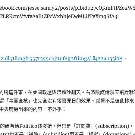
cebook.com/jesse.sam.52/posts/pfbid027cQKmFtPZo2W
4TLRKcmVfvfyAaB1ZPcWxhhjeEwMLUTvXmqSfA3l
2ull51iimgft557t355ci小1uf892ftimg4l 時22au33i08
·
USAID的錢這件事，在美國政壇與媒體吵翻天。右派陰謀論漫天飛舞就
謂「事實查核」也完全沒有撥雲見日的效果。感覺不是彼此抄來
中央廚房出來的內容，不外乎：
確有給Politico錢沒錯，但只是「訂閱費」(subscription)，
ts)也不是「補貼」(subsidies)更不是「捐獻」(donations)