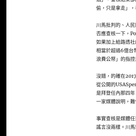
偷，只是拿走」，
川馬批判的、人民
否應查核一下，Po
如果加上給路透社
相當於超過6億台
浪費公帑」的指控
沒錯，的確在201
從公開的USASpe
是拜登任內那四年，
一家媒體說明，難
事實查核是媒體任
謠言沒兩樣。川馬