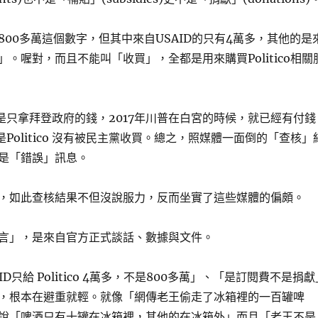
800多萬這個數字，但其中來自USAID的只有4萬多，其他的是
。喔對，而且不能叫「收買」，全都是用來購買Politico相關
co不是只拿拜登政府的錢，2017年川普在白宮的時候，就已經有付錢
意思是Politico 沒有被民主黨收買。總之，照媒體一面倒的「查核」
是「錯誤」訊息。
，如此查核結果不但沒說服力，反而坐實了這些媒體的偏頗。
言」，是來自官方正式談話、數據與文件。
D只給 Politico 4萬多，不是800多萬」、「是訂閱費不是捐獻
，根本在避重就輕。就像「網傳老王偷走了冰箱裡的一百罐啤
說「啤酒只有十罐在冰箱裡，其他的在冰箱外」而且「老王不是