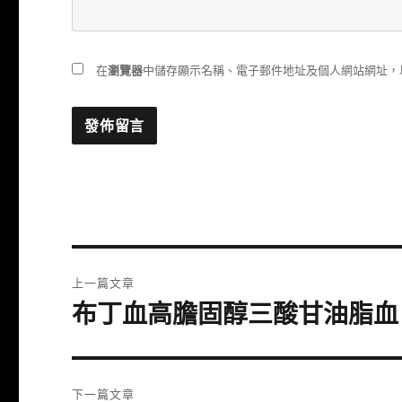
在
瀏覽器
中儲存顯示名稱、電子郵件地址及個人網站網址，
文
上一篇文章
章
布丁血高膽固醇三酸甘油脂血
上
一
導
篇
覽
文
下一篇文章