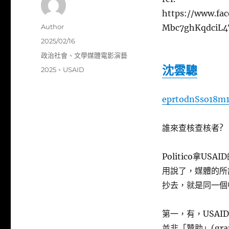
https://www.fa
作
Author
Mbc7ghKqdciL
者
發
2025/02/16
佈
分
政治社會
、
文學媒體電影演藝
日
類
沈雲驄
標
2025
、
USAID
期:
籤
eprtodnSso18m1
誰來查核查核者?
Politico拿
用說了，媒體的所
抄去，就是同一個
第一，有，USAID的
並非「贊助」(gran