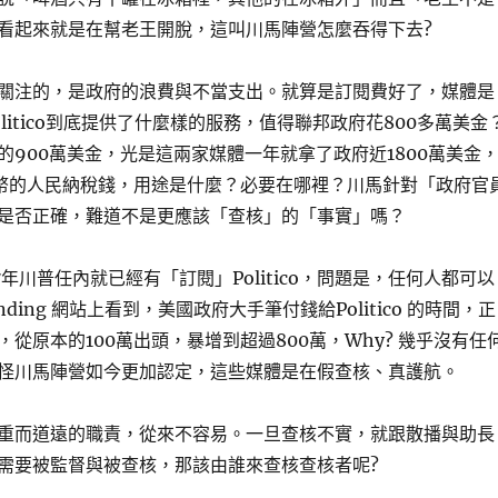
看起來就是在幫老王開脫，這叫川馬陣營怎麼吞得下去?
關注的，是政府的浪費與不當支出。就算是訂閱費好了，媒體是
litico到底提供了什麼樣的服務，值得聯邦政府花800多萬美金
的900萬美金，光是這兩家媒體一年就拿了政府近1800萬美金
幣的人民納稅錢，用途是什麼？必要在哪裡？川馬針對「政府官
是否正確，難道不是更應該「查核」的「事實」嗎？
7年川普任內就已經有「訂閱」Politico，問題是，任何人都可以
nding 網站上看到，美國政府大手筆付錢給Politico 的時間，正
從原本的100萬出頭，暴增到超過800萬，Why? 幾乎沒有任
怪川馬陣營如今更加認定，這些媒體是在假查核、真護航。
重而道遠的職責，從來不容易。一旦查核不實，就跟散播與助長
需要被監督與被查核，那該由誰來查核查核者呢?