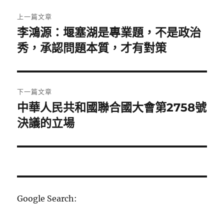
文
上一篇文章
章
李鴻源：堰塞湖是專業題，不是政治
上
一
秀，承認問題本質，才有對策
導
篇
覽
文
章:
下一篇文章
中華人民共和國聯合國大會第2758號
下
一
決議的立場
篇
文
章:
Google Search: