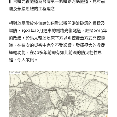
▍台鐵光復隧道為台灣第一條鐵路河底隧道，見證前
瞻及永續思維的工程理念
相對於暴露於外無論如何難以避開洪流破壞的橋樑及
堤防，1981年12月通車的鐵路光復隧道，經過2013年
的改建，於馬太鞍溪溪床下方以明挖覆蓋方式開挖隧
道，在這次的災害中完全不受影響，發揮極大的救援
運輸功能，在40多年前即有如此前瞻的防災韌性思
維，令人敬佩。