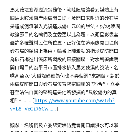
馬太鞍堰塞湖溢流災難後，就陸陸續續看到媒體上有
關馬太鞍溪南岸兩處開口堤，及開口處附近的砂石場
是造成泥流灌入光復造成傷亡元凶的說法。9/25晚間
政論節目的名嘴們及立委更以此為題，以衛星影像套
疊許多罹難村民住所位置，正好位在這兩處開口堤與
砂石場的軸線上為由，輪番上陣激動的指涉堤防開口
為砂石場進出溪床所闢設的直接關聯，對水利署說明
開口堤目的為平日市區排水排入馬太鞍溪的說法，名
嘴甚至以”大稻埕碼頭為何也不弄個洞”來調侃，對於
兩處堤防開口與砂石場位置緊密關聯的”巧合”，立委
甚至沾沾自喜的堅稱這是他所發掘的”具殺傷力的真
相”。……. [
https://www.youtube.com/watch?
v=L8-VcG176Cw……
]
顯然，名嘴們及立委認定堤防竟會開口讓洪水可以灌