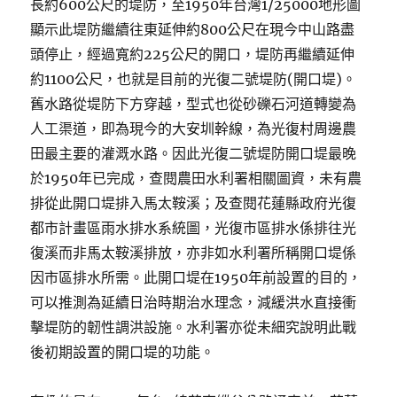
長約600公尺的堤防，至1950年台灣1/25000地形圖
顯示此堤防繼續往東延伸約800公尺在現今中山路盡
頭停止，經過寬約225公尺的開口，堤防再繼續延伸
約1100公尺，也就是目前的光復二號堤防(開口堤)。
舊水路從堤防下方穿越，型式也從砂礫石河道轉變為
人工渠道，即為現今的大安圳幹線，為光復村周邊農
田最主要的灌溉水路。因此光復二號堤防開口堤最晚
於1950年已完成，查閱農田水利署相關圖資，未有農
排從此開口堤排入馬太鞍溪；及查閱花蓮縣政府光復
都市計畫區雨水排水系統圖，光復市區排水係排往光
復溪而非馬太鞍溪排放，亦非如水利署所稱開口堤係
因市區排水所需。此開口堤在1950年前設置的目的，
可以推測為延續日治時期治水理念，減緩洪水直接衝
擊堤防的韌性調洪設施。水利署亦從未細究說明此戰
後初期設置的開口堤的功能。