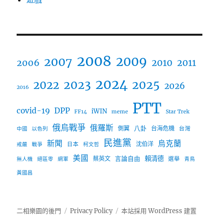
2008
2009
2007
2006
2010
2011
2024
2023
2025
2022
2026
2016
PTT
covid-19
DPP
iWIN
FF14
meme
Star Trek
俄烏戰爭
俄羅斯
八卦
側翼
台海危機
台灣
中國
以色列
民進黨
新聞
烏克蘭
沈伯洋
日本
戒嚴
戰爭
柯文哲
美國
言論自由
賴清德
蔡英文
選舉
無人機
絕區零
網軍
青鳥
黃國昌
二相樂園的後門
Privacy Policy
本站採用 WordPress 建置