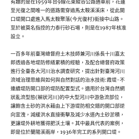
有趣的是在1959年台9線花東縱谷公路通車前，花蓮
至光復之間唯一的道路需穿過馬太鞍溪溪床，從此開
口堤開口處進入馬太鞍聚落(今光復村)銜接中山路。
至於被莫名指控的力泰行砂石場，則是在1987年核准
設立。
一百多年前臺灣總督府土木技師兼河川係長十川嘉太
郎透過各地堤防修繕累積的經驗，及配合總督府政策
進行全臺各大河川治水調查研究，提出針對臺灣河川
流域治理思維與如何與自然對話的治水技術:霞堤-不
連續堤防開口部的堤防配置型式。適用於台灣自然網
狀亂流型態(辮狀河川)的中大型河川中游急流部位，
讓飽含土砂的洪水藉由上下游堤防相交錯的開口部逆
向宣洩，減緩洪水直接衝擊及減少水道內土砂淤積，
更讓堤外耕地獲得肥沃土壤。其中最具代表的案例，
即是位於蘭陽溪兩岸，1936年完工的系列開口堤。