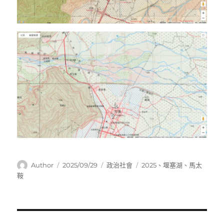
作
發
分
標
Author
2025/09/29
政治社會
2025
、
堰塞湖
、
馬太
者
佈
類
籤
鞍
日
期: