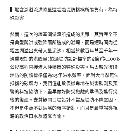
▍堰塞湖溢流洪峰量遠超過堤防橋樑所能負荷，為特
殊災害
然而，這次的堰塞湖溢流所造成的災難，其實完全不
是典型颱洪或強降雨所造成的溢堤，而是短時間內從
堰塞湖溢出夾帶大量泥沙，相當於數百年甚至千年一
遇重現期的洪峰量(超過堤防設計標準的4倍)從1100多
公尺高程直接灌入沖積扇的特殊災害。馬太鞍光復段
堤防的防護標準僅為25年洪水頻率，面對大自然無法
抵擋的破壞力，我們僅能敬畏謙卑地在災害監測及預
警的科技協助下，盡早做好防災撤離的準備及進行災
後的復建。去質疑開口堤設計不當及堤防不夠堅固，
不但是牛頭不對馬嘴的時序錯亂，而且是嚴重誤導視
聽的政治口水及造謠言論。