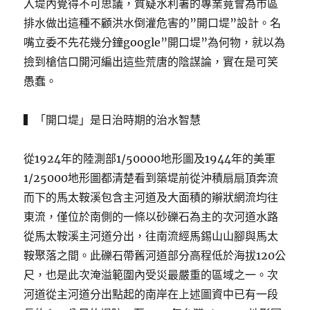
入堤內覺得不可思議，質疑水利署的專業竟會為市區
排水做出這種不顧洪水倒灌危害的”開口堤”設計。名
嘴立委不先花幾分鐘google”開口堤”為何物，就以為
撿到槍信口開河編出這些荒唐的陰謀論，實在是可笑
愚蠢。
▍「開口堤」是日治時期的治水智慧
從1924年的陸測部1/50000地形圖及1944年的美軍
1/25000地形圖都清楚看到築堤前從沖積扇扇頂奔流
而下的馬太鞍溪包含主河道及大面積的辮狀網流均往
東流，僅位於南側的一條以砂礫石為主的次河道水路
從馬太鞍溪主河道分出，往南流經馬錫山山腳與馬太
鞍聚落之間。此礫石帶舊河道部分高程低於海拔120公
尺，也是此次淹溢範圍內受災最嚴重的區域之一。次
河道從主河道分出點起的南岸在上述圖資中已有一段