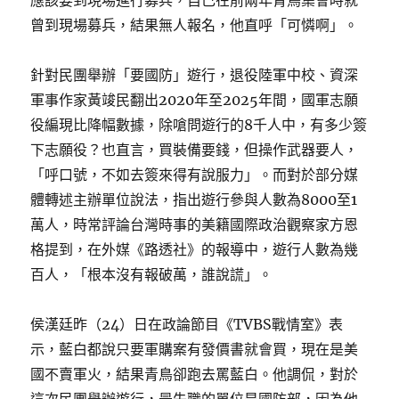
曾到現場募兵，結果無人報名，他直呼「可憐啊」。
針對民團舉辦「要國防」遊行，退役陸軍中校、資深
軍事作家黃竣民翻出2020年至2025年間，國軍志願
役編現比降幅數據，除嗆問遊行的8千人中，有多少簽
下志願役？也直言，買裝備要錢，但操作武器要人，
「呼口號，不如去簽來得有說服力」。而對於部分媒
體轉述主辦單位說法，指出遊行參與人數為8000至1
萬人，時常評論台灣時事的美籍國際政治觀察家方恩
格提到，在外媒《路透社》的報導中，遊行人數為幾
百人，「根本沒有報破萬，誰說謊」。
侯漢廷昨（24）日在政論節目《TVBS戰情室》表
示，藍白都說只要軍購案有發價書就會買，現在是美
國不賣軍火，結果青鳥卻跑去罵藍白。他調侃，對於
這次民團舉辦遊行，最失職的單位是國防部，因為他