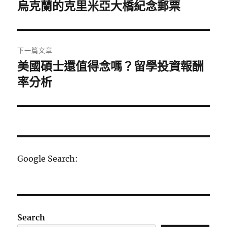
章
烏克蘭的克里米亞大橋紀念郵票
上
一
導
篇
覽
文
下一篇文章
章:
美國碩士還值得念嗎？留學投資報酬
下
一
率分析
篇
文
章:
Google Search:
Search