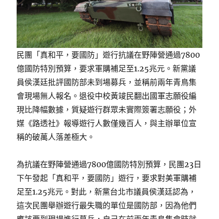
民團「真和平，要國防」遊行抗議在野陣營通過7800
億國防特別預算，要求軍購補足至1.25兆元。新黨議
員侯漢廷批評國防部未到場募兵，並稱前兩年青鳥集
會現場無人報名。退役中校黃竣民翻出國軍志願役編
現比降幅數據，質疑遊行群眾未實際簽署志願役；外
媒《路透社》報導遊行人數僅幾百人，與主辦單位宣
稱的破萬人落差極大。
為抗議在野陣營通過7800億國防特別預算，民團23日
下午發起「真和平，要國防」遊行，要求對美軍購補
足至1.25兆元。對此，新黨台北市議員侯漢廷認為，
這次民團舉辦遊行最失職的單位是國防部，因為他們
應該要到現場進行募兵，自己在前兩年青鳥集會時就