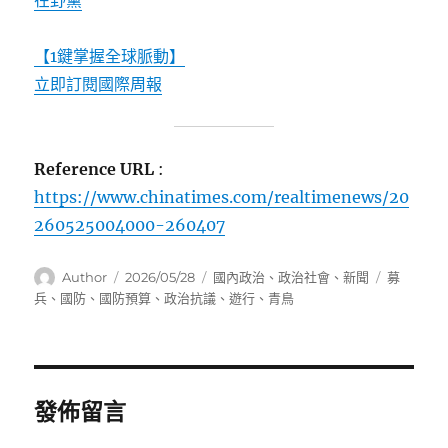
【1鍵掌握全球脈動】
立即訂閱國際周報
Reference URL
:
https://www.chinatimes.com/realtimenews/20
260525004000-260407
作
發
分
標
Author
2026/05/28
國內政治
、
政治社會
、
新聞
募
者
佈
類
籤
兵
、
國防
、
國防預算
、
政治抗議
、
遊行
、
青鳥
日
期:
發佈留言