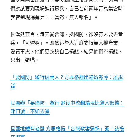
們應該要到現場進行募兵，自己在前兩年青鳥集會時
就曾到現場募兵，「當然，無人報名」。
侯漢廷直言，每天愛台灣、挺國防，卻沒有人要去當
兵，「可憐啊」。既然這些人這麼支持無人機產業、
愛買軍火，他們更應該自己捐錢，結果他們不捐錢，
只出一張嘴。
「要國防」遊行破萬人？方恩格翻出路透報導：誰說
謊
民團辦「要國防」遊行 退役中校翻編現比驚人數據：
呼口號，不如去簽
星國地鐵有老鼠 方恩格提「台灣政客邏輯」諷：該投
在野黨