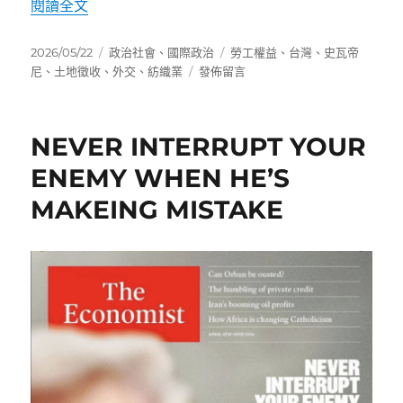
〈「民主台灣」與「血汗台灣」之間，台灣如何對待史瓦帝尼
閱讀全文
發
分
標
2026/05/22
政治社會
、
國際政治
勞工權益
、
台灣
、
史瓦帝
佈
類
在
籤
尼
、
土地徵收
、
外交
、
紡織業
發佈留言
日
〈「民
期:
主
台
NEVER INTERRUPT YOUR
灣」
與
ENEMY WHEN HE’S
「血
MAKEING MISTAKE
汗
台
灣」
之
間，
台
灣
如
何
對
待