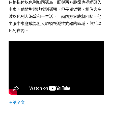
伯格描述以色列如同孤島，既與西方脫節也拒絕融入
中東。他雖對現狀感到孤獨，但長期樂觀，相信大多
數以色列人渴望和平生活，且兩國方案終將回歸。他
主張中東應成為無大規模毀滅性武器的區域，包括以
色列在內。
〈以色列前臨時總統亞伯拉罕・伯格談納坦雅胡
閱讀全文