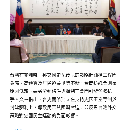
台灣在非洲唯一邦交國史瓦帝尼的戰略儲油槽工程因
貪腐、高預算及居民迫遷爭議不斷，台商紡織業則長
期因低薪、惡劣勞動條件與壓制工會而引發勞權抗
爭。文章指出，台史關係建立在支持史國王室專制與
封建體制上，導致民眾貧困與壓迫，並反思台灣外交
策略對史國民主運動的負面影響。