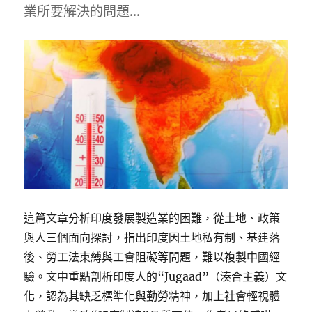
詐
業所要解決的問題…
騙
與
攻
擊
始
末〉
這篇文章分析印度發展製造業的困難，從土地、政策
與人三個面向探討，指出印度因土地私有制、基建落
後、勞工法束縛與工會阻礙等問題，難以複製中國經
驗。文中重點剖析印度人的“Jugaad”（湊合主義）文
化，認為其缺乏標準化與勤勞精神，加上社會輕視體