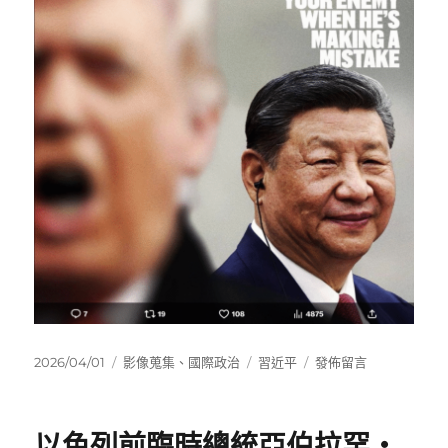
史
瓦
帝
尼?
|
New
Bloom
Magazine〉
發
分
標
在
2026/04/01
影像蒐集
、
國際政治
習近平
發佈留言
佈
類
籤
〈NEVER
日
INTERRUPT
期:
YOUR
以色列前臨時總統亞伯拉罕・
ENEMY