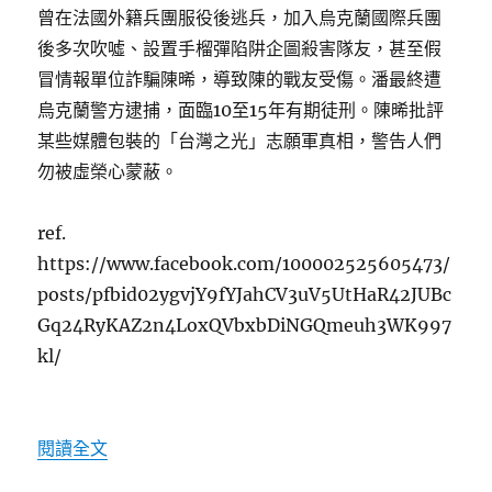
曾在法國外籍兵團服役後逃兵，加入烏克蘭國際兵團
後多次吹噓、設置手榴彈陷阱企圖殺害隊友，甚至假
冒情報單位詐騙陳晞，導致陳的戰友受傷。潘最終遭
烏克蘭警方逮捕，面臨10至15年有期徒刑。陳晞批評
某些媒體包裝的「台灣之光」志願軍真相，警告人們
勿被虛榮心蒙蔽。
ref.
https://www.facebook.com/100002525605473/
posts/pfbid02ygvjY9fYJahCV3uV5UtHaR42JUBc
Gq24RyKAZ2n4LoxQVbxbDiNGQmeuh3WK997
kl/
〈台灣志願軍在烏克蘭的真實內幕：潘立偉的詐
閱讀全文