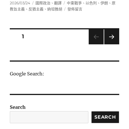
發
分
標
2026/03/24
國際政治
、
翻譯
中東戰爭
、
以色列
、
伊朗
、
原
佈
類
籤
在
教旨主義
、
反猶主義
、
納坦雅胡
發佈留言
日
〈以
期:
色
列
前
文
頁次
1
臨
時
下一
章
總
頁
統
分
亞
伯
Google Search:
拉
頁
罕・
伯
格
談
納
Search
坦
SEARCH
雅
胡