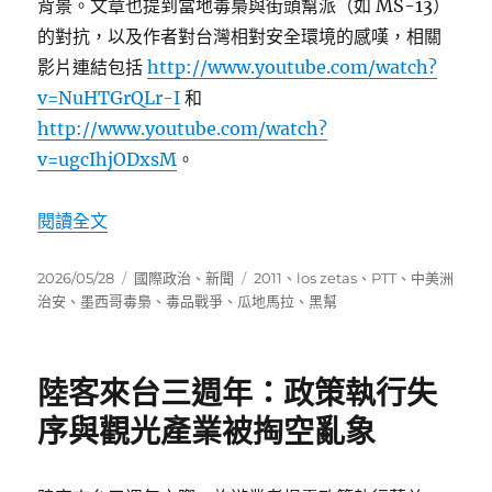
背景。文章也提到當地毒梟與街頭幫派（如 MS-13）
的對抗，以及作者對台灣相對安全環境的感嘆，相關
影片連結包括
http://www.youtube.com/watch?
v=NuHTGrQLr-I
和
http://www.youtube.com/watch?
v=ugcIhjODxsM
。
〈墨西哥毒梟屠殺農莊27人：los zetas的血腥擴
閱讀全文
發
分
標
2026/05/28
國際政治
、
新聞
2011
、
los zetas
、
PTT
、
中美洲
佈
類
籤
治安
、
墨西哥毒梟
、
毒品戰爭
、
瓜地馬拉
、
黑幫
日
期:
陸客來台三週年：政策執行失
序與觀光產業被掏空亂象