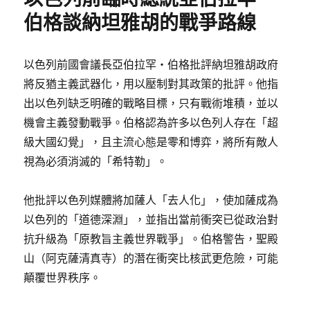
WHEN
伯格談納坦雅胡的戰爭路線
HE’S
MAKEING
MISTAKE〉
以色列前國會議長亞伯拉罕・伯格批評納坦雅胡政府
將反猶主義武器化，用以壓制對其政策的批評。他指
出以色列缺乏明確的戰略目標，只有戰術堆積，並以
機會主義發動戰爭。伯格認為許多以色列人存在「超
級大國幻覺」，且主流心態是零和博弈，將所有敵人
視為必須消滅的「希特勒」。
他批評以色列媒體將加薩人「去人化」，使加薩成為
以色列的「道德深淵」，並指出當前衝突已從政治對
抗升級為「原教旨主義世界戰爭」。伯格警告，聖殿
山（阿克薩清真寺）的潛在衝突比核武更危險，可能
顛覆世界秩序。