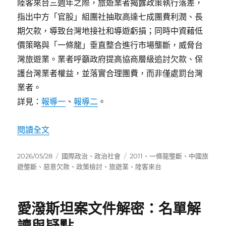
陸客來台三週年之際，旅遊業者揭露政策執行落差，
指出中方「官股」組團社抽取高達七成團費利潤、長
期欠款，導致台灣地接社和導遊虧損；同時中資藉低
價策略與「一條龍」垂直整合進行市場壟斷，威脅台
灣旅遊業。業者呼籲政府提高協商層級追討欠款、保
護台灣業者權益，並落實合理團費，而非僅處罰台灣
業者。
詳見：
報導一
、
報導二
。
〈陸客來台三週年：政策執行失序與觀光產業被
閱讀全文
發
分
標
2026/05/28
國際政治
、
政治社會
2011
、
一條龍壟斷
、
中國旅
佈
類
籤
遊壟斷
、
惡意欠款
、
政策檢討
、
旅遊業
、
陸客來台
日
期:
愛潑斯坦案文件解密：名單解