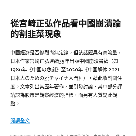
日
期:
從宮崎正弘作品看中國崩潰論
的割韭菜現象
中國經濟是否慘烈尚無定論，但該話題具有高流量，
日本作家宮崎正弘連續35年出版中國崩潰書籍（如
1986年《中国の悲劇》至2020年《中国解体 2021
日本人のための脱チャイナ入門》），藉此收割關注
度。文章列出其歷年著作，並引發討論，其中部分評
論認為股市是觀察經濟的指標，而另有人質疑此觀
點。
〈從宮崎正弘作品看中國崩潰論的割韭菜現象〉
閱讀全文