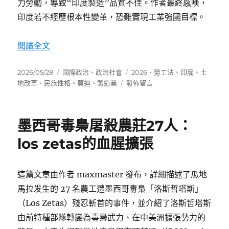
力勞動，導致“印度製造”品質不佳。作者最終感嘆，
印度若不經歷根本性變革，恐難實現工業強國目標。
〈印度製造業發展困境深度分析〉
閱讀全文
發
分
標
2026/05/28
國際政治
、
政治社會
2026
、
勞工法
、
印度
、
土
佈
類
在
籤
地改革
、
民族性格
、
莫迪
、
製造業
發佈留言
日
〈印
期:
度
製
墨西哥毒梟屠殺農莊27人：
造
業
los zetas的血腥擴張
發
展
困
這篇文章由作者 maxmaster 發布，詳細描述了瓜地
境
馬拉发生的 27 名農工遭墨西哥毒梟「洛斯哲塔斯」
深
度
（Los Zetas）殘忍斬首的事件，並介紹了洛斯哲塔斯
分
由前特種部隊轉變為毒梟武力、在中美洲擴張勢力的
析〉