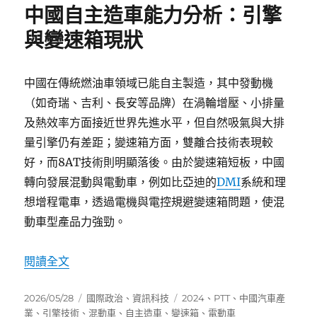
中國自主造車能力分析：引擎
與變速箱現狀
中國在傳統燃油車領域已能自主製造，其中發動機
（如奇瑞、吉利、長安等品牌）在渦輪增壓、小排量
及熱效率方面接近世界先進水平，但自然吸氣與大排
量引擎仍有差距；變速箱方面，雙離合技術表現較
好，而8AT技術則明顯落後。由於變速箱短板，中國
轉向發展混動與電動車，例如比亞迪的
DMI
系統和理
想增程電車，透過電機與電控規避變速箱問題，使混
動車型產品力強勁。
〈中國自主造車能力分析：引擎與變速箱現狀〉
閱讀全文
發
分
標
2026/05/28
國際政治
、
資訊科技
2024
、
PTT
、
中國汽車產
佈
類
籤
業
、
引擎技術
、
混動車
、
自主造車
、
變速箱
、
電動車