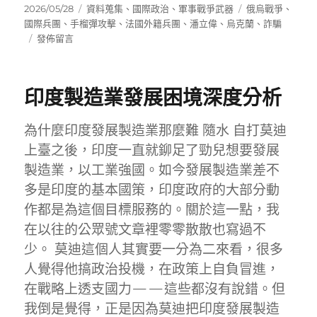
發
分
標
2026/05/28
資料蒐集
、
國際政治
、
軍事戰爭武器
俄烏戰爭
、
佈
類
籤
國際兵團
、
手榴彈攻擊
、
法國外籍兵團
、
潘立偉
、
烏克蘭
、
詐騙
日
在
發佈留言
期:
〈台
灣
志
印度製造業發展困境深度分析
願
軍
在
為什麼印度發展製造業那麼難 隨水 自打莫迪
烏
上臺之後，印度一直就鉚足了勁兒想要發展
克
製造業，以工業強國。如今發展製造業差不
蘭
的
多是印度的基本國策，印度政府的大部分動
真
作都是為這個目標服務的。關於這一點，我
實
在以往的公眾號文章裡零零散散也寫過不
內
幕：
少。 莫迪這個人其實要一分為二來看，很多
潘
人覺得他搞政治投機，在政策上自負冒進，
立
在戰略上透支國力——這些都沒有說錯。但
偉
的
我倒是覺得，正是因為莫迪把印度發展製造