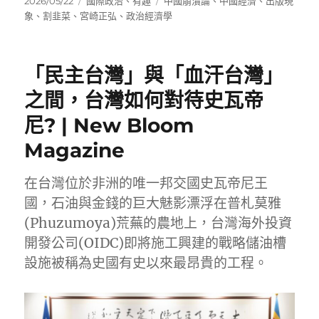
發
分
標
2026/05/22
國際政治
、
有趣
中國崩潰論
、
中國經濟
、
出版現
佈
類
籤
象
、
割韭菜
、
宮崎正弘
、
政治經濟學
日
期:
「民主台灣」與「血汗台灣」
之間，台灣如何對待史瓦帝
尼? | New Bloom
Magazine
在台灣位於非洲的唯一邦交國史瓦帝尼王
國，石油與金錢的巨大魅影漂浮在普札莫雅
(Phuzumoya)荒蕪的農地上，台灣海外投資
開發公司(OIDC)即將施工興建的戰略儲油槽
設施被稱為史國有史以來最昂貴的工程。