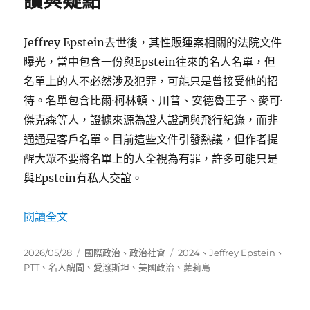
讀與疑點
Jeffrey Epstein去世後，其性販運案相關的法院文件
曝光，當中包含一份與Epstein往來的名人名單，但
名單上的人不必然涉及犯罪，可能只是曾接受他的招
待。名單包含比爾·柯林頓、川普、安德魯王子、麥可·
傑克森等人，證據來源為證人證詞與飛行紀錄，而非
通通是客戶名單。目前這些文件引發熱議，但作者提
醒大眾不要將名單上的人全視為有罪，許多可能只是
與Epstein有私人交誼。
〈愛潑斯坦案文件解密：名單解讀與疑點〉
閱讀全文
發
分
標
2026/05/28
國際政治
、
政治社會
2024
、
Jeffrey Epstein
、
佈
類
籤
PTT
、
名人醜聞
、
愛潑斯坦
、
美國政治
、
蘿莉島
日
期: