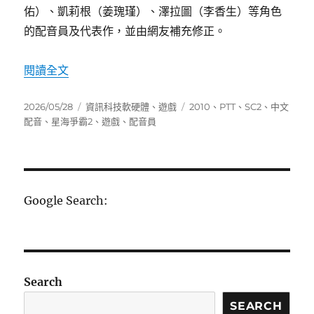
佑）、凱莉根（姜瑰瑾）、澤拉圖（李香生）等角色
的配音員及代表作，並由網友補充修正。
〈星海爭霸2 中文配音員完整名單〉
閱讀全文
發
分
標
2026/05/28
資訊科技軟硬體
、
遊戲
2010
、
PTT
、
SC2
、
中文
佈
類
籤
配音
、
星海爭霸2
、
遊戲
、
配音員
日
期:
Google Search:
Search
SEARCH